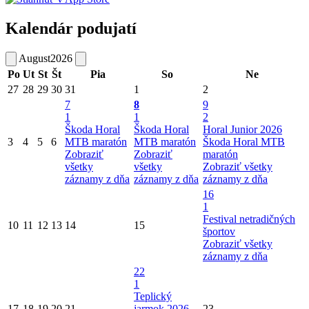
Kalendár podujatí
August
2026
Po
Ut
St
Št
Pia
So
Ne
27
28
29
30
31
1
2
7
8
9
1
1
2
Škoda Horal
Škoda Horal
Horal Junior 2026
3
4
5
6
MTB maratón
MTB maratón
Škoda Horal MTB
Zobraziť
Zobraziť
maratón
všetky
všetky
Zobraziť všetky
záznamy z dňa
záznamy z dňa
záznamy z dňa
16
1
Festival netradičných
10
11
12
13
14
15
športov
Zobraziť všetky
záznamy z dňa
22
1
Teplický
17
18
19
20
21
jarmok 2026
23