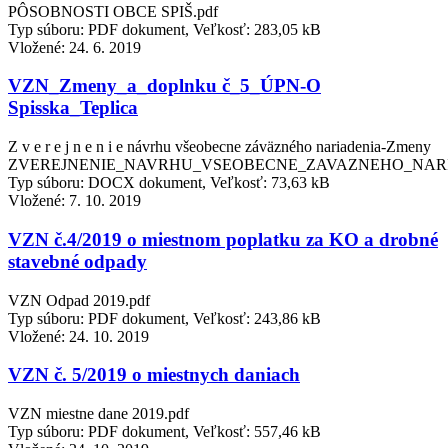
PÔSOBNOSTI OBCE SPIŠ.pdf
Typ súboru: PDF dokument, Veľkosť: 283,05 kB
Vložené:
24. 6. 2019
VZN_Zmeny_a_doplnku č_5_ÚPN-O
Spisska_Teplica
Z v e r e j n e n i e návrhu všeobecne záväzného nariadenia-Zmeny
ZVEREJNENIE_NAVRHU_VSEOBECNE_ZAVAZNEHO_NARI
Typ súboru: DOCX dokument, Veľkosť: 73,63 kB
Vložené:
7. 10. 2019
VZN č.4/2019 o miestnom poplatku za KO a drobné
stavebné odpady
VZN Odpad 2019.pdf
Typ súboru: PDF dokument, Veľkosť: 243,86 kB
Vložené:
24. 10. 2019
VZN č. 5/2019 o miestnych daniach
VZN miestne dane 2019.pdf
Typ súboru: PDF dokument, Veľkosť: 557,46 kB