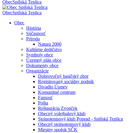
Obec
Spišská Teplica
Obec
Spišská Teplica
Obec
História
Súčasnosť
Príroda
Natura 2000
Kultúrne dedičstvo
Symboly obce
Územný plán obce
Dokumenty obce
Organizácie
Dobrovoľný hasičský zbor
Registrovaný sociálny podnik
Divadlo Úsmev
Komunitné centrum
Farnosť
Pošta
Reštaurácia Zvonček
Obecný volejbalový klub
Stolnotenisový klub Poprad - Spišská Teplica
Obecný stolnotenisový klub
Miestny spolok SČK