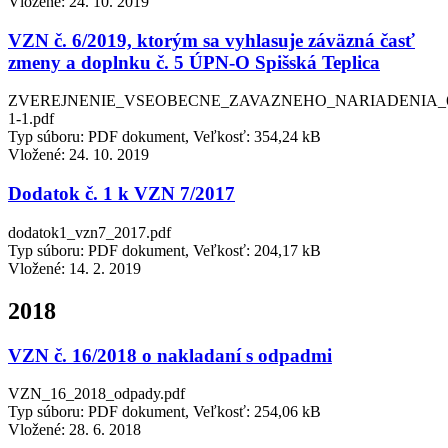
Vložené:
24. 10. 2019
VZN č. 6/2019, ktorým sa vyhlasuje záväzná časť
zmeny a doplnku č. 5 ÚPN-O Spišská Teplica
ZVEREJNENIE_VSEOBECNE_ZAVAZNEHO_NARIADENIA_6
1-1.pdf
Typ súboru: PDF dokument, Veľkosť: 354,24 kB
Vložené:
24. 10. 2019
Dodatok č. 1 k VZN 7/2017
dodatok1_vzn7_2017.pdf
Typ súboru: PDF dokument, Veľkosť: 204,17 kB
Vložené:
14. 2. 2019
2018
VZN č. 16/2018 o nakladaní s odpadmi
VZN_16_2018_odpady.pdf
Typ súboru: PDF dokument, Veľkosť: 254,06 kB
Vložené:
28. 6. 2018