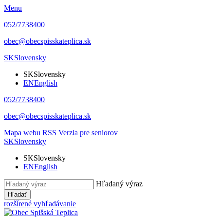
Menu
052/7738400
obec@obecspisskateplica.sk
SK
Slovensky
SK
Slovensky
EN
English
052/7738400
obec@obecspisskateplica.sk
Mapa webu
RSS
Verzia pre seniorov
SK
Slovensky
SK
Slovensky
EN
English
Hľadaný výraz
Hľadať
rozšírené vyhľadávanie