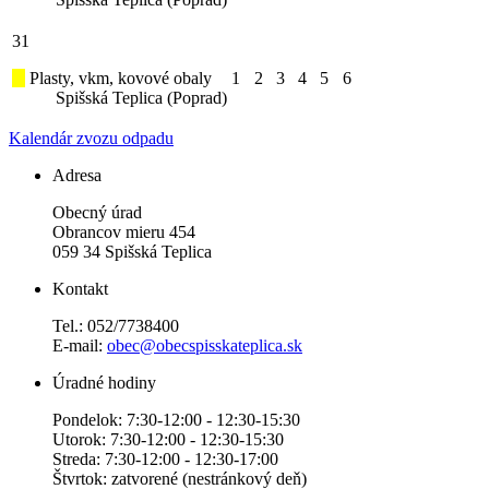
31
Plasty, vkm, kovové obaly
1
2
3
4
5
6
Spišská Teplica (Poprad)
Kalendár zvozu odpadu
Adresa
Obecný úrad
Obrancov mieru 454
059 34 Spišská Teplica
Kontakt
Tel.: 052/7738400
E-mail:
obec@obecspisskateplica.sk
Úradné hodiny
Pondelok: 7:30-12:00 - 12:30-15:30
Utorok: 7:30-12:00 - 12:30-15:30
Streda: 7:30-12:00 - 12:30-17:00
Štvrtok: zatvorené (nestránkový deň)