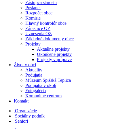
Zástupca starostu
Poslanci
Rozpočet obce
Komisie
Hlavný kontrolór obce
Zápisnice OZ
Uznesenia OZ
Základné dokumenty obce
Projekty
Aktuálne projekty
Ukončené projekty
Projekty v príprave
Život v obci
Aktuality
Podujatia
Múzeum Spišská Teplica
Podujatia v okolí
Fotogaléria
Komunitné centrum
Kontakt
Organizácie
Sociálny podnik
Seniori