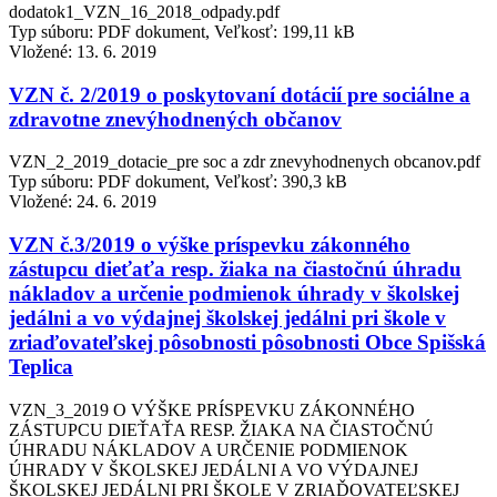
dodatok1_VZN_16_2018_odpady.pdf
Typ súboru: PDF dokument, Veľkosť: 199,11 kB
Vložené:
13. 6. 2019
VZN č. 2/2019 o poskytovaní dotácií pre sociálne a
zdravotne znevýhodnených občanov
VZN_2_2019_dotacie_pre soc a zdr znevyhodnenych obcanov.pdf
Typ súboru: PDF dokument, Veľkosť: 390,3 kB
Vložené:
24. 6. 2019
VZN č.3/2019 o výške príspevku zákonného
zástupcu dieťaťa resp. žiaka na čiastočnú úhradu
nákladov a určenie podmienok úhrady v školskej
jedálni a vo výdajnej školskej jedálni pri škole v
zriaďovateľskej pôsobnosti pôsobnosti Obce Spišská
Teplica
VZN_3_2019 O VÝŠKE PRÍSPEVKU ZÁKONNÉHO
ZÁSTUPCU DIEŤAŤA RESP. ŽIAKA NA ČIASTOČNÚ
ÚHRADU NÁKLADOV A URČENIE PODMIENOK
ÚHRADY V ŠKOLSKEJ JEDÁLNI A VO VÝDAJNEJ
ŠKOLSKEJ JEDÁLNI PRI ŠKOLE V ZRIAĎOVATEĽSKEJ