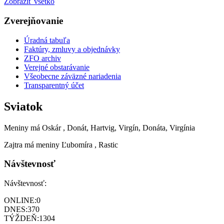
Zobraziť všetko
Zverejňovanie
Úradná tabuľa
Faktúry, zmluvy a objednávky
ZFO archiv
Verejné obstarávanie
Všeobecne záväzné nariadenia
Transparentný účet
Sviatok
Meniny má
Oskár
, Donát, Hartvig, Virgín, Donáta, Virgínia
Zajtra má meniny
Ľubomíra
, Rastic
Návštevnosť
Návštevnosť:
ONLINE:
0
DNES:
370
TÝŽDEŇ:
1304