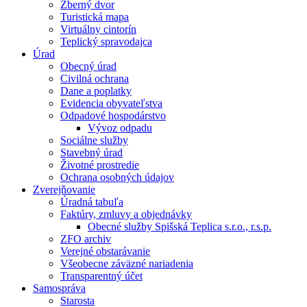
Zberný dvor
Turistická mapa
Virtuálny cintorín
Teplický spravodajca
Úrad
Obecný úrad
Civilná ochrana
Dane a poplatky
Evidencia obyvateľstva
Odpadové hospodárstvo
Vývoz odpadu
Sociálne služby
Stavebný úrad
Životné prostredie
Ochrana osobných údajov
Zverejňovanie
Úradná tabuľa
Faktúry, zmluvy a objednávky
Obecné služby Spišská Teplica s.r.o., r.s.p.
ZFO archiv
Verejné obstarávanie
Všeobecne záväzné nariadenia
Transparentný účet
Samospráva
Starosta