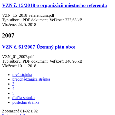
VZN č. 15/2018 o organizácii miestneho referenda
VZN_15_2018_referendum.pdf
Typ súboru: PDF dokument, Veľkosť: 223,63 kB
Vložené:
24. 5. 2018
2007
VZN č. 61/2007 Územný plán obce
VZN_61_2007.pdf
Typ súboru: PDF dokument, Veľkosť: 346,96 kB
Vložené:
10. 1. 2018
prvá stránka
predchádzajúca stránka
3
4
5
ďalšia stránka
posledná stránka
Zobrazené
81
-
92
z 92