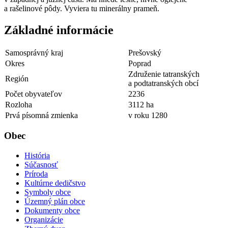
a rašelinové pôdy. Vyviera tu minerálny prameň.
Základné informácie
Samosprávný kraj
Prešovský
Okres
Poprad
Združenie tatranských
Región
a podtatranských obcí
Počet obyvateľov
2236
Rozloha
3112 ha
Prvá písomná zmienka
v roku 1280
Obec
História
Súčasnosť
Príroda
Kultúrne dedičstvo
Symboly obce
Územný plán obce
Dokumenty obce
Organizácie