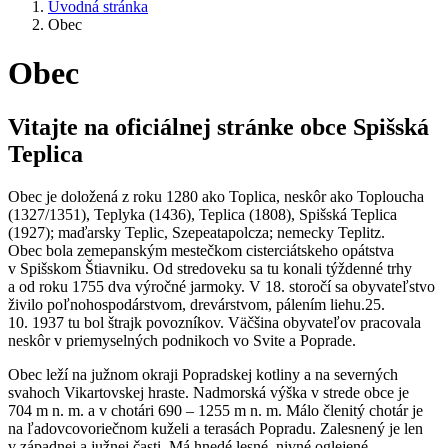
Úvodná stránka
Obec
Obec
Vitajte na oficiálnej stránke obce Spišská
Teplica
Obec je doložená z roku 1280 ako Toplica, neskôr ako Toploucha
(1327/1351), Teplyka (1436), Teplica (1808), Spišská Teplica
(1927); maďarsky Teplic, Szepeatapolcza; nemecky Teplitz.
Obec bola zemepanským mestečkom cisterciátskeho opátstva
v Spišskom Štiavniku. Od stredoveku sa tu konali týždenné trhy
a od roku 1755 dva výročné jarmoky. V 18. storočí sa obyvateľstvo
živilo poľnohospodárstvom, drevárstvom, pálením liehu.25.
10. 1937 tu bol štrajk povozníkov. Väčšina obyvateľov pracovala
neskôr v priemyselných podnikoch vo Svite a Poprade.
Obec leží na južnom okraji Popradskej kotliny a na severných
svahoch Vikartovskej hraste. Nadmorská výška v strede obce je
704 m n. m. a v chotári 690 – 1255 m n. m. Málo členitý chotár je
na ľadovcovoriečnom kuželi a terasách Popradu. Zalesnený je len
v západnej a južnej časti. Má hnedé lesné, nivné oglejené