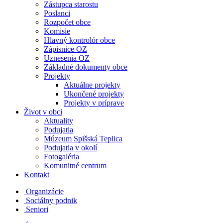
Zástupca starostu
Poslanci
Rozpočet obce
Komisie
Hlavný kontrolór obce
Zápisnice OZ
Uznesenia OZ
Základné dokumenty obce
Projekty
Aktuálne projekty
Ukončené projekty
Projekty v príprave
Život v obci
Aktuality
Podujatia
Múzeum Spišská Teplica
Podujatia v okolí
Fotogaléria
Komunitné centrum
Kontakt
Organizácie
Sociálny podnik
Seniori