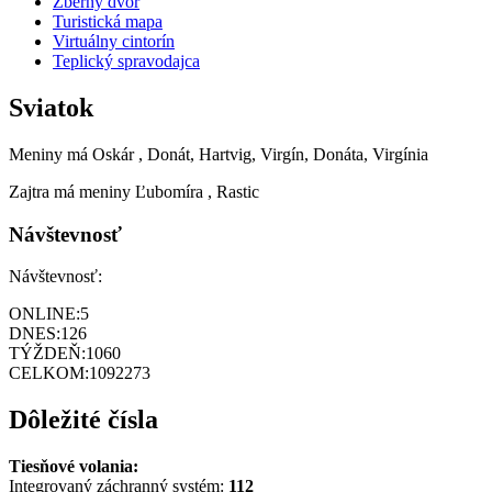
Zberný dvor
Turistická mapa
Virtuálny cintorín
Teplický spravodajca
Sviatok
Meniny má
Oskár
, Donát, Hartvig, Virgín, Donáta, Virgínia
Zajtra má meniny
Ľubomíra
, Rastic
Návštevnosť
Návštevnosť:
ONLINE:
5
DNES:
126
TÝŽDEŇ:
1060
CELKOM:
1092273
Dôležité čísla
Tiesňové volania:
Integrovaný záchranný systém:
112