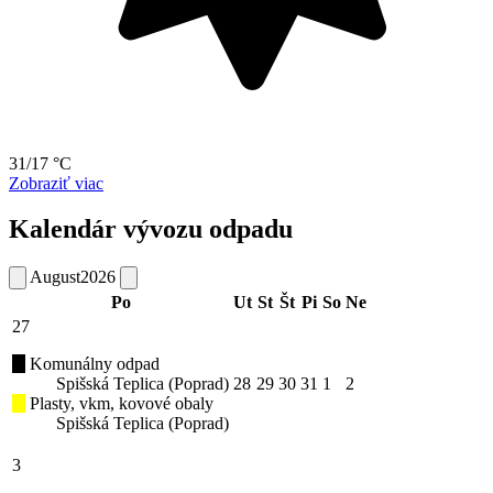
31/17 °C
Zobraziť viac
Kalendár vývozu odpadu
August
2026
Po
Ut
St
Št
Pi
So
Ne
27
Komunálny odpad
Spišská Teplica (Poprad)
28
29
30
31
1
2
Plasty, vkm, kovové obaly
Spišská Teplica (Poprad)
3