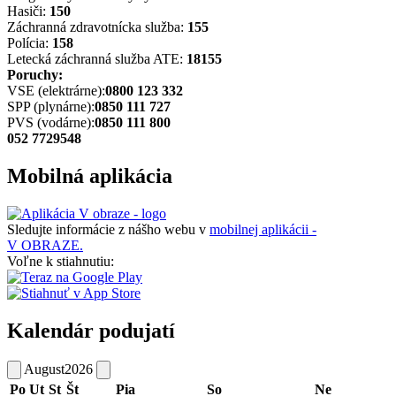
Hasiči:
150
Záchranná zdravotnícka služba:
155
Polícia:
158
Letecká záchranná služba ATE:
18155
Poruchy:
VSE (elektrárne):
0800 123 332
SPP (plynárne):
0850 111 727
PVS (vodárne):
0850 111 800
052 7729548
Mobilná aplikácia
Sledujte informácie z nášho webu v
mobilnej aplikácii -
V OBRAZE.
Voľne k stiahnutiu:
Kalendár podujatí
August
2026
Po
Ut
St
Št
Pia
So
Ne