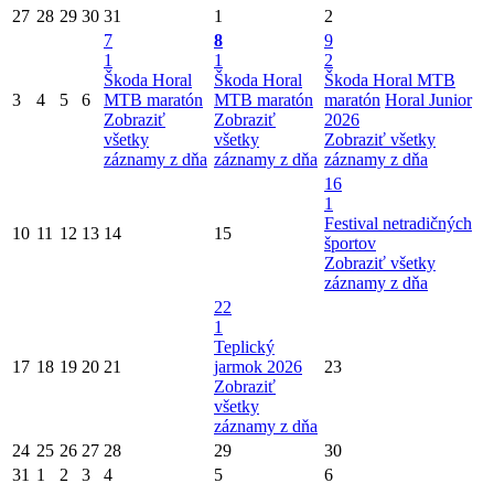
27
28
29
30
31
1
2
7
8
9
1
1
2
Škoda Horal
Škoda Horal
Škoda Horal MTB
3
4
5
6
MTB maratón
MTB maratón
maratón
Horal Junior
Zobraziť
Zobraziť
2026
všetky
všetky
Zobraziť všetky
záznamy z dňa
záznamy z dňa
záznamy z dňa
16
1
Festival netradičných
10
11
12
13
14
15
športov
Zobraziť všetky
záznamy z dňa
22
1
Teplický
17
18
19
20
21
jarmok 2026
23
Zobraziť
všetky
záznamy z dňa
24
25
26
27
28
29
30
31
1
2
3
4
5
6