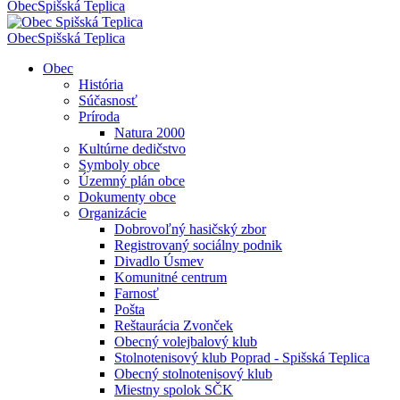
Obec
Spišská Teplica
Obec
Spišská Teplica
Obec
História
Súčasnosť
Príroda
Natura 2000
Kultúrne dedičstvo
Symboly obce
Územný plán obce
Dokumenty obce
Organizácie
Dobrovoľný hasičský zbor
Registrovaný sociálny podnik
Divadlo Úsmev
Komunitné centrum
Farnosť
Pošta
Reštaurácia Zvonček
Obecný volejbalový klub
Stolnotenisový klub Poprad - Spišská Teplica
Obecný stolnotenisový klub
Miestny spolok SČK