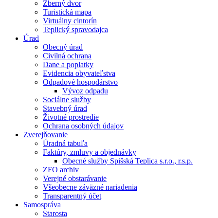
Zberný dvor
Turistická mapa
Virtuálny cintorín
Teplický spravodajca
Úrad
Obecný úrad
Civilná ochrana
Dane a poplatky
Evidencia obyvateľstva
Odpadové hospodárstvo
Vývoz odpadu
Sociálne služby
Stavebný úrad
Životné prostredie
Ochrana osobných údajov
Zverejňovanie
Úradná tabuľa
Faktúry, zmluvy a objednávky
Obecné služby Spišská Teplica s.r.o., r.s.p.
ZFO archiv
Verejné obstarávanie
Všeobecne záväzné nariadenia
Transparentný účet
Samospráva
Starosta