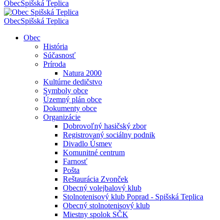
Obec
Spišská Teplica
Obec
Spišská Teplica
Obec
História
Súčasnosť
Príroda
Natura 2000
Kultúrne dedičstvo
Symboly obce
Územný plán obce
Dokumenty obce
Organizácie
Dobrovoľný hasičský zbor
Registrovaný sociálny podnik
Divadlo Úsmev
Komunitné centrum
Farnosť
Pošta
Reštaurácia Zvonček
Obecný volejbalový klub
Stolnotenisový klub Poprad - Spišská Teplica
Obecný stolnotenisový klub
Miestny spolok SČK