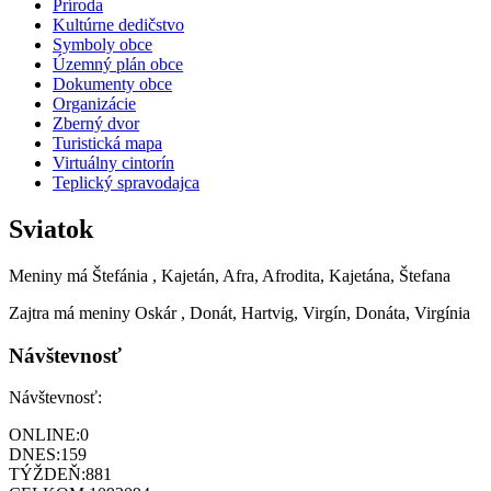
Príroda
Kultúrne dedičstvo
Symboly obce
Územný plán obce
Dokumenty obce
Organizácie
Zberný dvor
Turistická mapa
Virtuálny cintorín
Teplický spravodajca
Sviatok
Meniny má
Štefánia
, Kajetán, Afra, Afrodita, Kajetána, Štefana
Zajtra má meniny
Oskár
, Donát, Hartvig, Virgín, Donáta, Virgínia
Návštevnosť
Návštevnosť:
ONLINE:
0
DNES:
159
TÝŽDEŇ:
881