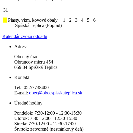
31
Plasty, vkm, kovové obaly
1
2
3
4
5
6
Spišská Teplica (Poprad)
Kalendár zvozu odpadu
Adresa
Obecný úrad
Obrancov mieru 454
059 34 Spišská Teplica
Kontakt
Tel.: 052/7738400
E-mail:
obec@obecspisskateplica.sk
Úradné hodiny
Pondelok: 7:30-12:00 - 12:30-15:30
Utorok: 7:30-12:00 - 12:30-15:30
Streda: 7:30-12:00 - 12:30-17:00
Štvrtok: zatvorené (nestránkový deň)