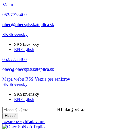
Menu
052/7738400
obec@obecspisskateplica.sk
SK
Slovensky
SK
Slovensky
EN
English
052/7738400
obec@obecspisskateplica.sk
Mapa webu
RSS
Verzia pre seniorov
SK
Slovensky
SK
Slovensky
EN
English
Hľadaný výraz
Hľadať
rozšírené vyhľadávanie