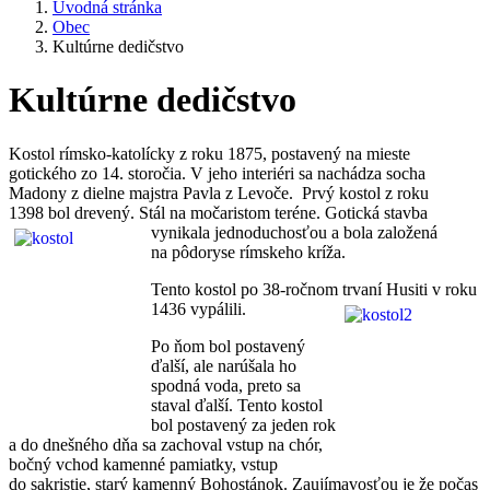
Úvodná stránka
Obec
Kultúrne dedičstvo
Kultúrne dedičstvo
Kostol rímsko-katolícky z roku 1875, postavený na mieste
gotického zo 14. storočia. V jeho interiéri sa nachádza socha
Madony z dielne majstra Pavla z Levoče. Prvý kostol z roku
1398 bol drevený. Stál na močaristom teréne. Gotická stavba
vynikala jednoducho
sťou a bola založená
na pôdoryse rímskeho kríža.
Tento kostol po 38-ročnom trvaní Husiti v roku
1436 vypálili.
Po ňom bol postavený
ďalší, ale narúšala ho
spodná voda, preto sa
staval ďalší. Tento kostol
bol postavený za jeden rok
a do dnešného dňa sa zachoval vstup na chór,
bočný vchod kamenné pamiatky, vstup
do sakristie, starý kamenný Bohostánok. Zaujímavosťou je že počas