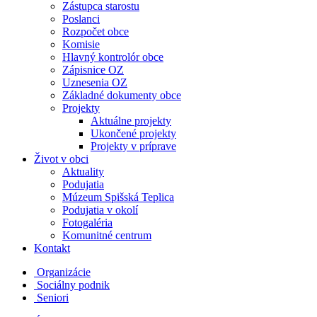
Zástupca starostu
Poslanci
Rozpočet obce
Komisie
Hlavný kontrolór obce
Zápisnice OZ
Uznesenia OZ
Základné dokumenty obce
Projekty
Aktuálne projekty
Ukončené projekty
Projekty v príprave
Život v obci
Aktuality
Podujatia
Múzeum Spišská Teplica
Podujatia v okolí
Fotogaléria
Komunitné centrum
Kontakt
Organizácie
Sociálny podnik
Seniori