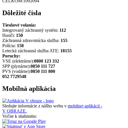
CELKOM:
1092094
Dôležité čísla
Tiesňové volania:
Integrovaný záchranný systém:
112
Hasiči:
150
Záchranná zdravotnícka služba:
155
Polícia:
158
Letecká záchranná služba ATE:
18155
Poruchy:
VSE (elektrárne):
0800 123 332
SPP (plynárne):
0850 111 727
PVS (vodárne):
0850 111 800
052 7729548
Mobilná aplikácia
Sledujte informácie z nášho webu v
mobilnej aplikácii -
V OBRAZE.
Voľne k stiahnutiu: