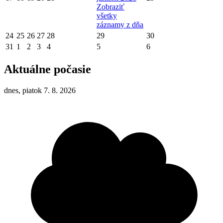
Zobraziť
všetky
záznamy z dňa
24
25
26
27
28
29
30
31
1
2
3
4
5
6
Aktuálne počasie
dnes, piatok 7. 8. 2026