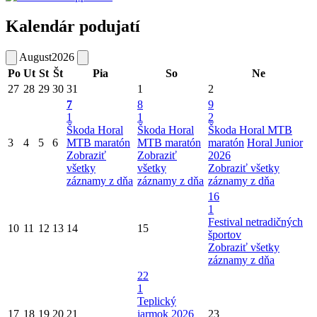
Kalendár podujatí
August
2026
Po
Ut
St
Št
Pia
So
Ne
27
28
29
30
31
1
2
7
8
9
1
1
2
Škoda Horal
Škoda Horal
Škoda Horal MTB
3
4
5
6
MTB maratón
MTB maratón
maratón
Horal Junior
Zobraziť
Zobraziť
2026
všetky
všetky
Zobraziť všetky
záznamy z dňa
záznamy z dňa
záznamy z dňa
16
1
Festival netradičných
10
11
12
13
14
15
športov
Zobraziť všetky
záznamy z dňa
22
1
Teplický
17
18
19
20
21
jarmok 2026
23