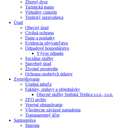
Zberný dvor
Turistická mapa
Virtuálny cintorín
Teplický spravodajca
Úrad
Obecný úrad
Civilná ochrana
Dane a poplatky
Evidencia obyvateľstva
Odpadové hospodárstvo
Vývoz odpadu
Sociálne služby
Stavebný úrad
Životné prostredie
Ochrana osobných údajov
Zverejňovanie
Úradná tabuľa
Faktúry, zmluvy a objednávky
Obecné služby Spišská Teplica s.r.o., r.s.p.
ZFO archiv
Verejné obstarávanie
Všeobecne záväzné nariadenia
Transparentný účet
Samospráva
Starosta