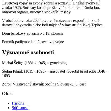
1.svetovej vojny sa zvony zobrali a roztavili. Dnešné zvony sú
z roku 1925. Súčasný kostol prešiel vnútornou rekonštrukciou,
obnovou organu, strechy a vonkajšej fasády.
V obci bolo v roku 2024 otvorené múzeum s exponátmi, ktoré
darovali obyvatelia alebo boli nájdené v katastri Spišskej Teplice.
Dom barokový zo začiatku 18. storočia
Pomník padlým v 1. a 2. svetovej vojne
Významné osobnosti
Michal Šeliga (1881 - 1945) – gynekológ
Štefan Pilárik (1615 - 1693) – spisovateľ, pôsobil tu od roku 1646 -
1693
Zdroj: Vlastivedný slovník obcí na Slovensku, 3. časť
Obec
História
Súčasnosť