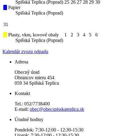
Spišská Teplica (Poprad)
25
26
27
28
29
30
Papier
Spišská Teplica (Poprad)
31
Plasty, vkm, kovové obaly
1
2
3
4
5
6
Spišská Teplica (Poprad)
Kalendár zvozu odpadu
Adresa
Obecný úrad
Obrancov mieru 454
059 34 Spišská Teplica
Kontakt
Tel.: 052/7738400
E-mail:
obec@obecspisskateplica.sk
Úradné hodiny
Pondelok: 7:30-12:00 - 12:30-15:30
Utorok: 7:30-12:00 - 12:30-15:30