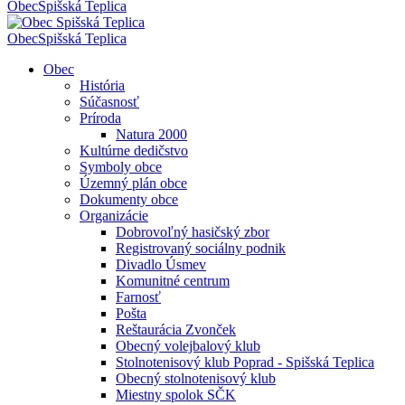
Obec
Spišská Teplica
Obec
Spišská Teplica
Obec
História
Súčasnosť
Príroda
Natura 2000
Kultúrne dedičstvo
Symboly obce
Územný plán obce
Dokumenty obce
Organizácie
Dobrovoľný hasičský zbor
Registrovaný sociálny podnik
Divadlo Úsmev
Komunitné centrum
Farnosť
Pošta
Reštaurácia Zvonček
Obecný volejbalový klub
Stolnotenisový klub Poprad - Spišská Teplica
Obecný stolnotenisový klub
Miestny spolok SČK