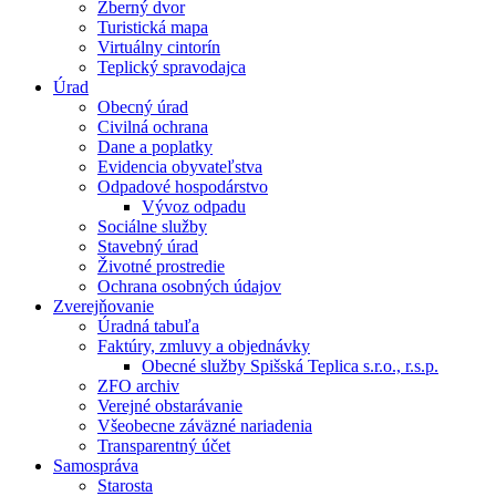
Zberný dvor
Turistická mapa
Virtuálny cintorín
Teplický spravodajca
Úrad
Obecný úrad
Civilná ochrana
Dane a poplatky
Evidencia obyvateľstva
Odpadové hospodárstvo
Vývoz odpadu
Sociálne služby
Stavebný úrad
Životné prostredie
Ochrana osobných údajov
Zverejňovanie
Úradná tabuľa
Faktúry, zmluvy a objednávky
Obecné služby Spišská Teplica s.r.o., r.s.p.
ZFO archiv
Verejné obstarávanie
Všeobecne záväzné nariadenia
Transparentný účet
Samospráva
Starosta