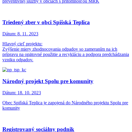
preventívnej služby v obciach s prítomnosťou MRK
Triedený zber v obci Spišská Teplica
Dátum:
8. 11. 2023
Hlavný cieľ projektu:
Zvýšenie miery zhodnocovania odpadov so zameraním na ich
prípravu na opätovné použitie a recykláciu a podpora predchádzania
vzniku odpadov.
Národný projekt Spolu pre komunity
Dátum:
18. 10. 2023
Obec Spišská Teplica je zapojená do Národného projektu Spolu pre
komunity
Registrovaný sociálny podnik