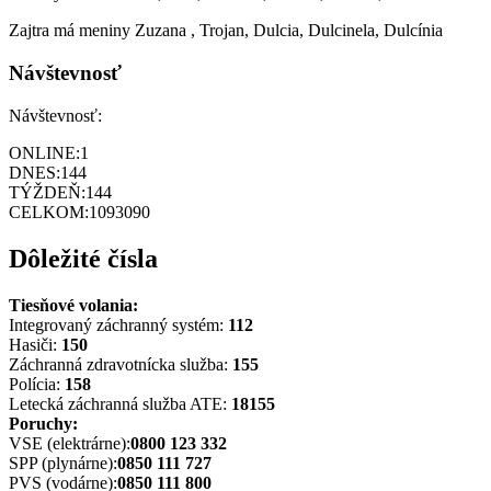
Zajtra má meniny
Zuzana
, Trojan, Dulcia, Dulcinela, Dulcínia
Návštevnosť
Návštevnosť:
ONLINE:
1
DNES:
144
TÝŽDEŇ:
144
CELKOM:
1093090
Dôležité čísla
Tiesňové volania:
Integrovaný záchranný systém:
112
Hasiči:
150
Záchranná zdravotnícka služba:
155
Polícia:
158
Letecká záchranná služba ATE:
18155
Poruchy:
VSE (elektrárne):
0800 123 332
SPP (plynárne):
0850 111 727
PVS (vodárne):
0850 111 800