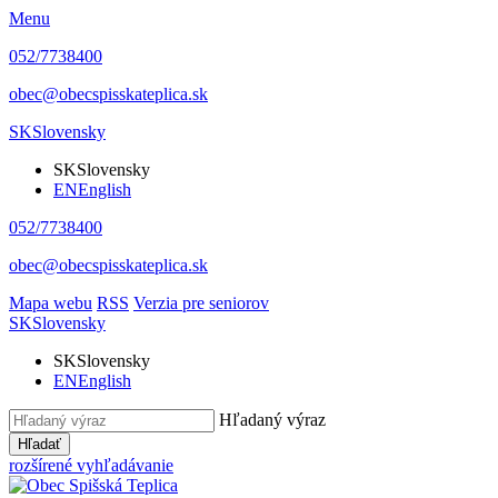
Menu
052/7738400
obec@obecspisskateplica.sk
SK
Slovensky
SK
Slovensky
EN
English
052/7738400
obec@obecspisskateplica.sk
Mapa webu
RSS
Verzia pre seniorov
SK
Slovensky
SK
Slovensky
EN
English
Hľadaný výraz
Hľadať
rozšírené vyhľadávanie