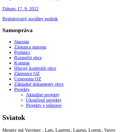
Dátum:
17. 9. 2022
Registrovaný sociálny podnik
Samospráva
Starosta
Zástupca starostu
Poslanci
Rozpočet obce
Komisie
Hlavný kontrolór obce
Zápisnice OZ
Uznesenia OZ
Základné dokumenty obce
Projekty
Aktuálne projekty
Ukončené projekty
Projekty v príprave
Sviatok
Meniny má
Vavrinec
, Lars, Laurenc, Laurus, Lorenc, Vavro