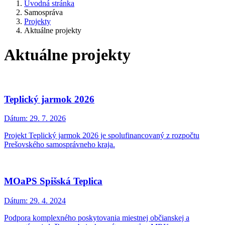
Úvodná stránka
Samospráva
Projekty
Aktuálne projekty
Aktuálne projekty
Teplický jarmok 2026
Dátum:
29. 7. 2026
Projekt Teplický jarmok 2026 je spolufinancovaný z rozpočtu
Prešovského samosprávneho kraja.
MOaPS Spišská Teplica
Dátum:
29. 4. 2024
Podpora komplexného poskytovania miestnej občianskej a