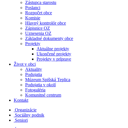
Zástupca starostu
Poslanci
Rozpočet obce
Komisie
Hlavný kontrolór obce
Zápisnice OZ
Uznesenia OZ
Základné dokumenty obce
Projekty
Aktuálne projekty
Ukončené projekty
Projekty v príprave
Život v obci
Aktuality
Podujatia
Múzeum Spišská Teplica
Podujatia v okolí
Fotogaléria
Komunitné centrum
Kontakt
Organizácie
Sociálny podnik
Seniori