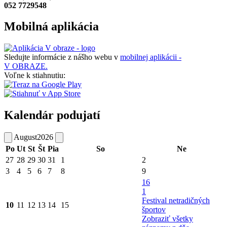
052 7729548
Mobilná aplikácia
Sledujte informácie z nášho webu v
mobilnej aplikácii -
V OBRAZE.
Voľne k stiahnutiu:
Kalendár podujatí
August
2026
Po
Ut
St
Št
Pia
So
Ne
27
28
29
30
31
1
2
3
4
5
6
7
8
9
16
1
Festival netradičných
10
11
12
13
14
15
športov
Zobraziť všetky