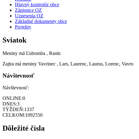
Hlavný kontrolór obce
Zápisnice OZ
Uznesenia OZ
Základné dokumenty obce
Projekty
Sviatok
Meniny má
Ľubomíra
, Rastic
Zajtra má meniny
Vavrinec
, Lars, Laurenc, Laurus, Lorenc, Vavro
Návštevnosť
Návštevnosť:
ONLINE:
0
DNES:
3
TÝŽDEŇ:
1337
CELKOM:
1092550
Dôležité čísla