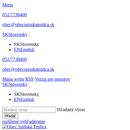
Menu
052/7738400
obec@obecspisskateplica.sk
SK
Slovensky
SK
Slovensky
EN
English
052/7738400
obec@obecspisskateplica.sk
Mapa webu
RSS
Verzia pre seniorov
SK
Slovensky
SK
Slovensky
EN
English
Hľadaný výraz
Hľadať
rozšírené vyhľadávanie