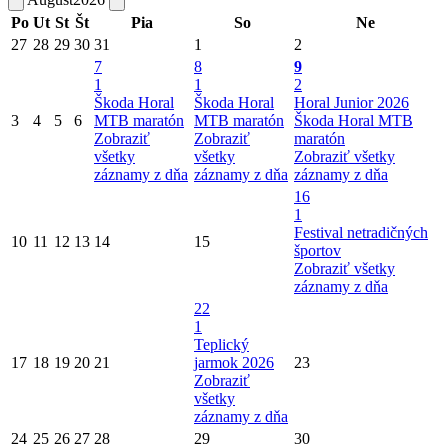
Po
Ut
St
Št
Pia
So
Ne
27
28
29
30
31
1
2
7
8
9
1
1
2
Škoda Horal
Škoda Horal
Horal Junior 2026
3
4
5
6
MTB maratón
MTB maratón
Škoda Horal MTB
Zobraziť
Zobraziť
maratón
všetky
všetky
Zobraziť všetky
záznamy z dňa
záznamy z dňa
záznamy z dňa
16
1
Festival netradičných
10
11
12
13
14
15
športov
Zobraziť všetky
záznamy z dňa
22
1
Teplický
17
18
19
20
21
jarmok 2026
23
Zobraziť
všetky
záznamy z dňa
24
25
26
27
28
29
30