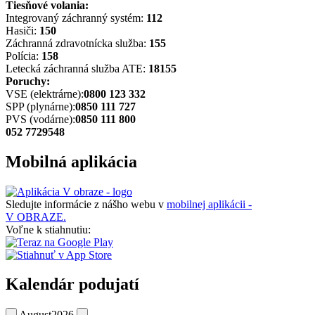
Tiesňové volania:
Integrovaný záchranný systém:
112
Hasiči:
150
Záchranná zdravotnícka služba:
155
Polícia:
158
Letecká záchranná služba ATE:
18155
Poruchy:
VSE (elektrárne):
0800 123 332
SPP (plynárne):
0850 111 727
PVS (vodárne):
0850 111 800
052 7729548
Mobilná aplikácia
Sledujte informácie z nášho webu v
mobilnej aplikácii -
V OBRAZE.
Voľne k stiahnutiu:
Kalendár podujatí
August
2026