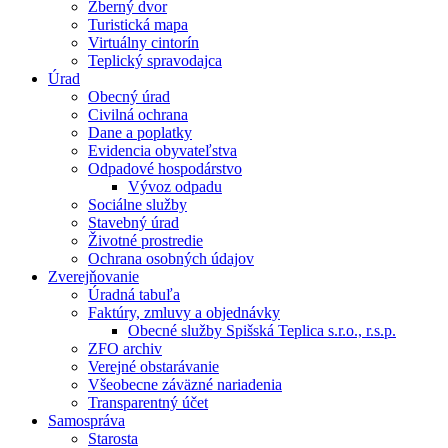
Zberný dvor
Turistická mapa
Virtuálny cintorín
Teplický spravodajca
Úrad
Obecný úrad
Civilná ochrana
Dane a poplatky
Evidencia obyvateľstva
Odpadové hospodárstvo
Vývoz odpadu
Sociálne služby
Stavebný úrad
Životné prostredie
Ochrana osobných údajov
Zverejňovanie
Úradná tabuľa
Faktúry, zmluvy a objednávky
Obecné služby Spišská Teplica s.r.o., r.s.p.
ZFO archiv
Verejné obstarávanie
Všeobecne záväzné nariadenia
Transparentný účet
Samospráva
Starosta