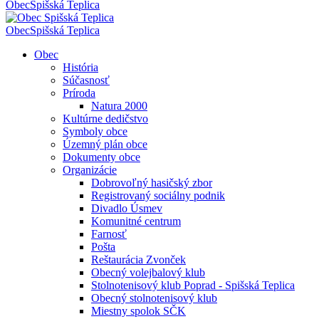
Obec
Spišská Teplica
Obec
Spišská Teplica
Obec
História
Súčasnosť
Príroda
Natura 2000
Kultúrne dedičstvo
Symboly obce
Územný plán obce
Dokumenty obce
Organizácie
Dobrovoľný hasičský zbor
Registrovaný sociálny podnik
Divadlo Úsmev
Komunitné centrum
Farnosť
Pošta
Reštaurácia Zvonček
Obecný volejbalový klub
Stolnotenisový klub Poprad - Spišská Teplica
Obecný stolnotenisový klub
Miestny spolok SČK