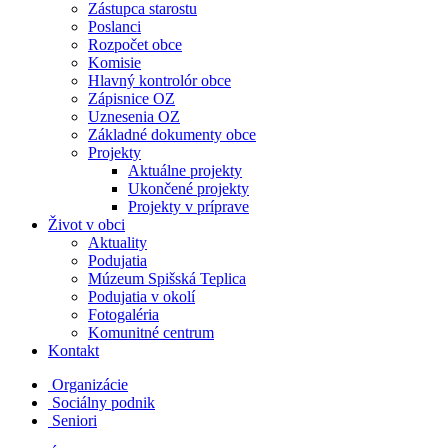
Zástupca starostu
Poslanci
Rozpočet obce
Komisie
Hlavný kontrolór obce
Zápisnice OZ
Uznesenia OZ
Základné dokumenty obce
Projekty
Aktuálne projekty
Ukončené projekty
Projekty v príprave
Život v obci
Aktuality
Podujatia
Múzeum Spišská Teplica
Podujatia v okolí
Fotogaléria
Komunitné centrum
Kontakt
Organizácie
Sociálny podnik
Seniori