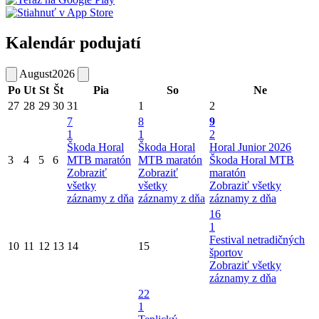
Kalendár podujatí
August
2026
Po
Ut
St
Št
Pia
So
Ne
27
28
29
30
31
1
2
7
8
9
1
1
2
Škoda Horal
Škoda Horal
Horal Junior 2026
3
4
5
6
MTB maratón
MTB maratón
Škoda Horal MTB
Zobraziť
Zobraziť
maratón
všetky
všetky
Zobraziť všetky
záznamy z dňa
záznamy z dňa
záznamy z dňa
16
1
Festival netradičných
10
11
12
13
14
15
športov
Zobraziť všetky
záznamy z dňa
22
1