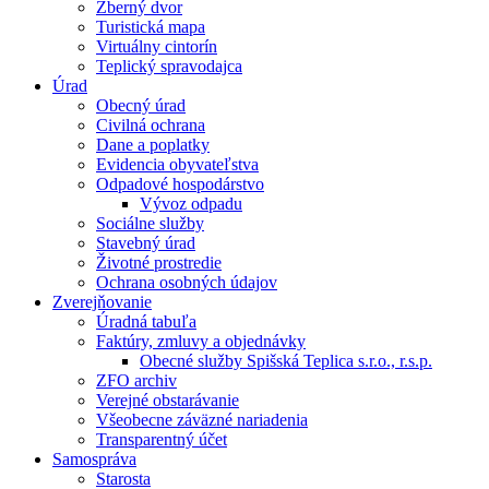
Zberný dvor
Turistická mapa
Virtuálny cintorín
Teplický spravodajca
Úrad
Obecný úrad
Civilná ochrana
Dane a poplatky
Evidencia obyvateľstva
Odpadové hospodárstvo
Vývoz odpadu
Sociálne služby
Stavebný úrad
Životné prostredie
Ochrana osobných údajov
Zverejňovanie
Úradná tabuľa
Faktúry, zmluvy a objednávky
Obecné služby Spišská Teplica s.r.o., r.s.p.
ZFO archiv
Verejné obstarávanie
Všeobecne záväzné nariadenia
Transparentný účet
Samospráva
Starosta