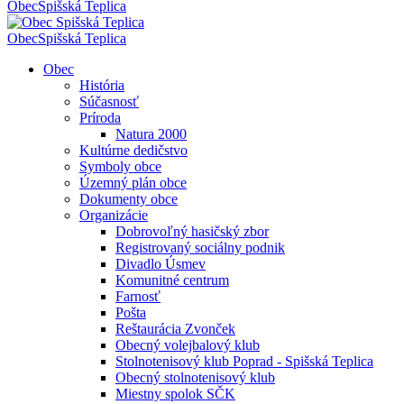
Obec
Spišská Teplica
Obec
Spišská Teplica
Obec
História
Súčasnosť
Príroda
Natura 2000
Kultúrne dedičstvo
Symboly obce
Územný plán obce
Dokumenty obce
Organizácie
Dobrovoľný hasičský zbor
Registrovaný sociálny podnik
Divadlo Úsmev
Komunitné centrum
Farnosť
Pošta
Reštaurácia Zvonček
Obecný volejbalový klub
Stolnotenisový klub Poprad - Spišská Teplica
Obecný stolnotenisový klub
Miestny spolok SČK