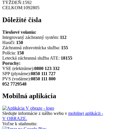
TÝŽDEŇ:
1592
CELKOM:
1092805
Dôležité čísla
Tiesňové volania:
Integrovaný záchranný systém:
112
Hasiči:
150
Záchranná zdravotnícka služba:
155
Polícia:
158
Letecká záchranná služba ATE:
18155
Poruchy:
VSE (elektrárne):
0800 123 332
SPP (plynárne):
0850 111 727
PVS (vodárne):
0850 111 800
052 7729548
Mobilná aplikácia
Sledujte informácie z nášho webu v
mobilnej aplikácii -
V OBRAZE.
Voľne k stiahnutiu: