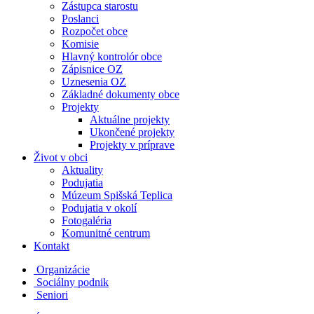
Zástupca starostu
Poslanci
Rozpočet obce
Komisie
Hlavný kontrolór obce
Zápisnice OZ
Uznesenia OZ
Základné dokumenty obce
Projekty
Aktuálne projekty
Ukončené projekty
Projekty v príprave
Život v obci
Aktuality
Podujatia
Múzeum Spišská Teplica
Podujatia v okolí
Fotogaléria
Komunitné centrum
Kontakt
Organizácie
Sociálny podnik
Seniori