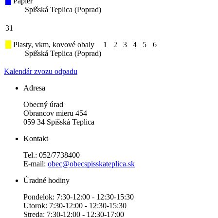
Papier
Spišská Teplica (Poprad)
31
Plasty, vkm, kovové obaly
1
2
3
4
5
6
Spišská Teplica (Poprad)
Kalendár zvozu odpadu
Adresa
Obecný úrad
Obrancov mieru 454
059 34 Spišská Teplica
Kontakt
Tel.: 052/7738400
E-mail:
obec@obecspisskateplica.sk
Úradné hodiny
Pondelok: 7:30-12:00 - 12:30-15:30
Utorok: 7:30-12:00 - 12:30-15:30
Streda: 7:30-12:00 - 12:30-17:00