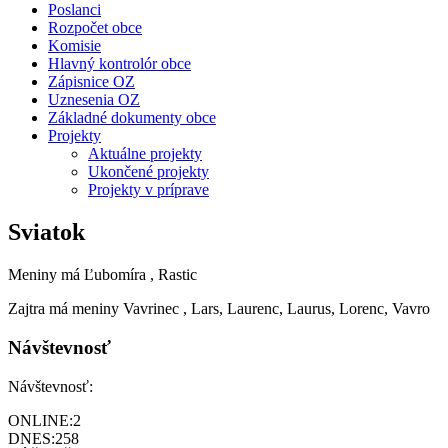
Poslanci
Rozpočet obce
Komisie
Hlavný kontrolór obce
Zápisnice OZ
Uznesenia OZ
Základné dokumenty obce
Projekty
Aktuálne projekty
Ukončené projekty
Projekty v príprave
Sviatok
Meniny má
Ľubomíra
, Rastic
Zajtra má meniny
Vavrinec
, Lars, Laurenc, Laurus, Lorenc, Vavro
Návštevnosť
Návštevnosť:
ONLINE:
2
DNES:
258