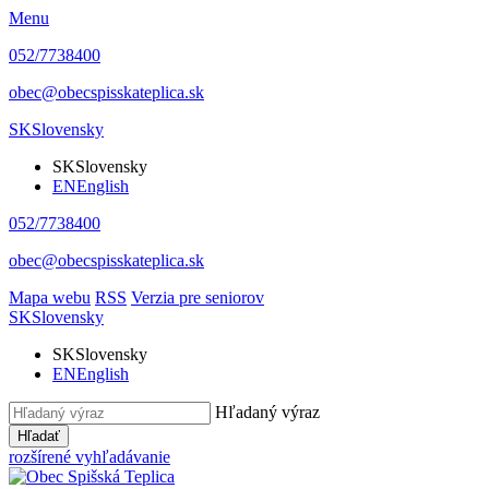
Menu
052/7738400
obec@obecspisskateplica.sk
SK
Slovensky
SK
Slovensky
EN
English
052/7738400
obec@obecspisskateplica.sk
Mapa webu
RSS
Verzia pre seniorov
SK
Slovensky
SK
Slovensky
EN
English
Hľadaný výraz
Hľadať
rozšírené vyhľadávanie