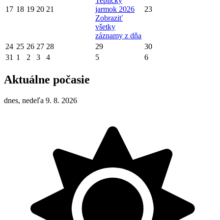
Teplický
17
18
19
20
21
jarmok 2026
23
Zobraziť
všetky
záznamy z dňa
24
25
26
27
28
29
30
31
1
2
3
4
5
6
Aktuálne počasie
dnes, nedeľa 9. 8. 2026