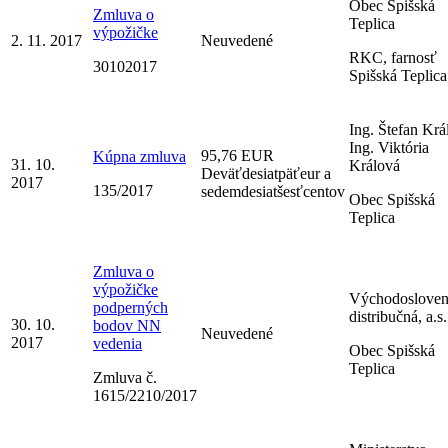
Obec Spišská
Zmluva o
Teplica
výpožičke
2. 11. 2017
Neuvedené
RKC, farnosť
30102017
Spišská Teplica
Ing. Štefan Krá
Ing. Viktória
95,76 EUR
Kúpna zmluva
31. 10.
Králová
Deväťdesiatpäťeur a
2017
135/2017
sedemdesiatšesťcentov
Obec Spišská
Teplica
Zmluva o
výpožičke
Východosloven
podperných
distribučná, a.s.
30. 10.
bodov NN
Neuvedené
2017
vedenia
Obec Spišská
Teplica
Zmluva č.
1615/2210/2017