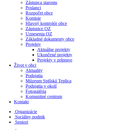
Zástupca starostu
Poslanci
Rozpočet obce
Komisie
Hlavný kontrolór obce
Zápisnice OZ
Uznesenia OZ
Základné dokumenty obce
Projekty
Aktuálne projekty
Ukončené projekty
Projekty v príprave
Život v obci
Aktuality
Podujatia
Múzeum Spišská Teplica
Podujatia v okolí
Fotogaléria
Komunitné centrum
Kontakt
Organizácie
Sociálny podnik
Seniori