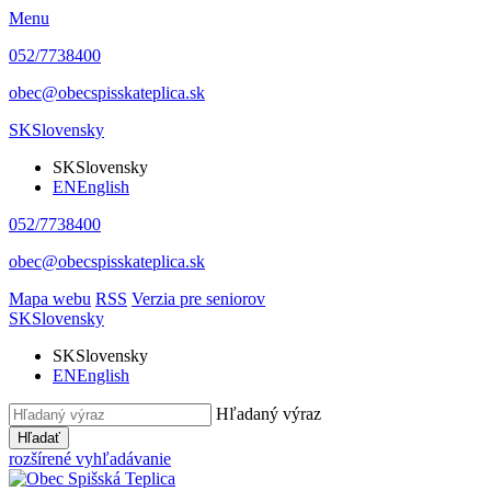
Menu
052/7738400
obec@obecspisskateplica.sk
SK
Slovensky
SK
Slovensky
EN
English
052/7738400
obec@obecspisskateplica.sk
Mapa webu
RSS
Verzia pre seniorov
SK
Slovensky
SK
Slovensky
EN
English
Hľadaný výraz
Hľadať
rozšírené vyhľadávanie