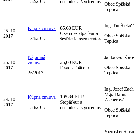
132/2017
osemdesiatštyricentov
Obec Spišská
Teplica
Ing. Ján Štefaň
85,68 EUR
Kúpna zmluva
25. 10.
Osemdesiatpäťeur a
Obec Spišská
2017
134/2017
šesťdesiatosemcentov
Teplica
Nájomná
Janka Gonšoro
25. 10.
25,00 EUR
zmluva
Obec Spišská
2017
Dvadsaťpäťeur
26/2017
Teplica
Ing. Jozef Zach
Mgr. Darina
105,84 EUR
Kúpna zmluva
24. 10.
Zacherová
Stopäťeur a
2017
133/2017
osemdesiatštyricentov
Obec Spišská
Teplica
Vieroslav Slušn