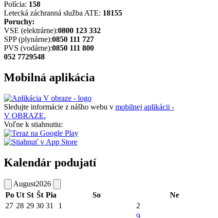
Polícia:
158
Letecká záchranná služba ATE:
18155
Poruchy:
VSE (elektrárne):
0800 123 332
SPP (plynárne):
0850 111 727
PVS (vodárne):
0850 111 800
052 7729548
Mobilná aplikácia
Sledujte informácie z nášho webu v
mobilnej aplikácii -
V OBRAZE.
Voľne k stiahnutiu:
Kalendár podujatí
August
2026
Po
Ut
St
Št
Pia
So
Ne
27
28
29
30
31
1
2
9