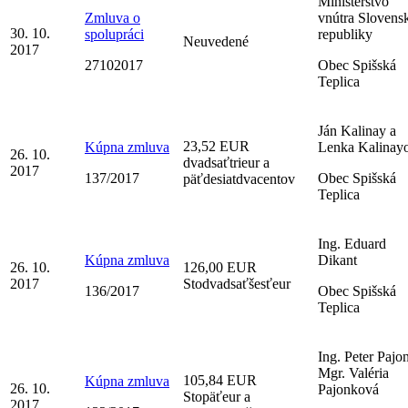
Ministerstvo
Zmluva o
vnútra Slovens
30. 10.
spolupráci
republiky
Neuvedené
2017
27102017
Obec Spišská
Teplica
Ján Kalinay a
23,52 EUR
Kúpna zmluva
Lenka Kalinay
26. 10.
dvadsaťtrieur a
2017
137/2017
Obec Spišská
päťdesiatdvacentov
Teplica
Ing. Eduard
Kúpna zmluva
Dikant
26. 10.
126,00 EUR
2017
Stodvadsaťšesťeur
136/2017
Obec Spišská
Teplica
Ing. Peter Pajo
Mgr. Valéria
105,84 EUR
Kúpna zmluva
26. 10.
Pajonková
Stopäťeur a
2017