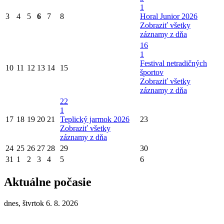
1
3
4
5
6
7
8
Horal Junior 2026
Zobraziť všetky
záznamy z dňa
16
1
Festival netradičných
10
11
12
13
14
15
športov
Zobraziť všetky
záznamy z dňa
22
1
17
18
19
20
21
Teplický jarmok 2026
23
Zobraziť všetky
záznamy z dňa
24
25
26
27
28
29
30
31
1
2
3
4
5
6
Aktuálne počasie
dnes, štvrtok 6. 8. 2026