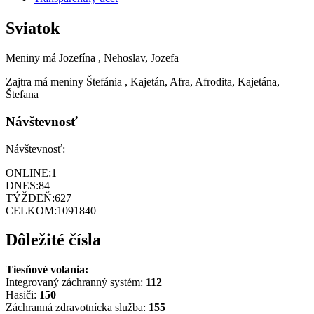
Sviatok
Meniny má
Jozefína
, Nehoslav, Jozefa
Zajtra má meniny
Štefánia
, Kajetán, Afra, Afrodita, Kajetána,
Štefana
Návštevnosť
Návštevnosť:
ONLINE:
1
DNES:
84
TÝŽDEŇ:
627
CELKOM:
1091840
Dôležité čísla
Tiesňové volania:
Integrovaný záchranný systém:
112
Hasiči:
150
Záchranná zdravotnícka služba:
155