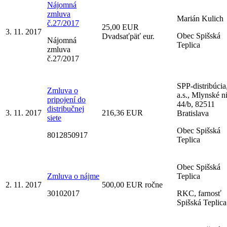
Nájomná
zmluva
Marián Kulich
č.27/2017
25,00 EUR
3. 11. 2017
Obec Spišská
Dvadsaťpäť eur.
Nájomná
Teplica
zmluva
č.27/2017
SPP-distribúcia
Zmluva o
a.s., Mlynské n
pripojení do
44/b, 82511
distribučnej
3. 11. 2017
216,36 EUR
Bratislava
siete
Obec Spišská
8012850917
Teplica
Obec Spišská
Zmluva o nájme
Teplica
2. 11. 2017
500,00 EUR ročne
30102017
RKC, farnosť
Spišská Teplica