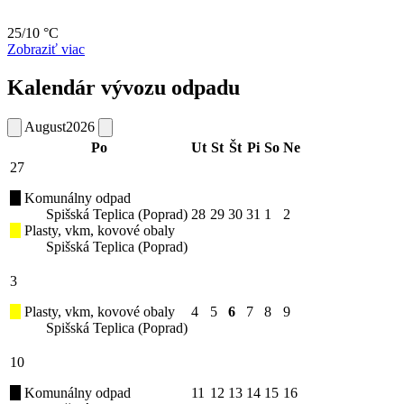
25/10 °C
Zobraziť viac
Kalendár vývozu odpadu
August
2026
Po
Ut
St
Št
Pi
So
Ne
27
Komunálny odpad
Spišská Teplica (Poprad)
28
29
30
31
1
2
Plasty, vkm, kovové obaly
Spišská Teplica (Poprad)
3
Plasty, vkm, kovové obaly
4
5
6
7
8
9
Spišská Teplica (Poprad)
10
Komunálny odpad
11
12
13
14
15
16