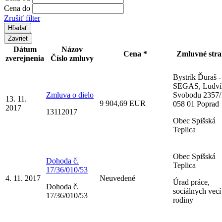
Cena do
Zrušiť filter
Zavrieť
Dátum
Názov
Cena *
Zmluvné str
zverejnenia
Číslo zmluvy
Bystrík Ďuraš -
SEGAS, Ludví
Zmluva o dielo
Svobodu 2357/
13. 11.
9 904,69 EUR
058 01 Poprad
2017
13112017
Obec Spišská
Teplica
Obec Spišská
Dohoda č.
Teplica
17/36/010/53
4. 11. 2017
Neuvedené
Úrad práce,
Dohoda č.
sociálnych vecí
17/36/010/53
rodiny