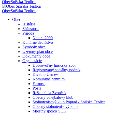
Obec
Spišská Teplica
Obec
Spišská Teplica
Obec
História
Súčasnosť
Príroda
Natura 2000
Kultúrne dedičstvo
Symboly obce
Územný plán obce
Dokumenty obce
Organizácie
Dobrovoľný hasičský zbor
Registrovaný sociálny podnik
Divadlo Úsmev
Komunitné centrum
Farnosť
Pošta
Reštaurácia Zvonček
Obecný volejbalový klub
Stolnotenisový klub Poprad - Spišská Teplica
Obecný stolnotenisový klub
Miestny spolok SČK