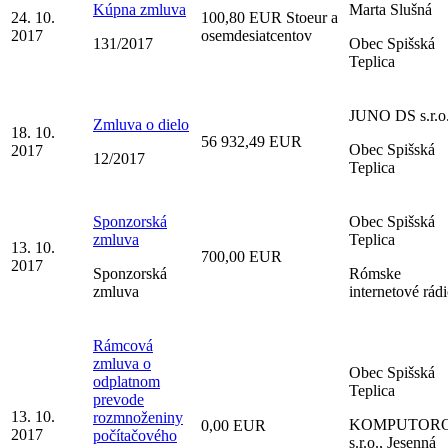
Kúpna zmluva
Marta Slušná
24. 10.
100,80 EUR Stoeur a
2017
osemdesiatcentov
131/2017
Obec Spišská
Teplica
JUNO DS s.r.o
Zmluva o dielo
18. 10.
56 932,49 EUR
Obec Spišská
2017
12/2017
Teplica
Sponzorská
Obec Spišská
zmluva
Teplica
13. 10.
700,00 EUR
2017
Sponzorská
Rómske
zmluva
internetové rád
Rámcová
zmluva o
Obec Spišská
odplatnom
Teplica
prevode
13. 10.
rozmnoženiny
KOMPUTORO
0,00 EUR
2017
počítačového
s.r.o., Jesenná