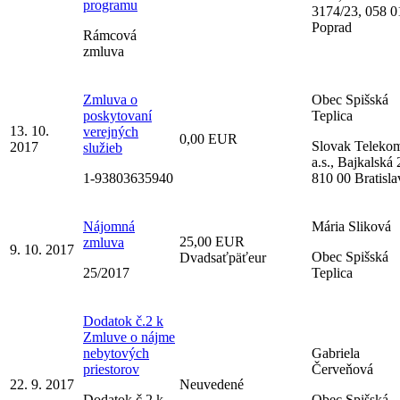
programu
3174/23, 058 0
Poprad
Rámcová
zmluva
Zmluva o
Obec Spišská
poskytovaní
Teplica
13. 10.
verejných
0,00 EUR
Slovak Teleko
2017
služieb
a.s., Bajkalská 
1-93803635940
810 00 Bratisla
Nájomná
Mária Sliková
25,00 EUR
zmluva
9. 10. 2017
Obec Spišská
Dvadsaťpäťeur
25/2017
Teplica
Dodatok č.2 k
Zmluve o nájme
nebytových
Gabriela
priestorov
Červeňová
22. 9. 2017
Neuvedené
Dodatok č.2 k
Obec Spišská