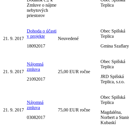
Zmluve o nájme
Teplica
nebytových
priestorov
Dohoda o účasti
Obec Spišská
v projekte
Teplica
21. 9. 2017
Neuvedené
18092017
Gmina Szaflary
Obec Spišská
Nájomná
Teplica
zmluva
21. 9. 2017
25,00 EUR ročne
JRD Spišská
21092017
Teplica, s.r.o.
Obec Spišská
Nájomná
Teplica
zmluva
21. 9. 2017
75,00 EUR ročne
Magdaléna,
03082017
Norbert a Stani
Kubaskí