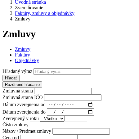
Úvodná stránka
Zverejňovanie
Faktúry, zmluvy a objednávky
Zmluvy
Zmluvy
Zmluvy
Faktúry
Objednávky
Hľadaný výraz
Hľadať
Rozšírené hľadanie
Zmluvná strana
Zmluvná strana IČO
Dátum zverejnenia od
Dátum zverejnenia do
Zverejnený v roku
Číslo zmluvy
Názov / Predmet zmluvy
Cena od