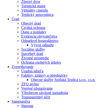
Zberný dvor
Turistická mapa
Virtuálny cintorín
Teplický spravodajca
Úrad
Obecný úrad
Civilná ochrana
Dane a poplatky
Evidencia obyvateľstva
Odpadové hospodárstvo
Vývoz odpadu
Sociálne služby
Stavebný úrad
Životné prostredie
Ochrana osobných údajov
Zverejňovanie
Úradná tabuľa
Faktúry, zmluvy a objednávky
Obecné služby Spišská Teplica s.r.o., r.s.p.
ZFO archiv
Verejné obstarávanie
Všeobecne záväzné nariadenia
Transparentný účet
Samospráva
Starosta