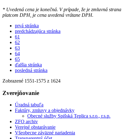
* Uvedená cena je konečná. V prípade, že je zmluvná strana
platcom DPH, je cena uvedená vrátane DPH.
prvá stránka
predchádzajúca stránka
61
62
63
64
65
ďalšia stránka
posledná stránka
Zobrazené
1551
-
1575
z 1624
Zverejňovanie
Úradná tabuľa
Faktúry, zmluvy a objednávky
Obecné služby Spišská Teplica s.r.o., r.s.p.
ZFO archiv
Verejné obstarávanie
Všeobecne záväzné nariadenia
Transparentný účet