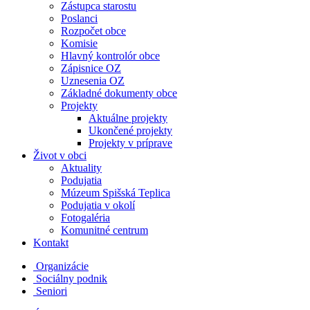
Zástupca starostu
Poslanci
Rozpočet obce
Komisie
Hlavný kontrolór obce
Zápisnice OZ
Uznesenia OZ
Základné dokumenty obce
Projekty
Aktuálne projekty
Ukončené projekty
Projekty v príprave
Život v obci
Aktuality
Podujatia
Múzeum Spišská Teplica
Podujatia v okolí
Fotogaléria
Komunitné centrum
Kontakt
Organizácie
Sociálny podnik
Seniori