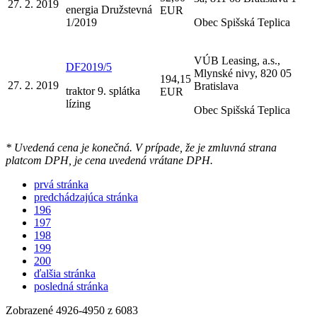
27. 2. 2019
energia Družstevná
EUR
1/2019
Obec Spišská Teplica
VÚB Leasing, a.s.,
DF2019/5
Mlynské nivy, 820 05
194,15
27. 2. 2019
Bratislava
traktor 9. splátka
EUR
lízing
Obec Spišská Teplica
* Uvedená cena je konečná. V prípade, že je zmluvná strana
platcom DPH, je cena uvedená vrátane DPH.
prvá stránka
predchádzajúca stránka
196
197
198
199
200
ďalšia stránka
posledná stránka
Zobrazené
4926
-
4950
z 6083