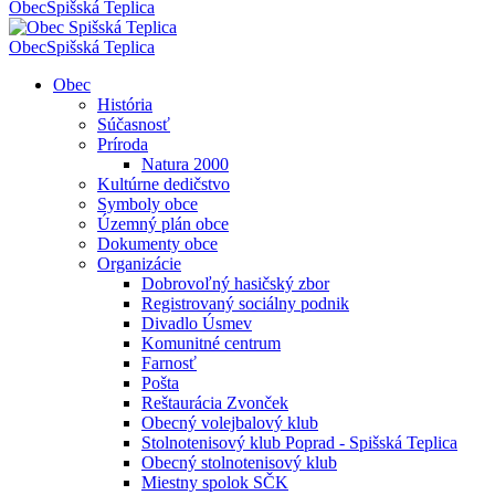
Obec
Spišská Teplica
Obec
Spišská Teplica
Obec
História
Súčasnosť
Príroda
Natura 2000
Kultúrne dedičstvo
Symboly obce
Územný plán obce
Dokumenty obce
Organizácie
Dobrovoľný hasičský zbor
Registrovaný sociálny podnik
Divadlo Úsmev
Komunitné centrum
Farnosť
Pošta
Reštaurácia Zvonček
Obecný volejbalový klub
Stolnotenisový klub Poprad - Spišská Teplica
Obecný stolnotenisový klub
Miestny spolok SČK