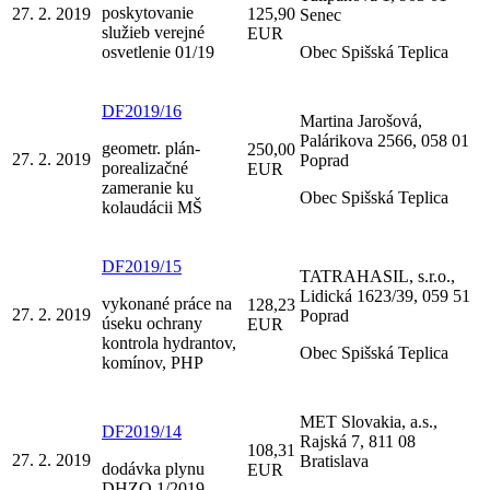
poskytovanie
27. 2. 2019
125,90
Senec
služieb verejné
EUR
osvetlenie 01/19
Obec Spišská Teplica
DF2019/16
Martina Jarošová,
Palárikova 2566, 058 01
geometr. plán-
250,00
27. 2. 2019
Poprad
porealizačné
EUR
zameranie ku
Obec Spišská Teplica
kolaudácii MŠ
DF2019/15
TATRAHASIL, s.r.o.,
Lidická 1623/39, 059 51
vykonané práce na
128,23
27. 2. 2019
Poprad
úseku ochrany
EUR
kontrola hydrantov,
Obec Spišská Teplica
komínov, PHP
MET Slovakia, a.s.,
DF2019/14
Rajská 7, 811 08
108,31
27. 2. 2019
Bratislava
dodávka plynu
EUR
DHZO 1/2019