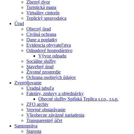
Zberný dvor
Turistická mapa
Virtuálny cintorín
Teplický spravodajca
Úrad
Obecný úrad
Civilná ochrana
Dane a poplatky
Evidencia obyvateľstva
Odpadové hospodárstvo
Vývoz odpadu
Sociálne služby
Stavebný úrad
Životné prostredie
Ochrana osobných údajov
Zverejňovanie
Úradná tabuľa
Faktúry, zmluvy a objednávky
Obecné služby Spišská Teplica s.r.o., r.s.p.
ZFO archiv
Verejné obstarávanie
Všeobecne záväzné nariadenia
Transparentný účet
Samospráva
Starosta