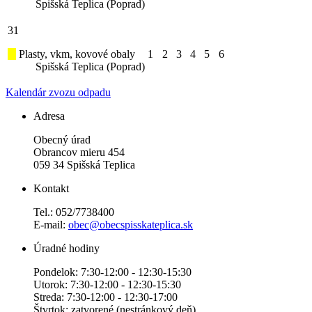
Spišská Teplica (Poprad)
31
Plasty, vkm, kovové obaly
1
2
3
4
5
6
Spišská Teplica (Poprad)
Kalendár zvozu odpadu
Adresa
Obecný úrad
Obrancov mieru 454
059 34 Spišská Teplica
Kontakt
Tel.: 052/7738400
E-mail:
obec@obecspisskateplica.sk
Úradné hodiny
Pondelok: 7:30-12:00 - 12:30-15:30
Utorok: 7:30-12:00 - 12:30-15:30
Streda: 7:30-12:00 - 12:30-17:00
Štvrtok: zatvorené (nestránkový deň)