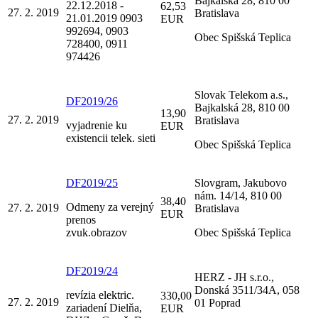
Bajkalská 28, 810 00
22.12.2018 -
62,53
27. 2. 2019
Bratislava
21.01.2019 0903
EUR
992694, 0903
Obec Spišská Teplica
728400, 0911
974426
Slovak Telekom a.s.,
DF2019/26
Bajkalská 28, 810 00
13,90
27. 2. 2019
Bratislava
vyjadrenie ku
EUR
existencii telek. sieti
Obec Spišská Teplica
DF2019/25
Slovgram, Jakubovo
nám. 14/14, 810 00
38,40
Odmeny za verejný
27. 2. 2019
Bratislava
EUR
prenos
zvuk.obrazov
Obec Spišská Teplica
DF2019/24
HERZ - JH s.r.o.,
Donská 3511/34A, 058
revízia elektric.
330,00
27. 2. 2019
01 Poprad
zariadení Dielňa,
EUR