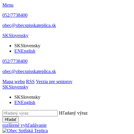
Menu
052/7738400
obec@obecspisskateplica.sk
SK
Slovensky
SK
Slovensky
EN
English
052/7738400
obec@obecspisskateplica.sk
Mapa webu
RSS
Verzia pre seniorov
SK
Slovensky
SK
Slovensky
EN
English
Hľadaný výraz
Hľadať
rozšírené vyhľadávanie