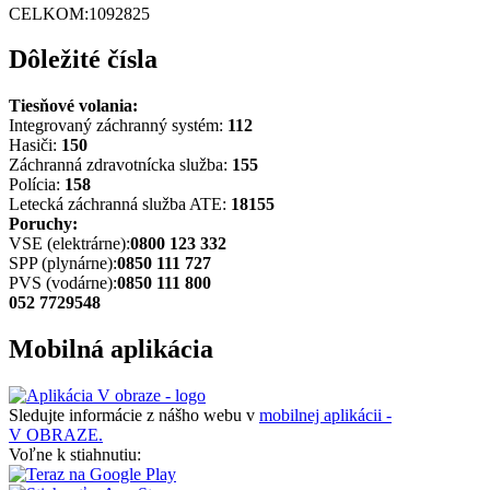
CELKOM:
1092825
Dôležité čísla
Tiesňové volania:
Integrovaný záchranný systém:
112
Hasiči:
150
Záchranná zdravotnícka služba:
155
Polícia:
158
Letecká záchranná služba ATE:
18155
Poruchy:
VSE (elektrárne):
0800 123 332
SPP (plynárne):
0850 111 727
PVS (vodárne):
0850 111 800
052 7729548
Mobilná aplikácia
Sledujte informácie z nášho webu v
mobilnej aplikácii -
V OBRAZE.
Voľne k stiahnutiu: