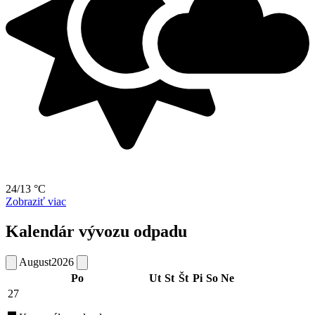
24/13 °C
Zobraziť viac
Kalendár vývozu odpadu
August
2026
Po
Ut
St
Št
Pi
So
Ne
27