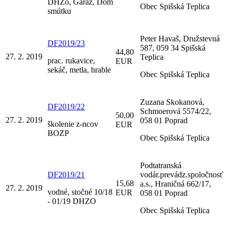
DHZo, Garaž, Dom
Obec Spišská Teplica
smútku
Peter Havaš, Družstevná
DF2019/23
587, 059 34 Spišská
44,80
27. 2. 2019
Teplica
prac. rukavice,
EUR
sekáč, metla, hrable
Obec Spišská Teplica
Zuzana Skokanová,
DF2019/22
Schmoerová 5574/22,
50,00
27. 2. 2019
058 01 Poprad
školenie z-ncov
EUR
BOZP
Obec Spišská Teplica
Podtatranská
DF2019/21
vodár.prevádz.spoločnosť
15,68
a.s., Hraničná 662/17,
27. 2. 2019
vodné, stočné 10/18
EUR
058 01 Poprad
- 01/19 DHZO
Obec Spišská Teplica