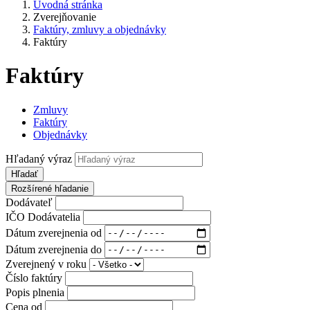
Úvodná stránka
Zverejňovanie
Faktúry, zmluvy a objednávky
Faktúry
Faktúry
Zmluvy
Faktúry
Objednávky
Hľadaný výraz
Hľadať
Rozšírené hľadanie
Dodávateľ
IČO Dodávatelia
Dátum zverejnenia od
Dátum zverejnenia do
Zverejnený v roku
Číslo faktúry
Popis plnenia
Cena od