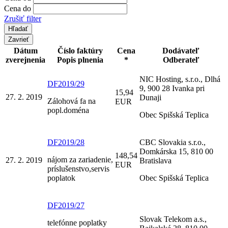
Cena do
Zrušiť filter
Zavrieť
Dátum
Číslo faktúry
Cena
Dodávateľ
zverejnenia
Popis plnenia
*
Odberateľ
NIC Hosting, s.r.o., Dlhá
DF2019/29
9, 900 28 Ivanka pri
15,94
27. 2. 2019
Dunaji
Zálohová fa na
EUR
popl.doména
Obec Spišská Teplica
DF2019/28
CBC Slovakia s.r.o.,
Domkárska 15, 810 00
148,54
nájom za zariadenie,
27. 2. 2019
Bratislava
EUR
príslušenstvo,servis
poplatok
Obec Spišská Teplica
DF2019/27
Slovak Telekom a.s.,
telefónne poplatky