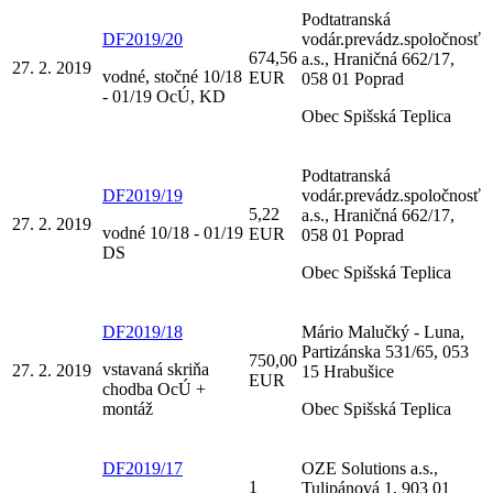
Podtatranská
DF2019/20
vodár.prevádz.spoločnosť
674,56
a.s., Hraničná 662/17,
27. 2. 2019
vodné, stočné 10/18
EUR
058 01 Poprad
- 01/19 OcÚ, KD
Obec Spišská Teplica
Podtatranská
DF2019/19
vodár.prevádz.spoločnosť
5,22
a.s., Hraničná 662/17,
27. 2. 2019
vodné 10/18 - 01/19
EUR
058 01 Poprad
DS
Obec Spišská Teplica
DF2019/18
Mário Malučký - Luna,
Partizánska 531/65, 053
750,00
vstavaná skriňa
27. 2. 2019
15 Hrabušice
EUR
chodba OcÚ +
montáž
Obec Spišská Teplica
DF2019/17
OZE Solutions a.s.,
1
Tulipánová 1, 903 01