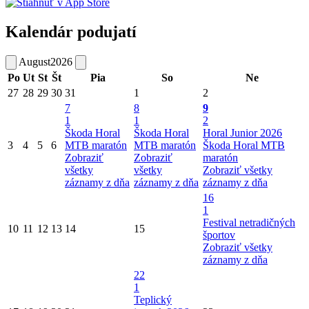
Kalendár podujatí
August
2026
Po
Ut
St
Št
Pia
So
Ne
27
28
29
30
31
1
2
7
8
9
1
1
2
Škoda Horal
Škoda Horal
Horal Junior 2026
3
4
5
6
MTB maratón
MTB maratón
Škoda Horal MTB
Zobraziť
Zobraziť
maratón
všetky
všetky
Zobraziť všetky
záznamy z dňa
záznamy z dňa
záznamy z dňa
16
1
Festival netradičných
10
11
12
13
14
15
športov
Zobraziť všetky
záznamy z dňa
22
1
Teplický