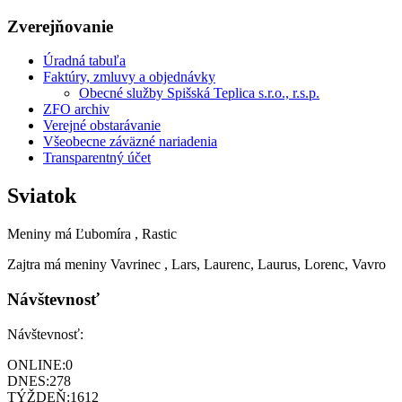
Zverejňovanie
Úradná tabuľa
Faktúry, zmluvy a objednávky
Obecné služby Spišská Teplica s.r.o., r.s.p.
ZFO archiv
Verejné obstarávanie
Všeobecne záväzné nariadenia
Transparentný účet
Sviatok
Meniny má
Ľubomíra
, Rastic
Zajtra má meniny
Vavrinec
, Lars, Laurenc, Laurus, Lorenc, Vavro
Návštevnosť
Návštevnosť:
ONLINE:
0
DNES:
278
TÝŽDEŇ:
1612