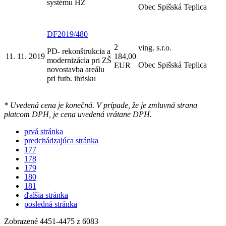
systému HZ
Obec Spišská Teplica
DF2019/480
2
ving. s.r.o.
PD- rekonštrukcia a
11. 11. 2019
184,00
modernizácia pri ZŠ
Obec Spišská Teplica
EUR
novostavba areálu
pri futb. ihrisku
* Uvedená cena je konečná. V prípade, že je zmluvná strana
platcom DPH, je cena uvedená vrátane DPH.
prvá stránka
predchádzajúca stránka
177
178
179
180
181
ďalšia stránka
posledná stránka
Zobrazené
4451
-
4475
z 6083