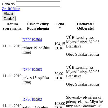
Cena do
Zrušiť filter
Zavrieť
Dátum
Číslo faktúry
Cena
Dodávateľ
zverejnenia
Popis plnenia
*
Odberateľ
VÚB Leasing, a.s.,
DF2019/504
Mlynské nivy, 820 05
194,15
11. 11. 2019
Bratislava
traktor 19. splátka
EUR
lízing
Obec Spišská Teplica
VÚB Leasing, a.s.,
DF2019/503
Mlynské nivy, 820 05
59,00
11. 11. 2019
Bratislava
príves 15. splátka
EUR
lízing
Obec Spišská Teplica
Slovenský plynárenský
DF2019/502
priemysel, a.s., Mlynské
198,00
11. 11. 2019
nivy 44/a Bratislava 26
zálohová fa plyn
EUR