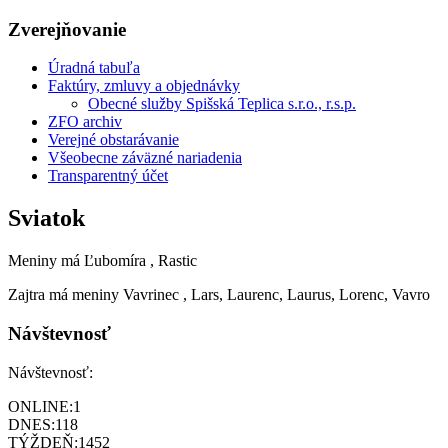
Zverejňovanie
Úradná tabuľa
Faktúry, zmluvy a objednávky
Obecné služby Spišská Teplica s.r.o., r.s.p.
ZFO archiv
Verejné obstarávanie
Všeobecne záväzné nariadenia
Transparentný účet
Sviatok
Meniny má
Ľubomíra
, Rastic
Zajtra má meniny
Vavrinec
, Lars, Laurenc, Laurus, Lorenc, Vavro
Návštevnosť
Návštevnosť:
ONLINE:
1
DNES:
118
TÝŽDEŇ:
1452