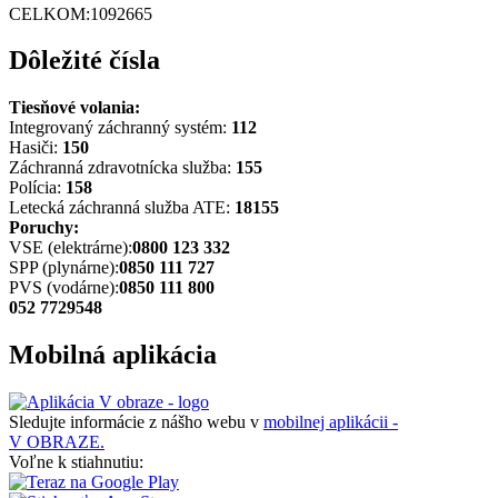
CELKOM:
1092665
Dôležité čísla
Tiesňové volania:
Integrovaný záchranný systém:
112
Hasiči:
150
Záchranná zdravotnícka služba:
155
Polícia:
158
Letecká záchranná služba ATE:
18155
Poruchy:
VSE (elektrárne):
0800 123 332
SPP (plynárne):
0850 111 727
PVS (vodárne):
0850 111 800
052 7729548
Mobilná aplikácia
Sledujte informácie z nášho webu v
mobilnej aplikácii -
V OBRAZE.
Voľne k stiahnutiu: