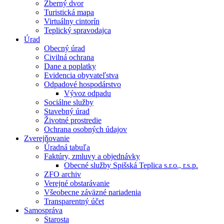
Zberný dvor
Turistická mapa
Virtuálny cintorín
Teplický spravodajca
Úrad
Obecný úrad
Civilná ochrana
Dane a poplatky
Evidencia obyvateľstva
Odpadové hospodárstvo
Vývoz odpadu
Sociálne služby
Stavebný úrad
Životné prostredie
Ochrana osobných údajov
Zverejňovanie
Úradná tabuľa
Faktúry, zmluvy a objednávky
Obecné služby Spišská Teplica s.r.o., r.s.p.
ZFO archiv
Verejné obstarávanie
Všeobecne záväzné nariadenia
Transparentný účet
Samospráva
Starosta