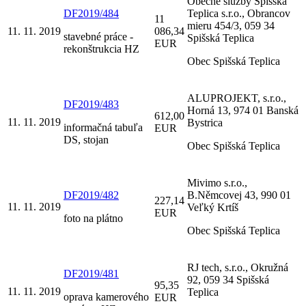
Obecné služby Spišská
DF2019/484
Teplica s.r.o., Obrancov
11
mieru 454/3, 059 34
11. 11. 2019
086,34
stavebné práce -
Spišská Teplica
EUR
rekonštrukcia HZ
Obec Spišská Teplica
ALUPROJEKT, s.r.o.,
DF2019/483
Horná 13, 974 01 Banská
612,00
11. 11. 2019
Bystrica
informačná tabuľa
EUR
DS, stojan
Obec Spišská Teplica
Mivimo s.r.o.,
DF2019/482
B.Němcovej 43, 990 01
227,14
11. 11. 2019
Veľký Krtíš
EUR
foto na plátno
Obec Spišská Teplica
RJ tech, s.r.o., Okružná
DF2019/481
92, 059 34 Spišská
95,35
11. 11. 2019
Teplica
oprava kamerového
EUR