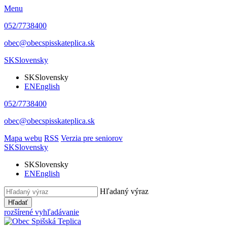
Menu
052/7738400
obec@obecspisskateplica.sk
SK
Slovensky
SK
Slovensky
EN
English
052/7738400
obec@obecspisskateplica.sk
Mapa webu
RSS
Verzia pre seniorov
SK
Slovensky
SK
Slovensky
EN
English
Hľadaný výraz
Hľadať
rozšírené vyhľadávanie