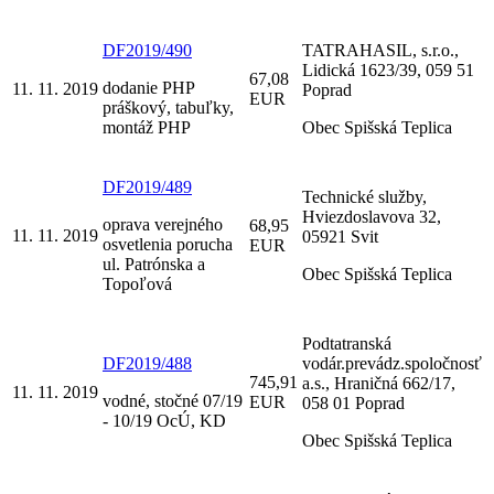
DF2019/490
TATRAHASIL, s.r.o.,
Lidická 1623/39, 059 51
67,08
dodanie PHP
11. 11. 2019
Poprad
EUR
práškový, tabuľky,
montáž PHP
Obec Spišská Teplica
DF2019/489
Technické služby,
Hviezdoslavova 32,
oprava verejného
68,95
11. 11. 2019
05921 Svit
osvetlenia porucha
EUR
ul. Patrónska a
Obec Spišská Teplica
Topoľová
Podtatranská
DF2019/488
vodár.prevádz.spoločnosť
745,91
a.s., Hraničná 662/17,
11. 11. 2019
vodné, stočné 07/19
EUR
058 01 Poprad
- 10/19 OcÚ, KD
Obec Spišská Teplica