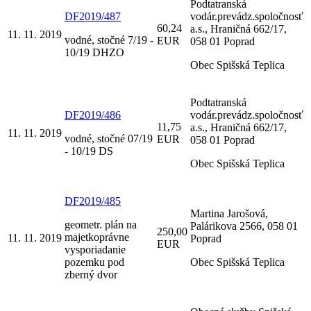
Podtatranská
DF2019/487
vodár.prevádz.spoločnosť
60,24
a.s., Hraničná 662/17,
11. 11. 2019
vodné, stočné 7/19 -
EUR
058 01 Poprad
10/19 DHZO
Obec Spišská Teplica
Podtatranská
DF2019/486
vodár.prevádz.spoločnosť
11,75
a.s., Hraničná 662/17,
11. 11. 2019
vodné, stočné 07/19
EUR
058 01 Poprad
- 10/19 DS
Obec Spišská Teplica
DF2019/485
Martina Jarošová,
geometr. plán na
Palárikova 2566, 058 01
250,00
majetkoprávne
11. 11. 2019
Poprad
EUR
vysporiadanie
pozemku pod
Obec Spišská Teplica
zberný dvor