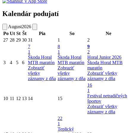
Kalendár podujatí
August
2026
Po
Ut
St
Št
Pia
So
Ne
27
28
29
30
31
1
2
7
8
9
1
1
2
Škoda Horal
Škoda Horal
Horal Junior 2026
3
4
5
6
MTB maratón
MTB maratón
Škoda Horal MTB
Zobraziť
Zobraziť
maratón
všetky
všetky
Zobraziť všetky
záznamy z dňa
záznamy z dňa
záznamy z dňa
16
1
Festival netradičných
10
11
12
13
14
15
športov
Zobraziť všetky
záznamy z dňa
22
1
Teplický