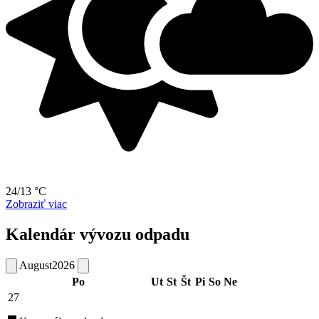
24/13 °C
Zobraziť viac
Kalendár vývozu odpadu
August
2026
Po
Ut
St
Št
Pi
So
Ne
27