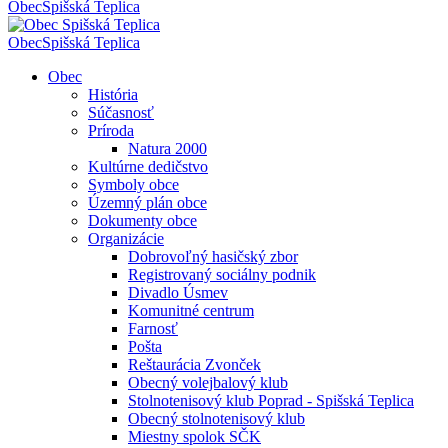
Obec
Spišská Teplica
Obec
Spišská Teplica
Obec
História
Súčasnosť
Príroda
Natura 2000
Kultúrne dedičstvo
Symboly obce
Územný plán obce
Dokumenty obce
Organizácie
Dobrovoľný hasičský zbor
Registrovaný sociálny podnik
Divadlo Úsmev
Komunitné centrum
Farnosť
Pošta
Reštaurácia Zvonček
Obecný volejbalový klub
Stolnotenisový klub Poprad - Spišská Teplica
Obecný stolnotenisový klub
Miestny spolok SČK