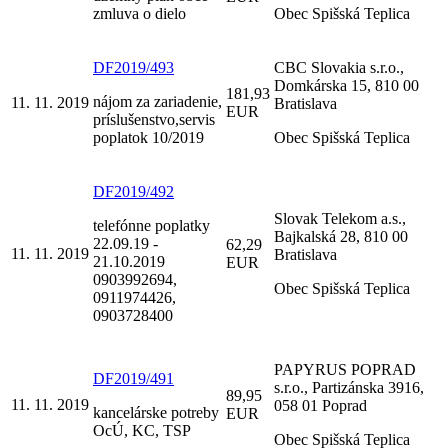
zmluva o dielo
Obec Spišská Teplica
DF2019/493
CBC Slovakia s.r.o.,
Domkárska 15, 810 00
181,93
nájom za zariadenie,
11. 11. 2019
Bratislava
EUR
príslušenstvo,servis
poplatok 10/2019
Obec Spišská Teplica
DF2019/492
Slovak Telekom a.s.,
telefónne poplatky
Bajkalská 28, 810 00
22.09.19 -
62,29
11. 11. 2019
Bratislava
21.10.2019
EUR
0903992694,
Obec Spišská Teplica
0911974426,
0903728400
PAPYRUS POPRAD
DF2019/491
s.r.o., Partizánska 3916,
89,95
11. 11. 2019
058 01 Poprad
kancelárske potreby
EUR
OcÚ, KC, TSP
Obec Spišská Teplica