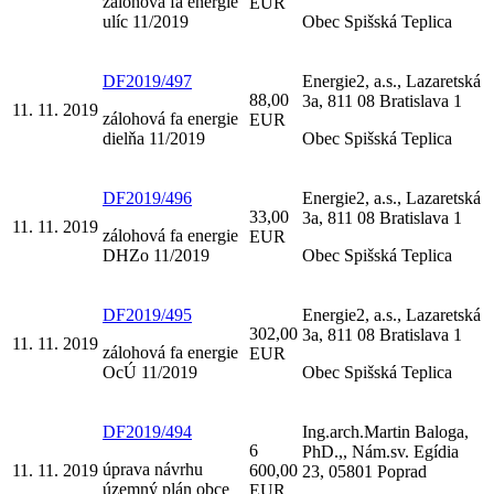
zálohová fa energie
EUR
ulíc 11/2019
Obec Spišská Teplica
DF2019/497
Energie2, a.s., Lazaretská
88,00
3a, 811 08 Bratislava 1
11. 11. 2019
zálohová fa energie
EUR
dielňa 11/2019
Obec Spišská Teplica
DF2019/496
Energie2, a.s., Lazaretská
33,00
3a, 811 08 Bratislava 1
11. 11. 2019
zálohová fa energie
EUR
DHZo 11/2019
Obec Spišská Teplica
DF2019/495
Energie2, a.s., Lazaretská
302,00
3a, 811 08 Bratislava 1
11. 11. 2019
zálohová fa energie
EUR
OcÚ 11/2019
Obec Spišská Teplica
DF2019/494
Ing.arch.Martin Baloga,
6
PhD.,, Nám.sv. Egídia
úprava návrhu
11. 11. 2019
600,00
23, 05801 Poprad
územný plán obce
EUR