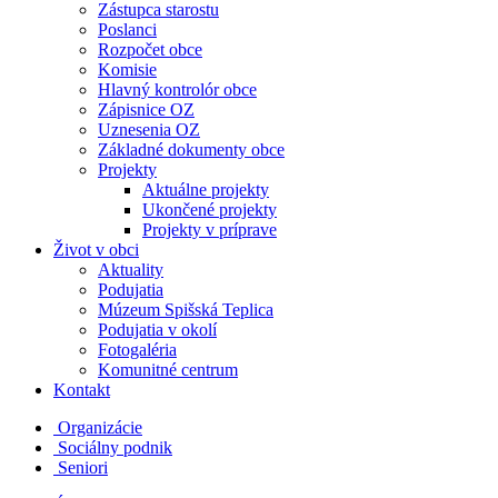
Zástupca starostu
Poslanci
Rozpočet obce
Komisie
Hlavný kontrolór obce
Zápisnice OZ
Uznesenia OZ
Základné dokumenty obce
Projekty
Aktuálne projekty
Ukončené projekty
Projekty v príprave
Život v obci
Aktuality
Podujatia
Múzeum Spišská Teplica
Podujatia v okolí
Fotogaléria
Komunitné centrum
Kontakt
Organizácie
Sociálny podnik
Seniori