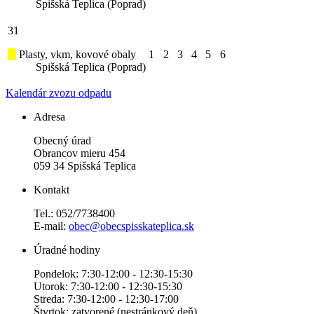
Spišská Teplica (Poprad)
31
Plasty, vkm, kovové obaly
1
2
3
4
5
6
Spišská Teplica (Poprad)
Kalendár zvozu odpadu
Adresa
Obecný úrad
Obrancov mieru 454
059 34 Spišská Teplica
Kontakt
Tel.: 052/7738400
E-mail:
obec@obecspisskateplica.sk
Úradné hodiny
Pondelok: 7:30-12:00 - 12:30-15:30
Utorok: 7:30-12:00 - 12:30-15:30
Streda: 7:30-12:00 - 12:30-17:00
Štvrtok: zatvorené (nestránkový deň)