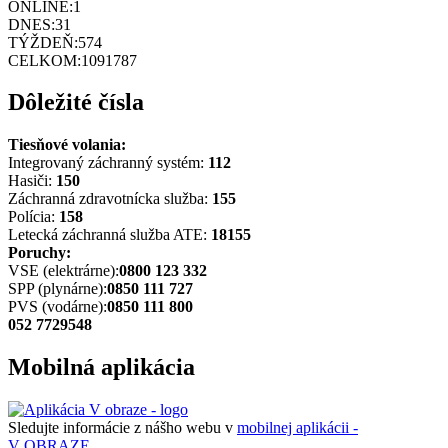
ONLINE:
1
DNES:
31
TÝŽDEŇ:
574
CELKOM:
1091787
Dôležité čísla
Tiesňové volania:
Integrovaný záchranný systém:
112
Hasiči:
150
Záchranná zdravotnícka služba:
155
Polícia:
158
Letecká záchranná služba ATE:
18155
Poruchy:
VSE (elektrárne):
0800 123 332
SPP (plynárne):
0850 111 727
PVS (vodárne):
0850 111 800
052 7729548
Mobilná aplikácia
Sledujte informácie z nášho webu v
mobilnej aplikácii -
V OBRAZE.