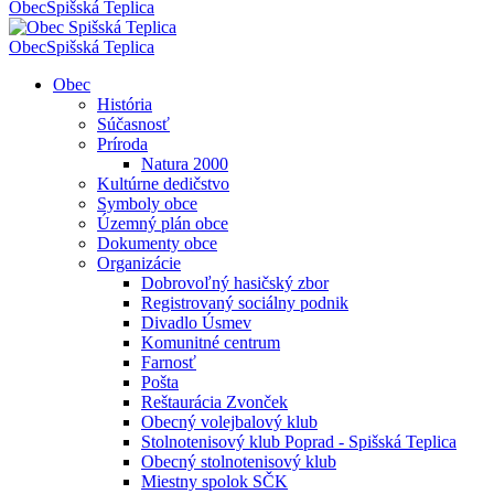
Obec
Spišská Teplica
Obec
Spišská Teplica
Obec
História
Súčasnosť
Príroda
Natura 2000
Kultúrne dedičstvo
Symboly obce
Územný plán obce
Dokumenty obce
Organizácie
Dobrovoľný hasičský zbor
Registrovaný sociálny podnik
Divadlo Úsmev
Komunitné centrum
Farnosť
Pošta
Reštaurácia Zvonček
Obecný volejbalový klub
Stolnotenisový klub Poprad - Spišská Teplica
Obecný stolnotenisový klub
Miestny spolok SČK