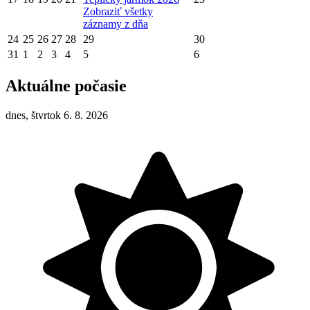
Zobraziť všetky
záznamy z dňa
24
25
26
27
28
29
30
31
1
2
3
4
5
6
Aktuálne počasie
dnes, štvrtok 6. 8. 2026