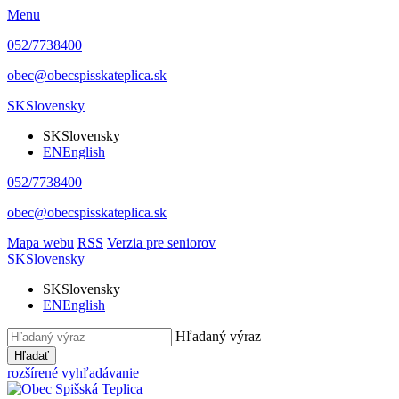
Menu
052/7738400
obec@obecspisskateplica.sk
SK
Slovensky
SK
Slovensky
EN
English
052/7738400
obec@obecspisskateplica.sk
Mapa webu
RSS
Verzia pre seniorov
SK
Slovensky
SK
Slovensky
EN
English
Hľadaný výraz
Hľadať
rozšírené vyhľadávanie