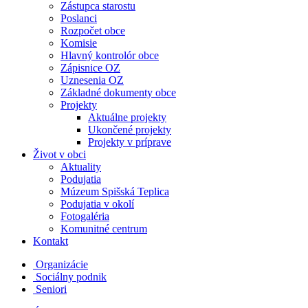
Zástupca starostu
Poslanci
Rozpočet obce
Komisie
Hlavný kontrolór obce
Zápisnice OZ
Uznesenia OZ
Základné dokumenty obce
Projekty
Aktuálne projekty
Ukončené projekty
Projekty v príprave
Život v obci
Aktuality
Podujatia
Múzeum Spišská Teplica
Podujatia v okolí
Fotogaléria
Komunitné centrum
Kontakt
Organizácie
Sociálny podnik
Seniori