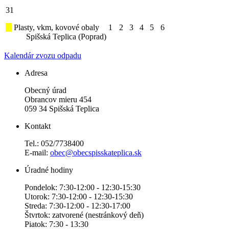
31
Plasty, vkm, kovové obaly
1
2
3
4
5
6
Spišská Teplica (Poprad)
Kalendár zvozu odpadu
Adresa
Obecný úrad
Obrancov mieru 454
059 34 Spišská Teplica
Kontakt
Tel.: 052/7738400
E-mail:
obec@obecspisskateplica.sk
Úradné hodiny
Pondelok: 7:30-12:00 - 12:30-15:30
Utorok: 7:30-12:00 - 12:30-15:30
Streda: 7:30-12:00 - 12:30-17:00
Štvrtok: zatvorené (nestránkový deň)
Piatok: 7:30 - 13:30