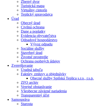
Zberný dvor
Turistická mapa
Virtuálny cintorín
Teplický spravodajca
Úrad
Obecný úrad
Civilná ochrana
Dane a poplatky
Evidencia obyvateľstva
Odpadové hospodárstvo
Vývoz odpadu
Sociálne služby
Stavebný úrad
Životné prostredie
Ochrana osobných údajov
Zverejňovanie
Úradná tabuľa
Faktúry, zmluvy a objednávky
Obecné služby Spišská Teplica s.r.o., r.s.p.
ZFO archiv
Verejné obstarávanie
Všeobecne záväzné nariadenia
Transparentný účet
Samospráva
Starosta