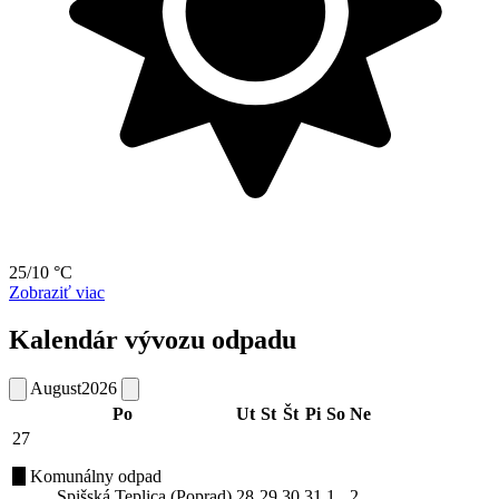
25/10 °C
Zobraziť viac
Kalendár vývozu odpadu
August
2026
Po
Ut
St
Št
Pi
So
Ne
27
Komunálny odpad
Spišská Teplica (Poprad)
28
29
30
31
1
2