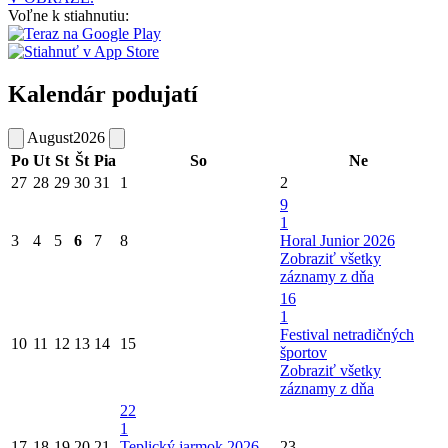
Voľne k stiahnutiu:
Kalendár podujatí
August
2026
Po
Ut
St
Št
Pia
So
Ne
27
28
29
30
31
1
2
9
1
3
4
5
6
7
8
Horal Junior 2026
Zobraziť všetky
záznamy z dňa
16
1
Festival netradičných
10
11
12
13
14
15
športov
Zobraziť všetky
záznamy z dňa
22
1
17
18
19
20
21
Teplický jarmok 2026
23