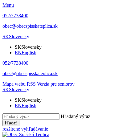
Menu
052/7738400
obec@obecspisskateplica.sk
SK
Slovensky
SK
Slovensky
EN
English
052/7738400
obec@obecspisskateplica.sk
Mapa webu
RSS
Verzia pre seniorov
SK
Slovensky
SK
Slovensky
EN
English
Hľadaný výraz
Hľadať
rozšírené vyhľadávanie