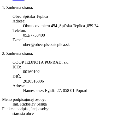
1. Zmluvná strana:
Obec Spišská Teplica
Adresa:
Obrancov mieru 454 ,Spišská Teplica ,059 34
Telefón:
052/7738400
E-mail:
obec@obecspisskateplica.sk
2. Zmluvná strana:
COOP JEDNOTA POPRAD, s.d.
IČO:
00169102
DIČ:
2020516806
Adresa:
Námestie sv. Egídia 27, 058 01 Poprad
Meno podpisujúcej osoby:
Ing. Radoslav Šeliga
Funkcia podpisujúcej osoby:
starosta obce