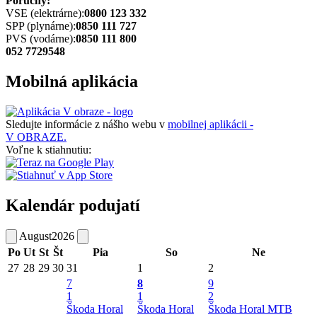
Poruchy:
VSE (elektrárne):
0800 123 332
SPP (plynárne):
0850 111 727
PVS (vodárne):
0850 111 800
052 7729548
Mobilná aplikácia
Sledujte informácie z nášho webu v
mobilnej aplikácii -
V OBRAZE.
Voľne k stiahnutiu:
Kalendár podujatí
August
2026
Po
Ut
St
Št
Pia
So
Ne
27
28
29
30
31
1
2
7
8
9
1
1
2
Škoda Horal
Škoda Horal
Škoda Horal MTB