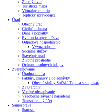
Zberný dvor
Turistická mapa
Virtuálny cintorín
Teplický spravodajca
Úrad
Obecný úrad
Civilná ochrana
Dane a poplatky
Evidencia obyvateľstva
Odpadové hospodárstvo
Vývoz odpadu
Sociálne služby
Stavebný úrad
Životné prostredie
Ochrana osobných údajov
Zverejňovanie
Úradná tabuľa
Faktúry, zmluvy a objednávky
Obecné služby Spišská Teplica s.r.o., r.s.p.
ZFO archiv
Verejné obstarávanie
Všeobecne záväzné nariadenia
Transparentný účet
Samospráva
Starosta