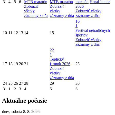
3
4
5
6
MTB maratón
MTB maratón
maratón
Horal Junior
Zobraziť
Zobraziť
2026
všetky
všetky
Zobraziť všetky
záznamy z dňa
záznamy z dňa
záznamy z dňa
16
1
Festival netradičných
10
11
12
13
14
15
športov
Zobraziť všetky
záznamy z dňa
22
1
Teplický
17
18
19
20
21
jarmok 2026
23
Zobraziť
všetky
záznamy z dňa
24
25
26
27
28
29
30
31
1
2
3
4
5
6
Aktuálne počasie
dnes, sobota 8. 8. 2026