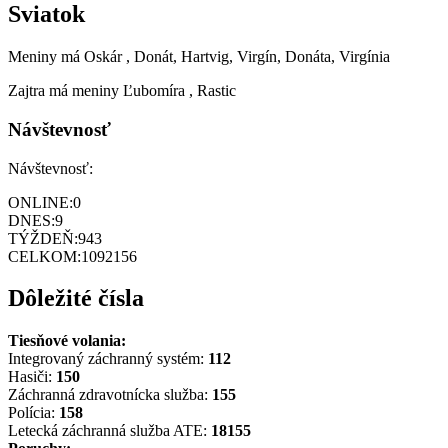
Sviatok
Meniny má
Oskár
, Donát, Hartvig, Virgín, Donáta, Virgínia
Zajtra má meniny
Ľubomíra
, Rastic
Návštevnosť
Návštevnosť:
ONLINE:
0
DNES:
9
TÝŽDEŇ:
943
CELKOM:
1092156
Dôležité čísla
Tiesňové volania:
Integrovaný záchranný systém:
112
Hasiči:
150
Záchranná zdravotnícka služba:
155
Polícia:
158
Letecká záchranná služba ATE:
18155