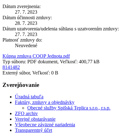
Dátum zverejnenia:
27. 7. 2023
Dátum účinnosti zmluvy:
28. 7. 2023
Dátum uzatvorenia/udelenia súhlasu s uzatvorením zmluvy:
27. 7. 2023
Platnosť zmluvy do:
Neuvedené
Kúpna zmluva COOP Jednota.pdf
Typ súboru: PDF dokument, Veľkosť: 400,77 kB
8141482
Externý súbor, Veľkosť: 0 B
Zverejňovanie
Úradná tabuľa
Faktúry, zmluvy a objednávky
Obecné služby Spišská Teplica s.r.o., r.s.p.
ZFO archiv
Verejné obstarávanie
Všeobecne záväzné nariadenia
Transparentný účet