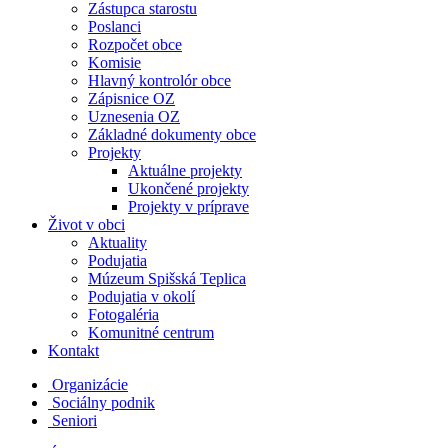
Zástupca starostu
Poslanci
Rozpočet obce
Komisie
Hlavný kontrolór obce
Zápisnice OZ
Uznesenia OZ
Základné dokumenty obce
Projekty
Aktuálne projekty
Ukončené projekty
Projekty v príprave
Život v obci
Aktuality
Podujatia
Múzeum Spišská Teplica
Podujatia v okolí
Fotogaléria
Komunitné centrum
Kontakt
Organizácie
Sociálny podnik
Seniori