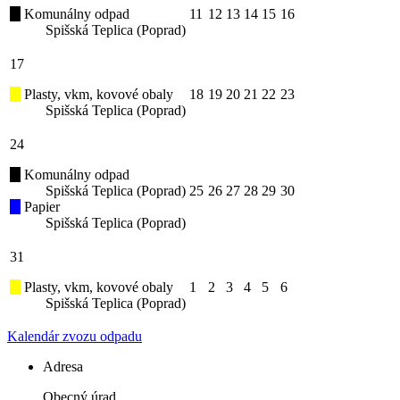
Komunálny odpad
11
12
13
14
15
16
Spišská Teplica (Poprad)
17
Plasty, vkm, kovové obaly
18
19
20
21
22
23
Spišská Teplica (Poprad)
24
Komunálny odpad
Spišská Teplica (Poprad)
25
26
27
28
29
30
Papier
Spišská Teplica (Poprad)
31
Plasty, vkm, kovové obaly
1
2
3
4
5
6
Spišská Teplica (Poprad)
Kalendár zvozu odpadu
Adresa
Obecný úrad