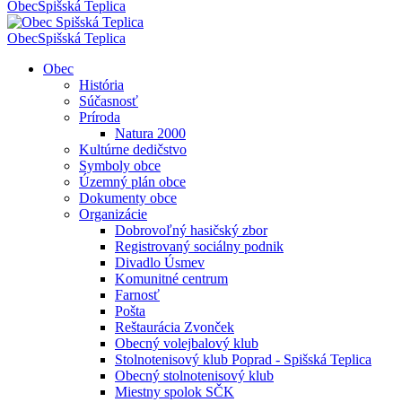
Obec
Spišská Teplica
Obec
Spišská Teplica
Obec
História
Súčasnosť
Príroda
Natura 2000
Kultúrne dedičstvo
Symboly obce
Územný plán obce
Dokumenty obce
Organizácie
Dobrovoľný hasičský zbor
Registrovaný sociálny podnik
Divadlo Úsmev
Komunitné centrum
Farnosť
Pošta
Reštaurácia Zvonček
Obecný volejbalový klub
Stolnotenisový klub Poprad - Spišská Teplica
Obecný stolnotenisový klub
Miestny spolok SČK