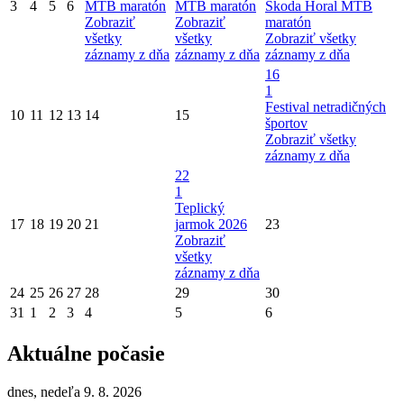
3
4
5
6
MTB maratón
MTB maratón
Škoda Horal MTB
Zobraziť
Zobraziť
maratón
všetky
všetky
Zobraziť všetky
záznamy z dňa
záznamy z dňa
záznamy z dňa
16
1
Festival netradičných
10
11
12
13
14
15
športov
Zobraziť všetky
záznamy z dňa
22
1
Teplický
17
18
19
20
21
jarmok 2026
23
Zobraziť
všetky
záznamy z dňa
24
25
26
27
28
29
30
31
1
2
3
4
5
6
Aktuálne počasie
dnes, nedeľa 9. 8. 2026