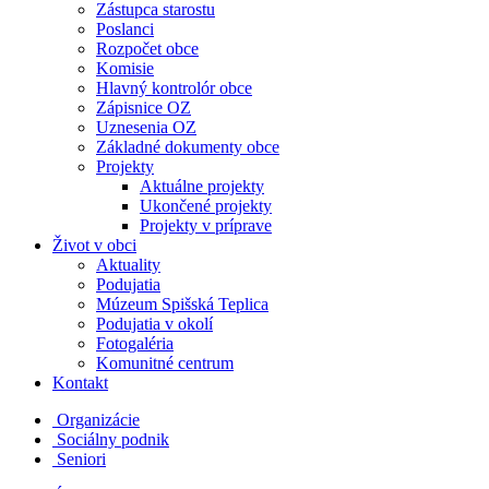
Zástupca starostu
Poslanci
Rozpočet obce
Komisie
Hlavný kontrolór obce
Zápisnice OZ
Uznesenia OZ
Základné dokumenty obce
Projekty
Aktuálne projekty
Ukončené projekty
Projekty v príprave
Život v obci
Aktuality
Podujatia
Múzeum Spišská Teplica
Podujatia v okolí
Fotogaléria
Komunitné centrum
Kontakt
Organizácie
Sociálny podnik
Seniori