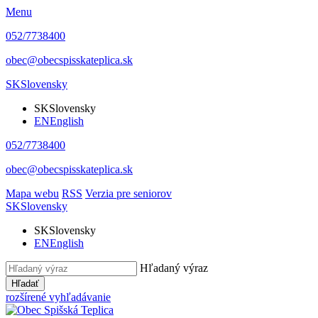
Menu
052/7738400
obec@obecspisskateplica.sk
SK
Slovensky
SK
Slovensky
EN
English
052/7738400
obec@obecspisskateplica.sk
Mapa webu
RSS
Verzia pre seniorov
SK
Slovensky
SK
Slovensky
EN
English
Hľadaný výraz
Hľadať
rozšírené vyhľadávanie