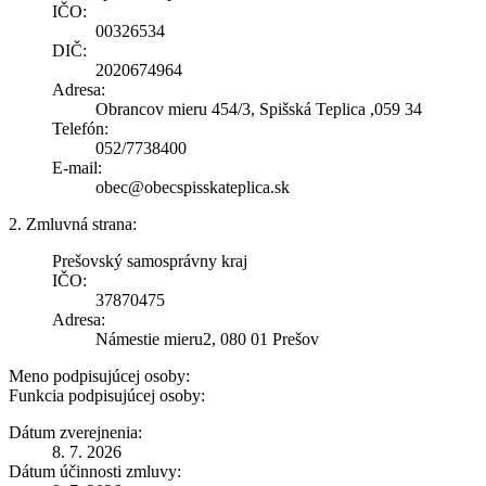
IČO:
00326534
DIČ:
2020674964
Adresa:
Obrancov mieru 454/3, Spišská Teplica ,059 34
Telefón:
052/7738400
E-mail:
obec@obecspisskateplica.sk
2. Zmluvná strana:
Prešovský samosprávny kraj
IČO:
37870475
Adresa:
Námestie mieru2, 080 01 Prešov
Meno podpisujúcej osoby:
Funkcia podpisujúcej osoby:
Dátum zverejnenia:
8. 7. 2026
Dátum účinnosti zmluvy: