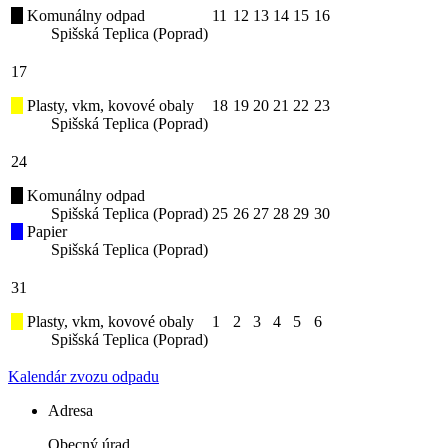
Komunálny odpad
11
12
13
14
15
16
Spišská Teplica (Poprad)
17
Plasty, vkm, kovové obaly
18
19
20
21
22
23
Spišská Teplica (Poprad)
24
Komunálny odpad
Spišská Teplica (Poprad)
25
26
27
28
29
30
Papier
Spišská Teplica (Poprad)
31
Plasty, vkm, kovové obaly
1
2
3
4
5
6
Spišská Teplica (Poprad)
Kalendár zvozu odpadu
Adresa
Obecný úrad