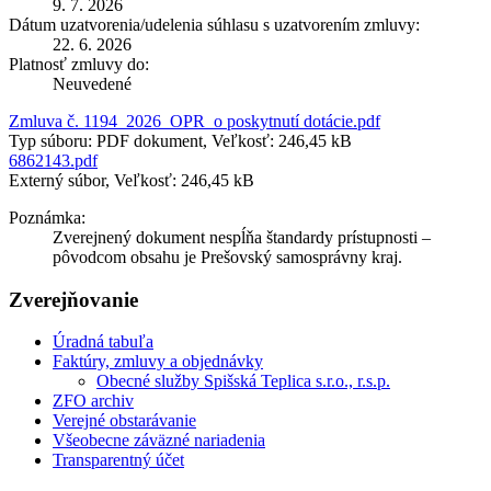
9. 7. 2026
Dátum uzatvorenia/udelenia súhlasu s uzatvorením zmluvy:
22. 6. 2026
Platnosť zmluvy do:
Neuvedené
Zmluva č. 1194_2026_OPR_o poskytnutí dotácie.pdf
Typ súboru: PDF dokument, Veľkosť: 246,45 kB
6862143.pdf
Externý súbor, Veľkosť: 246,45 kB
Poznámka:
Zverejnený dokument nespĺňa štandardy prístupnosti –
pôvodcom obsahu je Prešovský samosprávny kraj.
Zverejňovanie
Úradná tabuľa
Faktúry, zmluvy a objednávky
Obecné služby Spišská Teplica s.r.o., r.s.p.
ZFO archiv
Verejné obstarávanie
Všeobecne záväzné nariadenia
Transparentný účet