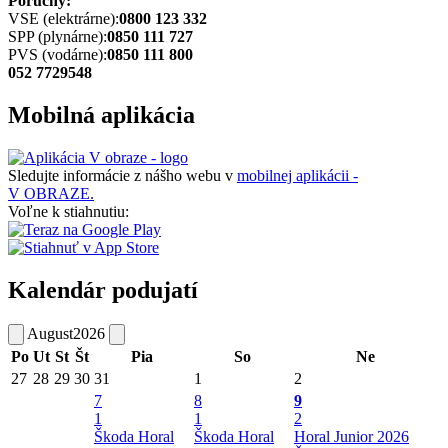
Poruchy:
VSE (elektrárne):
0800 123 332
SPP (plynárne):
0850 111 727
PVS (vodárne):
0850 111 800
052 7729548
Mobilná aplikácia
Sledujte informácie z nášho webu v
mobilnej aplikácii -
V OBRAZE.
Voľne k stiahnutiu:
Kalendár podujatí
August
2026
Po
Ut
St
Št
Pia
So
Ne
27
28
29
30
31
1
2
7
8
9
1
1
2
Škoda Horal
Škoda Horal
Horal Junior 2026