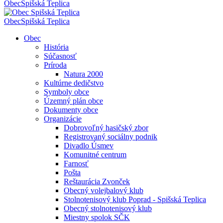
Obec
Spišská Teplica
Obec
Spišská Teplica
Obec
História
Súčasnosť
Príroda
Natura 2000
Kultúrne dedičstvo
Symboly obce
Územný plán obce
Dokumenty obce
Organizácie
Dobrovoľný hasičský zbor
Registrovaný sociálny podnik
Divadlo Úsmev
Komunitné centrum
Farnosť
Pošta
Reštaurácia Zvonček
Obecný volejbalový klub
Stolnotenisový klub Poprad - Spišská Teplica
Obecný stolnotenisový klub
Miestny spolok SČK