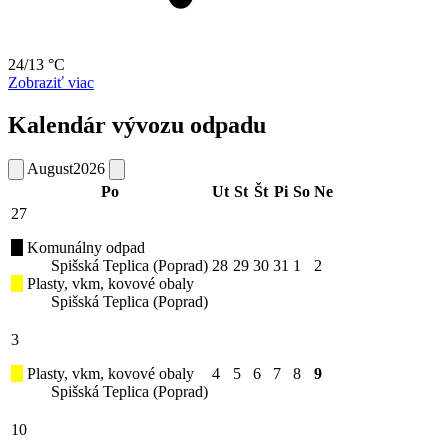
24/13 °C
Zobraziť viac
Kalendár vývozu odpadu
August
2026
Po
Ut
St
Št
Pi
So
Ne
27
Komunálny odpad
Spišská Teplica (Poprad)
28
29
30
31
1
2
Plasty, vkm, kovové obaly
Spišská Teplica (Poprad)
3
Plasty, vkm, kovové obaly
4
5
6
7
8
9
Spišská Teplica (Poprad)
10