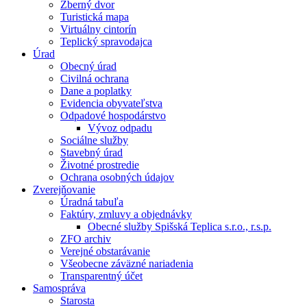
Zberný dvor
Turistická mapa
Virtuálny cintorín
Teplický spravodajca
Úrad
Obecný úrad
Civilná ochrana
Dane a poplatky
Evidencia obyvateľstva
Odpadové hospodárstvo
Vývoz odpadu
Sociálne služby
Stavebný úrad
Životné prostredie
Ochrana osobných údajov
Zverejňovanie
Úradná tabuľa
Faktúry, zmluvy a objednávky
Obecné služby Spišská Teplica s.r.o., r.s.p.
ZFO archiv
Verejné obstarávanie
Všeobecne záväzné nariadenia
Transparentný účet
Samospráva
Starosta