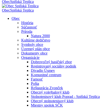
Obec
Spišská Teplica
Obec
Spišská Teplica
Obec
História
Súčasnosť
Príroda
Natura 2000
Kultúrne dedičstvo
Symboly obce
Územný plán obce
Dokumenty obce
Organizácie
Dobrovoľný hasičský zbor
Registrovaný sociálny podnik
Divadlo Úsmev
Komunitné centrum
Farnosť
Pošta
Reštaurácia Zvonček
Obecný volejbalový klub
Stolnotenisový klub Poprad - Spišská Teplica
Obecný stolnotenisový klub
Miestny spolok SČK