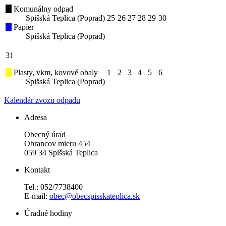
Komunálny odpad
Spišská Teplica (Poprad)
25
26
27
28
29
30
Papier
Spišská Teplica (Poprad)
31
Plasty, vkm, kovové obaly
1
2
3
4
5
6
Spišská Teplica (Poprad)
Kalendár zvozu odpadu
Adresa
Obecný úrad
Obrancov mieru 454
059 34 Spišská Teplica
Kontakt
Tel.: 052/7738400
E-mail:
obec@obecspisskateplica.sk
Úradné hodiny