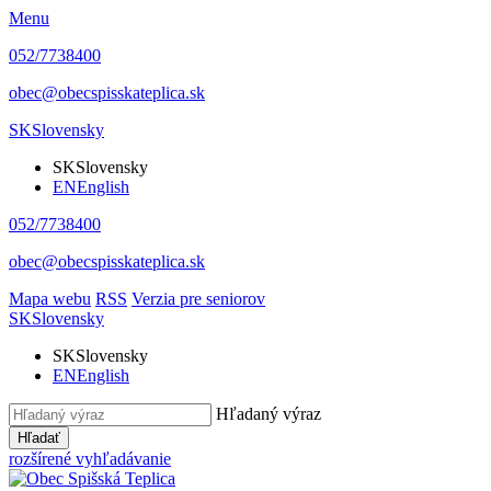
Menu
052/7738400
obec@obecspisskateplica.sk
SK
Slovensky
SK
Slovensky
EN
English
052/7738400
obec@obecspisskateplica.sk
Mapa webu
RSS
Verzia pre seniorov
SK
Slovensky
SK
Slovensky
EN
English
Hľadaný výraz
Hľadať
rozšírené vyhľadávanie