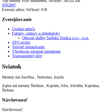
Typ súboru: PDF dokument, Veľkosť: 385,02 kB
9592807
Externý súbor, Veľkosť: 0 B
Zverejňovanie
Úradná tabuľa
Faktúry, zmluvy a objednávky
Obecné služby Spišská Teplica s.r.o., r.s.p.
ZFO archiv
Verejné obstarávanie
Všeobecne záväzné nariadenia
Transparentný účet
Sviatok
Meniny má
Jozefína
, Nehoslav, Jozefa
Zajtra má meniny
Štefánia
, Kajetán, Afra, Afrodita, Kajetána,
Štefana
Návštevnosť
Návštevnosť: