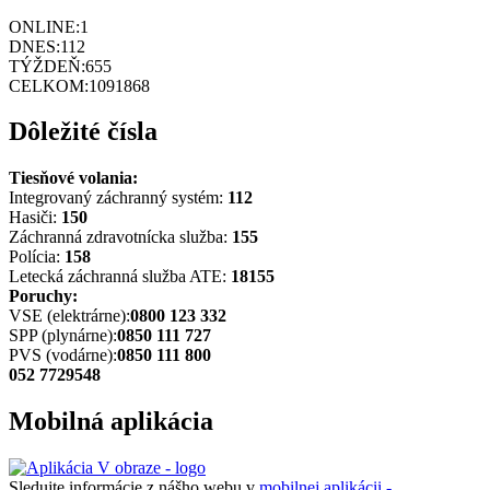
ONLINE:
1
DNES:
112
TÝŽDEŇ:
655
CELKOM:
1091868
Dôležité čísla
Tiesňové volania:
Integrovaný záchranný systém:
112
Hasiči:
150
Záchranná zdravotnícka služba:
155
Polícia:
158
Letecká záchranná služba ATE:
18155
Poruchy:
VSE (elektrárne):
0800 123 332
SPP (plynárne):
0850 111 727
PVS (vodárne):
0850 111 800
052 7729548
Mobilná aplikácia
Sledujte informácie z nášho webu v
mobilnej aplikácii -