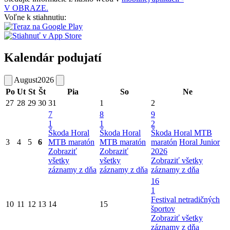
V OBRAZE.
Voľne k stiahnutiu:
Kalendár podujatí
August
2026
Po
Ut
St
Št
Pia
So
Ne
27
28
29
30
31
1
2
7
8
9
1
1
2
Škoda Horal
Škoda Horal
Škoda Horal MTB
3
4
5
6
MTB maratón
MTB maratón
maratón
Horal Junior
Zobraziť
Zobraziť
2026
všetky
všetky
Zobraziť všetky
záznamy z dňa
záznamy z dňa
záznamy z dňa
16
1
Festival netradičných
10
11
12
13
14
15
športov
Zobraziť všetky
záznamy z dňa