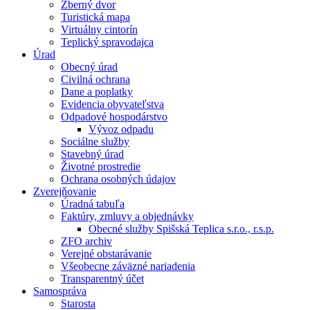
Zberný dvor
Turistická mapa
Virtuálny cintorín
Teplický spravodajca
Úrad
Obecný úrad
Civilná ochrana
Dane a poplatky
Evidencia obyvateľstva
Odpadové hospodárstvo
Vývoz odpadu
Sociálne služby
Stavebný úrad
Životné prostredie
Ochrana osobných údajov
Zverejňovanie
Úradná tabuľa
Faktúry, zmluvy a objednávky
Obecné služby Spišská Teplica s.r.o., r.s.p.
ZFO archiv
Verejné obstarávanie
Všeobecne záväzné nariadenia
Transparentný účet
Samospráva
Starosta