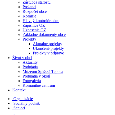
Zástupca starostu
Poslanci
Rozpočet obce
Komisie
Hlavný kontrolór obce
Zápisnice OZ
Uznesenia OZ
Základné dokumenty obce
Projekty
Aktuálne projekty
Ukončené projekty
Projekty v príprave
Život v obci
Aktuality
Podujatia
Múzeum Spišská Teplica
Podujatia v okolí
Fotogaléria
Komunitné centrum
Kontakt
Organizácie
Sociálny podnik
Seniori