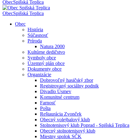
Obec
Spišská Teplica
Obec
Spišská Teplica
Obec
História
Súčasnosť
Príroda
Natura 2000
Kultúrne dedičstvo
Symboly obce
Územný plán obce
Dokumenty obce
Organizácie
Dobrovoľný hasičský zbor
Registrovaný sociálny podnik
Divadlo Úsmev
Komunitné centrum
Farnosť
Pošta
Reštaurácia Zvonček
Obecný volejbalový klub
Stolnotenisový klub Poprad - Spišská Teplica
Obecný stolnotenisový klub
Miestny spolok SČK