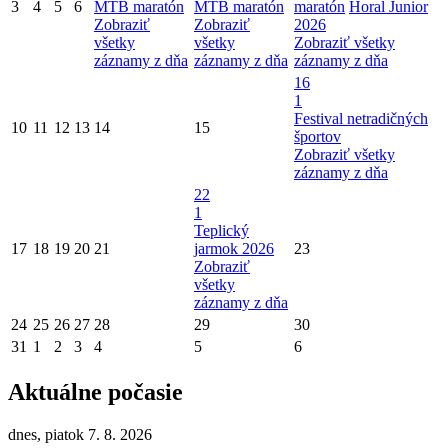
3
4
5
6
MTB maratón
MTB maratón
maratón
Horal Junior
Zobraziť
Zobraziť
2026
všetky
všetky
Zobraziť všetky
záznamy z dňa
záznamy z dňa
záznamy z dňa
16
1
Festival netradičných
10
11
12
13
14
15
športov
Zobraziť všetky
záznamy z dňa
22
1
Teplický
17
18
19
20
21
jarmok 2026
23
Zobraziť
všetky
záznamy z dňa
24
25
26
27
28
29
30
31
1
2
3
4
5
6
Aktuálne počasie
dnes, piatok 7. 8. 2026