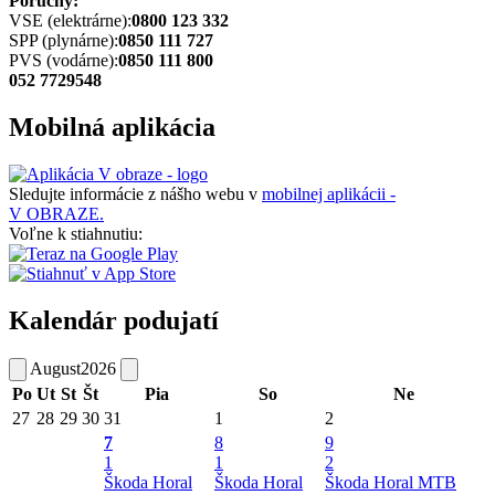
Poruchy:
VSE (elektrárne):
0800 123 332
SPP (plynárne):
0850 111 727
PVS (vodárne):
0850 111 800
052 7729548
Mobilná aplikácia
Sledujte informácie z nášho webu v
mobilnej aplikácii -
V OBRAZE.
Voľne k stiahnutiu:
Kalendár podujatí
August
2026
Po
Ut
St
Št
Pia
So
Ne
27
28
29
30
31
1
2
7
8
9
1
1
2
Škoda Horal
Škoda Horal
Škoda Horal MTB