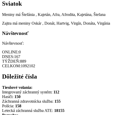
Sviatok
Meniny má
Štefánia
, Kajetán, Afra, Afrodita, Kajetána, Štefana
Zajtra má meniny
Oskár
, Donát, Hartvig, Virgín, Donáta, Virgínia
Návštevnosť
Návštevnosť:
ONLINE:
0
DNES:
167
TÝŽDEŇ:
889
CELKOM:
1092102
Dôležité čísla
Tiesňové volania:
Integrovaný záchranný systém:
112
Hasiči:
150
Záchranná zdravotnícka služba:
155
Polícia:
158
Letecká záchranná služba ATE:
18155