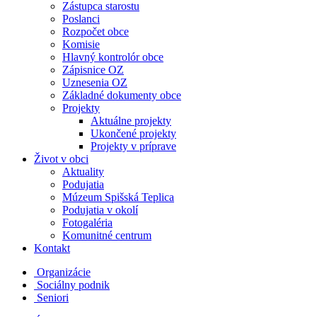
Zástupca starostu
Poslanci
Rozpočet obce
Komisie
Hlavný kontrolór obce
Zápisnice OZ
Uznesenia OZ
Základné dokumenty obce
Projekty
Aktuálne projekty
Ukončené projekty
Projekty v príprave
Život v obci
Aktuality
Podujatia
Múzeum Spišská Teplica
Podujatia v okolí
Fotogaléria
Komunitné centrum
Kontakt
Organizácie
Sociálny podnik
Seniori