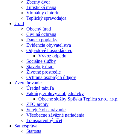
Zberný dvor
Turistická mapa
Virtuálny cintorín
Teplický spravodajca
Úrad
Obecný úrad
Civilná ochrana
Dane a poplatky
Evidencia obyvateľstva
Odpadové hospodárstvo
Vývoz odpadu
Sociálne služby
Stavebný úrad
Životné prostredie
Ochrana osobných údajov
Zverejňovanie
Úradná tabuľa
Faktúry, zmluvy a objednávky
Obecné služby Spišská Teplica s.r.o., r.s.p.
ZFO archiv
Verejné obstarávanie
Všeobecne záväzné nariadenia
Transparentný účet
Samospráva
Starosta