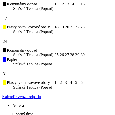
Komunálny odpad
11
12
13
14
15
16
Spišská Teplica (Poprad)
17
Plasty, vkm, kovové obaly
18
19
20
21
22
23
Spišská Teplica (Poprad)
24
Komunálny odpad
Spišská Teplica (Poprad)
25
26
27
28
29
30
Papier
Spišská Teplica (Poprad)
31
Plasty, vkm, kovové obaly
1
2
3
4
5
6
Spišská Teplica (Poprad)
Kalendár zvozu odpadu
Adresa
Obecný úrad