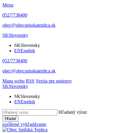
Menu
052/7738400
obec@obecspisskateplica.sk
SK
Slovensky
SK
Slovensky
EN
English
052/7738400
obec@obecspisskateplica.sk
Mapa webu
RSS
Verzia pre seniorov
SK
Slovensky
SK
Slovensky
EN
English
Hľadaný výraz
Hľadať
rozšírené vyhľadávanie