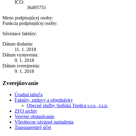
IČO:
36495751
Meno podpisujúcej osoby:
Funkcia podpisujúcej osoby:
Súvisiace faktúry:
Dátum dodania:
11. 1. 2018
Dátum vystavenia:
9. 1. 2018
Dátum zverejnenia:
9. 1. 2018
Zverejňovanie
Úradná tabuľa
Faktúry, zmluvy a objednávky
Obecné služby Spišská Teplica s.r.o., r.s.p.
ZFO archiv
Verejné obstarávanie
Všeobecne záväzné nariadenia
Transparentný účet