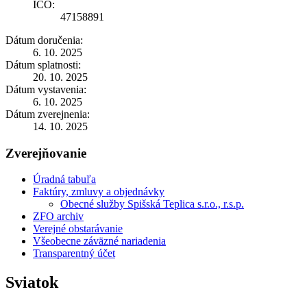
IČO:
47158891
Dátum doručenia:
6. 10. 2025
Dátum splatnosti:
20. 10. 2025
Dátum vystavenia:
6. 10. 2025
Dátum zverejnenia:
14. 10. 2025
Zverejňovanie
Úradná tabuľa
Faktúry, zmluvy a objednávky
Obecné služby Spišská Teplica s.r.o., r.s.p.
ZFO archiv
Verejné obstarávanie
Všeobecne záväzné nariadenia
Transparentný účet
Sviatok