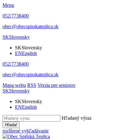
Menu
052/7738400
obec@obecspisskateplica.sk
SK
Slovensky
SK
Slovensky
EN
English
052/7738400
obec@obecspisskateplica.sk
Mapa webu
RSS
Verzia pre seniorov
SK
Slovensky
SK
Slovensky
EN
English
Hľadaný výraz
Hľadať
rozšírené vyhľadávanie