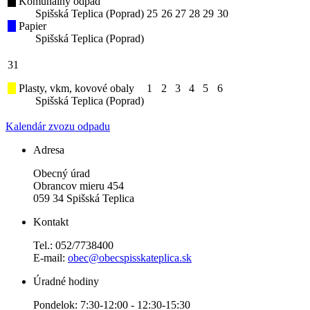
Komunálny odpad
Spišská Teplica (Poprad)
25
26
27
28
29
30
Papier
Spišská Teplica (Poprad)
31
Plasty, vkm, kovové obaly
1
2
3
4
5
6
Spišská Teplica (Poprad)
Kalendár zvozu odpadu
Adresa
Obecný úrad
Obrancov mieru 454
059 34 Spišská Teplica
Kontakt
Tel.: 052/7738400
E-mail:
obec@obecspisskateplica.sk
Úradné hodiny
Pondelok: 7:30-12:00 - 12:30-15:30