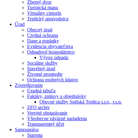
Zberný dvor
Turistická mapa
Virtuálny cintorín
Teplický spravodajca
Úrad
Obecný úrad
Civilná ochrana
Dane a poplatky
Evidencia obyvateľstva
Odpadové hospodárstvo
Vývoz odpadu
Sociálne služby
Stavebný úrad
Životné prostredie
Ochrana osobných údajov
Zverejňovanie
Úradná tabuľa
Faktúry, zmluvy a objednávky
Obecné služby Spišská Teplica s.r.o., r.s.p.
ZFO archiv
Verejné obstarávanie
Všeobecne záväzné nariadenia
Transparentný účet
Samospráva
Starosta