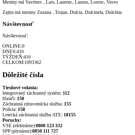
Meniny má
Vavrinec
, Lars, Laurenc, Laurus, Lorenc, Vavro
Zajtra má meniny
Zuzana
, Trojan, Dulcia, Dulcinela, Dulcínia
Návštevnosť
Návštevnosť:
ONLINE:
0
DNES:
416
TÝŽDEŇ:
416
CELKOM:
1093362
Dôležité čísla
Tiesňové volania:
Integrovaný záchranný systém:
112
Hasiči:
150
Záchranná zdravotnícka služba:
155
Polícia:
158
Letecká záchranná služba ATE:
18155
Poruchy:
VSE (elektrárne):
0800 123 332
SPP (plynárne):
0850 111 727