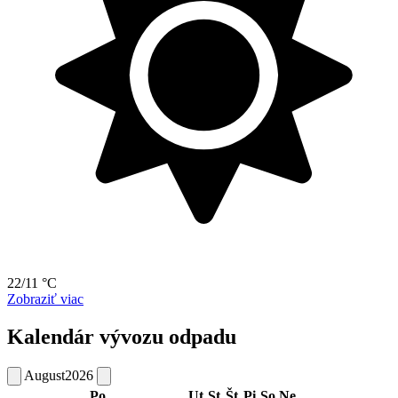
22/11 °C
Zobraziť viac
Kalendár vývozu odpadu
August
2026
Po
Ut
St
Št
Pi
So
Ne