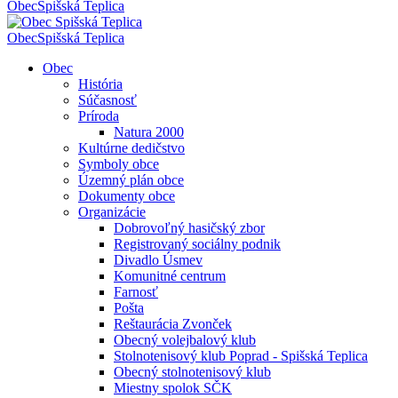
Obec
Spišská Teplica
Obec
Spišská Teplica
Obec
História
Súčasnosť
Príroda
Natura 2000
Kultúrne dedičstvo
Symboly obce
Územný plán obce
Dokumenty obce
Organizácie
Dobrovoľný hasičský zbor
Registrovaný sociálny podnik
Divadlo Úsmev
Komunitné centrum
Farnosť
Pošta
Reštaurácia Zvonček
Obecný volejbalový klub
Stolnotenisový klub Poprad - Spišská Teplica
Obecný stolnotenisový klub
Miestny spolok SČK