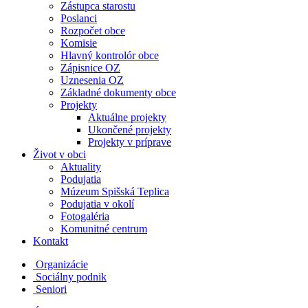
Zástupca starostu
Poslanci
Rozpočet obce
Komisie
Hlavný kontrolór obce
Zápisnice OZ
Uznesenia OZ
Základné dokumenty obce
Projekty
Aktuálne projekty
Ukončené projekty
Projekty v príprave
Život v obci
Aktuality
Podujatia
Múzeum Spišská Teplica
Podujatia v okolí
Fotogaléria
Komunitné centrum
Kontakt
Organizácie
Sociálny podnik
Seniori