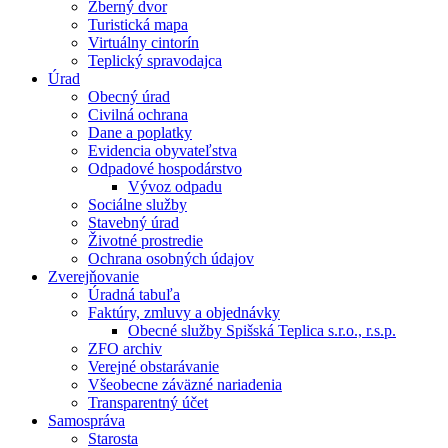
Zberný dvor
Turistická mapa
Virtuálny cintorín
Teplický spravodajca
Úrad
Obecný úrad
Civilná ochrana
Dane a poplatky
Evidencia obyvateľstva
Odpadové hospodárstvo
Vývoz odpadu
Sociálne služby
Stavebný úrad
Životné prostredie
Ochrana osobných údajov
Zverejňovanie
Úradná tabuľa
Faktúry, zmluvy a objednávky
Obecné služby Spišská Teplica s.r.o., r.s.p.
ZFO archiv
Verejné obstarávanie
Všeobecne záväzné nariadenia
Transparentný účet
Samospráva
Starosta