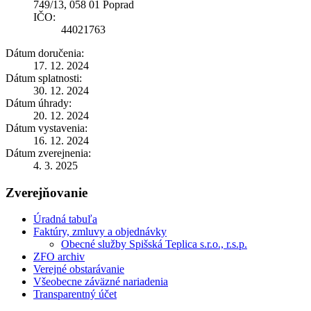
749/13, 058 01 Poprad
IČO:
44021763
Dátum doručenia:
17. 12. 2024
Dátum splatnosti:
30. 12. 2024
Dátum úhrady:
20. 12. 2024
Dátum vystavenia:
16. 12. 2024
Dátum zverejnenia:
4. 3. 2025
Zverejňovanie
Úradná tabuľa
Faktúry, zmluvy a objednávky
Obecné služby Spišská Teplica s.r.o., r.s.p.
ZFO archiv
Verejné obstarávanie
Všeobecne záväzné nariadenia
Transparentný účet