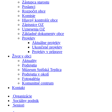
Zástupca starostu
Poslanci
Rozpočet obce
Komisie
Hlavný kontrolór obce
Zápisnice OZ
Uznesenia OZ
Základné dokumenty obce
Projekty
Aktuálne projekty
Ukončené projekty
Projekty v príprave
Život v obci
Aktuality
Podujatia
Múzeum Spišská Teplica
Podujatia v okolí
Fotogaléria
Komunitné centrum
Kontakt
Organizácie
Sociálny podnik
Seniori