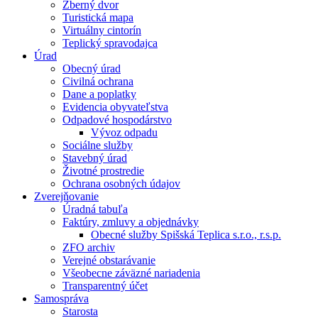
Zberný dvor
Turistická mapa
Virtuálny cintorín
Teplický spravodajca
Úrad
Obecný úrad
Civilná ochrana
Dane a poplatky
Evidencia obyvateľstva
Odpadové hospodárstvo
Vývoz odpadu
Sociálne služby
Stavebný úrad
Životné prostredie
Ochrana osobných údajov
Zverejňovanie
Úradná tabuľa
Faktúry, zmluvy a objednávky
Obecné služby Spišská Teplica s.r.o., r.s.p.
ZFO archiv
Verejné obstarávanie
Všeobecne záväzné nariadenia
Transparentný účet
Samospráva
Starosta