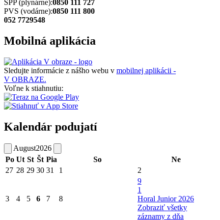
SPP (plynárne):
0850 111 727
PVS (vodárne):
0850 111 800
052 7729548
Mobilná aplikácia
Sledujte informácie z nášho webu v
mobilnej aplikácii -
V OBRAZE.
Voľne k stiahnutiu:
Kalendár podujatí
August
2026
Po
Ut
St
Št
Pia
So
Ne
27
28
29
30
31
1
2
9
1
3
4
5
6
7
8
Horal Junior 2026
Zobraziť všetky
záznamy z dňa