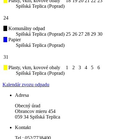
Plasty, vkm, kovové obaly
18
19
20
21
22
23
Spišská Teplica (Poprad)
24
Komunálny odpad
Spišská Teplica (Poprad)
25
26
27
28
29
30
Papier
Spišská Teplica (Poprad)
31
Plasty, vkm, kovové obaly
1
2
3
4
5
6
Spišská Teplica (Poprad)
Kalendár zvozu odpadu
Adresa
Obecný úrad
Obrancov mieru 454
059 34 Spišská Teplica
Kontakt
Tel.: 052/7738400