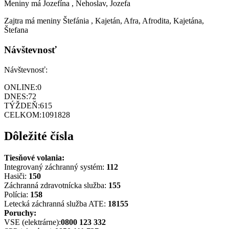
Meniny má
Jozefína
, Nehoslav, Jozefa
Zajtra má meniny
Štefánia
, Kajetán, Afra, Afrodita, Kajetána,
Štefana
Návštevnosť
Návštevnosť:
ONLINE:
0
DNES:
72
TÝŽDEŇ:
615
CELKOM:
1091828
Dôležité čísla
Tiesňové volania:
Integrovaný záchranný systém:
112
Hasiči:
150
Záchranná zdravotnícka služba:
155
Polícia:
158
Letecká záchranná služba ATE:
18155
Poruchy:
VSE (elektrárne):
0800 123 332