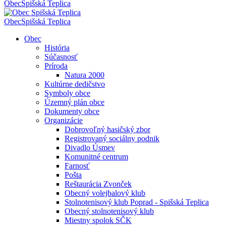
Obec
Spišská Teplica
Obec
Spišská Teplica
Obec
História
Súčasnosť
Príroda
Natura 2000
Kultúrne dedičstvo
Symboly obce
Územný plán obce
Dokumenty obce
Organizácie
Dobrovoľný hasičský zbor
Registrovaný sociálny podnik
Divadlo Úsmev
Komunitné centrum
Farnosť
Pošta
Reštaurácia Zvonček
Obecný volejbalový klub
Stolnotenisový klub Poprad - Spišská Teplica
Obecný stolnotenisový klub
Miestny spolok SČK