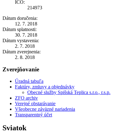
IČO:
214973
Dátum doručenia:
12. 7. 2018
Dátum splatnosti:
30. 7. 2018
Dátum vystavenia:
2. 7. 2018
Dátum zverejnenia:
2. 8. 2018
Zverejňovanie
Úradná tabuľa
Faktúry, zmluvy a objednávky
Obecné služby Spišská Teplica s.r.o., r.s.p.
ZFO archiv
Verejné obstarávanie
Všeobecne záväzné nariadenia
Transparentný účet
Sviatok