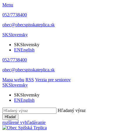
Menu
052/7738400
obec@obecspisskateplica.sk
SK
Slovensky
SK
Slovensky
EN
English
052/7738400
obec@obecspisskateplica.sk
Mapa webu
RSS
Verzia pre seniorov
SK
Slovensky
SK
Slovensky
EN
English
Hľadaný výraz
Hľadať
rozšírené vyhľadávanie