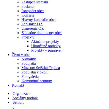
Zástupca starostu
Poslanci
Rozpočet obce
Komisie
Hlavný kontrolór obce
Zápisnice OZ
Uznesenia OZ
Základné dokumenty obce
Projekty
Aktuálne projekty
Ukončené projekty
Projekty v príprave
Život v obci
Aktuality
Podujatia
Múzeum Spišská Teplica
Podujatia v okolí
Fotogaléria
Komunitné centrum
Kontakt
Organizácie
Sociálny podnik
Seniori