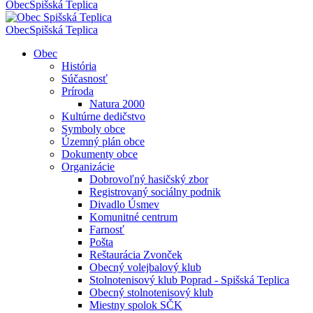
Obec
Spišská Teplica
Obec
Spišská Teplica
Obec
História
Súčasnosť
Príroda
Natura 2000
Kultúrne dedičstvo
Symboly obce
Územný plán obce
Dokumenty obce
Organizácie
Dobrovoľný hasičský zbor
Registrovaný sociálny podnik
Divadlo Úsmev
Komunitné centrum
Farnosť
Pošta
Reštaurácia Zvonček
Obecný volejbalový klub
Stolnotenisový klub Poprad - Spišská Teplica
Obecný stolnotenisový klub
Miestny spolok SČK