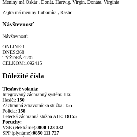
Meniny má
Oskár
, Donát, Hartvig, Virgín, Donáta, Virgínia
Zajtra má meniny
Ľubomíra
, Rastic
Návštevnosť
Návštevnosť:
ONLINE:
1
DNES:
268
TÝŽDEŇ:
1202
CELKOM:
1092415
Dôležité čísla
Tiesňové volania:
Integrovaný záchranný systém:
112
Hasiči:
150
Záchranná zdravotnícka služba:
155
Polícia:
158
Letecká záchranná služba ATE:
18155
Poruchy:
VSE (elektrárne):
0800 123 332
SPP (plynárne):
0850 111 727