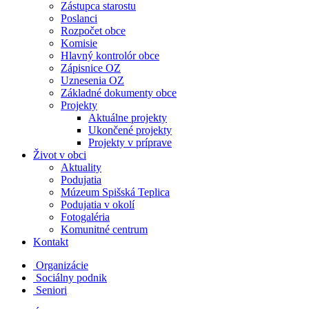
Zástupca starostu
Poslanci
Rozpočet obce
Komisie
Hlavný kontrolór obce
Zápisnice OZ
Uznesenia OZ
Základné dokumenty obce
Projekty
Aktuálne projekty
Ukončené projekty
Projekty v príprave
Život v obci
Aktuality
Podujatia
Múzeum Spišská Teplica
Podujatia v okolí
Fotogaléria
Komunitné centrum
Kontakt
Organizácie
Sociálny podnik
Seniori