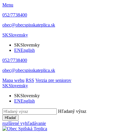
Menu
052/7738400
obec@obecspisskateplica.sk
SK
Slovensky
SK
Slovensky
EN
English
052/7738400
obec@obecspisskateplica.sk
Mapa webu
RSS
Verzia pre seniorov
SK
Slovensky
SK
Slovensky
EN
English
Hľadaný výraz
Hľadať
rozšírené vyhľadávanie