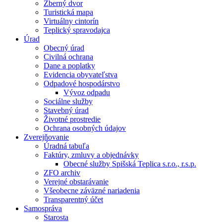
Zberný dvor
Turistická mapa
Virtuálny cintorín
Teplický spravodajca
Úrad
Obecný úrad
Civilná ochrana
Dane a poplatky
Evidencia obyvateľstva
Odpadové hospodárstvo
Vývoz odpadu
Sociálne služby
Stavebný úrad
Životné prostredie
Ochrana osobných údajov
Zverejňovanie
Úradná tabuľa
Faktúry, zmluvy a objednávky
Obecné služby Spišská Teplica s.r.o., r.s.p.
ZFO archiv
Verejné obstarávanie
Všeobecne záväzné nariadenia
Transparentný účet
Samospráva
Starosta