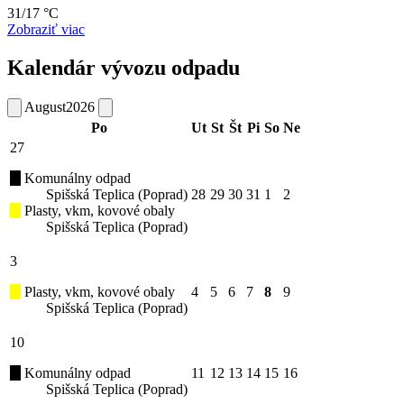
31/17 °C
Zobraziť viac
Kalendár vývozu odpadu
August
2026
Po
Ut
St
Št
Pi
So
Ne
27
Komunálny odpad
Spišská Teplica (Poprad)
28
29
30
31
1
2
Plasty, vkm, kovové obaly
Spišská Teplica (Poprad)
3
Plasty, vkm, kovové obaly
4
5
6
7
8
9
Spišská Teplica (Poprad)
10
Komunálny odpad
11
12
13
14
15
16
Spišská Teplica (Poprad)