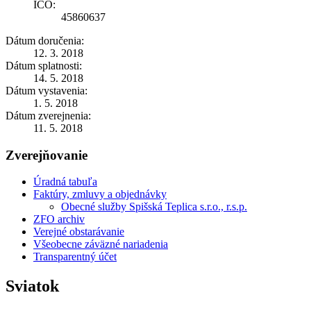
IČO:
45860637
Dátum doručenia:
12. 3. 2018
Dátum splatnosti:
14. 5. 2018
Dátum vystavenia:
1. 5. 2018
Dátum zverejnenia:
11. 5. 2018
Zverejňovanie
Úradná tabuľa
Faktúry, zmluvy a objednávky
Obecné služby Spišská Teplica s.r.o., r.s.p.
ZFO archiv
Verejné obstarávanie
Všeobecne záväzné nariadenia
Transparentný účet
Sviatok