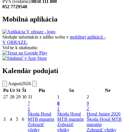
PVS (vodárne):
0850 111 800
052 7729548
Mobilná aplikácia
Sledujte informácie z nášho webu v
mobilnej aplikácii -
V OBRAZE.
Voľne k stiahnutiu:
Kalendár podujatí
August
2026
Po
Ut
St
Št
Pia
So
Ne
27
28
29
30
31
1
2
7
8
9
1
1
2
Škoda Horal
Škoda Horal
Horal Junior 2026
3
4
5
6
MTB maratón
MTB maratón
Škoda Horal MTB
Zobraziť
Zobraziť
maratón
všetky
všetky
Zobraziť všetky