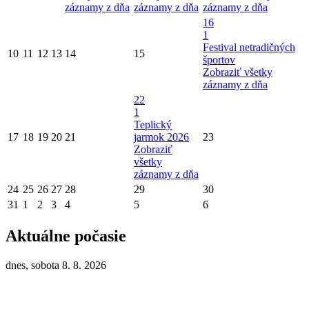
záznamy z dňa
záznamy z dňa
záznamy z dňa
16
1
Festival netradičných
10
11
12
13
14
15
športov
Zobraziť všetky
záznamy z dňa
22
1
Teplický
17
18
19
20
21
jarmok 2026
23
Zobraziť
všetky
záznamy z dňa
24
25
26
27
28
29
30
31
1
2
3
4
5
6
Aktuálne počasie
dnes, sobota 8. 8. 2026