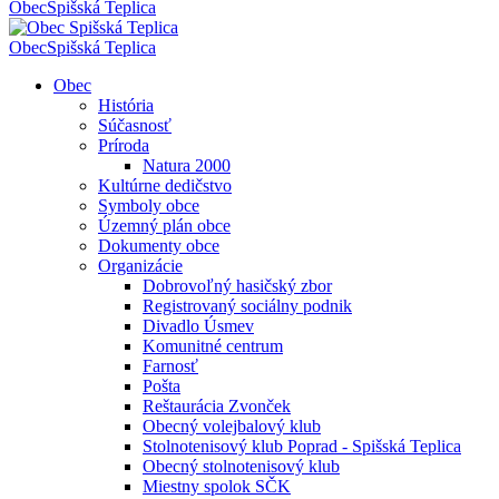
Obec
Spišská Teplica
Obec
Spišská Teplica
Obec
História
Súčasnosť
Príroda
Natura 2000
Kultúrne dedičstvo
Symboly obce
Územný plán obce
Dokumenty obce
Organizácie
Dobrovoľný hasičský zbor
Registrovaný sociálny podnik
Divadlo Úsmev
Komunitné centrum
Farnosť
Pošta
Reštaurácia Zvonček
Obecný volejbalový klub
Stolnotenisový klub Poprad - Spišská Teplica
Obecný stolnotenisový klub
Miestny spolok SČK