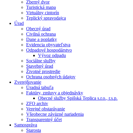
Zberný dvor
Turistická mapa
Virtuálny cintorín
Teplický spravodajca
Úrad
Obecný úrad
Civilná ochrana
Dane a poplatky
Evidencia obyvateľstva
Odpadové hospodárstvo
Vývoz odpadu
Sociálne služby
Stavebný úrad
Životné prostredie
Ochrana osobných údajov
Zverejňovanie
Úradná tabuľa
Faktúry, zmluvy a objednávky
Obecné služby Spišská Teplica s.r.o., r.s.p.
ZFO archiv
Verejné obstarávanie
Všeobecne záväzné nariadenia
Transparentný účet
Samospráva
Starosta