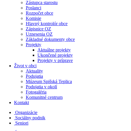
Zástupca starostu
Poslanci
Rozpočet obce
Komisie
Hlavný kontrolór obce
Zápisnice OZ
Uznesenia OZ
Základné dokumenty obce
Projekty
Aktuálne projekty
Ukončené projekty
Projekty v príprave
Život v obci
Aktuality
Podujatia
Múzeum Spišská Teplica
Podujatia v okolí
Fotogaléria
Komunitné centrum
Kontakt
Organizácie
Sociálny podnik
Seniori