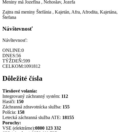
Meniny má
Jozefína
, Nehoslav, Jozefa
Zajtra má meniny
Štefánia
, Kajetán, Afra, Afrodita, Kajetána,
Štefana
Návštevnosť
Návštevnosť:
ONLINE:
0
DNES:
56
TÝŽDEŇ:
599
CELKOM:
1091812
Dôležité čísla
Tiesňové volania:
Integrovaný záchranný systém:
112
Hasiči:
150
Záchranná zdravotnícka služba:
155
Polícia:
158
Letecká záchranná služba ATE:
18155
Poruchy:
VSE (elektrárne):
0800 123 332