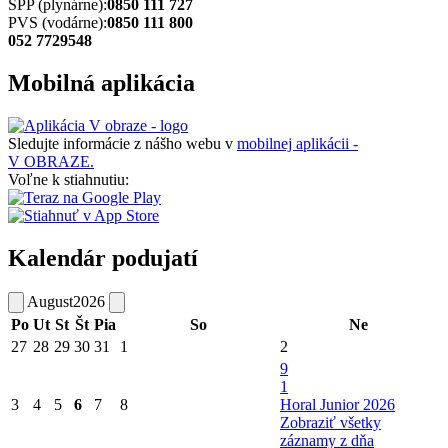
SPP (plynárne):
0850 111 727
PVS (vodárne):
0850 111 800
052 7729548
Mobilná aplikácia
Sledujte informácie z nášho webu v
mobilnej aplikácii -
V OBRAZE.
Voľne k stiahnutiu:
Kalendár podujatí
August
2026
Po
Ut
St
Št
Pia
So
Ne
27
28
29
30
31
1
2
9
1
3
4
5
6
7
8
Horal Junior 2026
Zobraziť všetky
záznamy z dňa