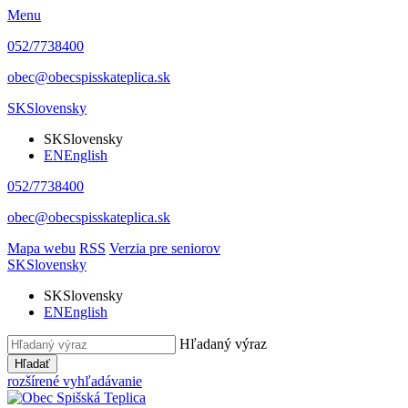
Menu
052/7738400
obec@obecspisskateplica.sk
SK
Slovensky
SK
Slovensky
EN
English
052/7738400
obec@obecspisskateplica.sk
Mapa webu
RSS
Verzia pre seniorov
SK
Slovensky
SK
Slovensky
EN
English
Hľadaný výraz
Hľadať
rozšírené vyhľadávanie