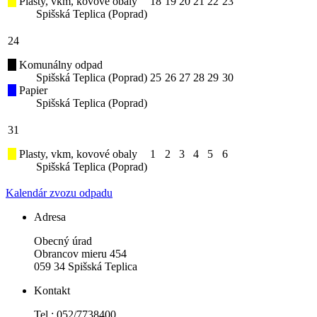
Plasty, vkm, kovové obaly
18
19
20
21
22
23
Spišská Teplica (Poprad)
24
Komunálny odpad
Spišská Teplica (Poprad)
25
26
27
28
29
30
Papier
Spišská Teplica (Poprad)
31
Plasty, vkm, kovové obaly
1
2
3
4
5
6
Spišská Teplica (Poprad)
Kalendár zvozu odpadu
Adresa
Obecný úrad
Obrancov mieru 454
059 34 Spišská Teplica
Kontakt
Tel.: 052/7738400