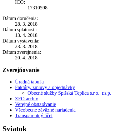
IČO:
17310598
Dátum doručenia:
28. 3. 2018
Dátum splatnosti:
13. 4. 2018
Dátum vystavenia:
23. 3. 2018
Dátum zverejnenia:
20. 4. 2018
Zverejňovanie
Úradná tabuľa
Faktúry, zmluvy a objednávky
Obecné služby Spišská Teplica s.r.o., r.s.p.
ZFO archiv
Verejné obstarávanie
Všeobecne záväzné nariadenia
Transparentný účet
Sviatok