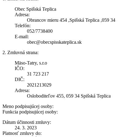
Obec Spišská Teplica
Adresa:
Obrancov mieru 454 ,Spišská Teplica ,059 34
Telefón:
052/7738400
E-mail:
obec@obecspisskateplica.sk
2. Zmluvná strana:
Mäso-Tatry, s.r.o
IČO:
31 723 217
DIČ:
2021213029
Adresa:
Osloboditeľov 455, 059 34 Spišská Teplica
Meno podpisujúcej osoby:
Funkcia podpisujúcej osoby:
Dátum účinnosti zmluvy:
24. 3. 2023
Platnosť zmluvy do: