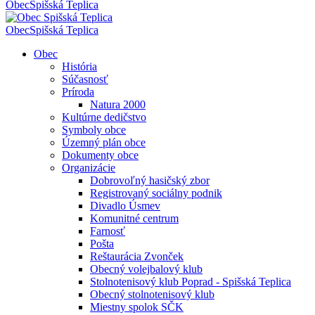
Obec
Spišská Teplica
Obec
Spišská Teplica
Obec
História
Súčasnosť
Príroda
Natura 2000
Kultúrne dedičstvo
Symboly obce
Územný plán obce
Dokumenty obce
Organizácie
Dobrovoľný hasičský zbor
Registrovaný sociálny podnik
Divadlo Úsmev
Komunitné centrum
Farnosť
Pošta
Reštaurácia Zvonček
Obecný volejbalový klub
Stolnotenisový klub Poprad - Spišská Teplica
Obecný stolnotenisový klub
Miestny spolok SČK