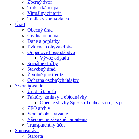
Zberný dvor
Turistická mapa
Virtuálny cintorín
Teplický spravodajca
Úrad
Obecný úrad
Civilná ochrana
Dane a poplatky
Evidencia obyvateľstva
Odpadové hospodárstvo
Vývoz odpadu
Sociálne služby
Stavebný úrad
Životné prostredie
Ochrana osobných údajov
Zverejňovanie
Úradná tabuľa
Faktúry, zmluvy a objednávky
Obecné služby Spišská Teplica s.r.o., r.s.p.
ZFO archiv
Verejné obstarávanie
Všeobecne záväzné nariadenia
Transparentný účet
Samospráva
Starosta