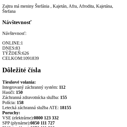
Zajtra má meniny
Štefánia
, Kajetán, Afra, Afrodita, Kajetána,
Štefana
Návštevnosť
Návštevnosť:
ONLINE:
1
DNES:
83
TÝŽDEŇ:
626
CELKOM:
1091839
Dôležité čísla
Tiesňové volania:
Integrovaný záchranný systém:
112
Hasiči:
150
Záchranná zdravotnícka služba:
155
Polícia:
158
Letecká záchranná služba ATE:
18155
Poruchy:
VSE (elektrárne):
0800 123 332
SPP (plynárne):
0850 111 727