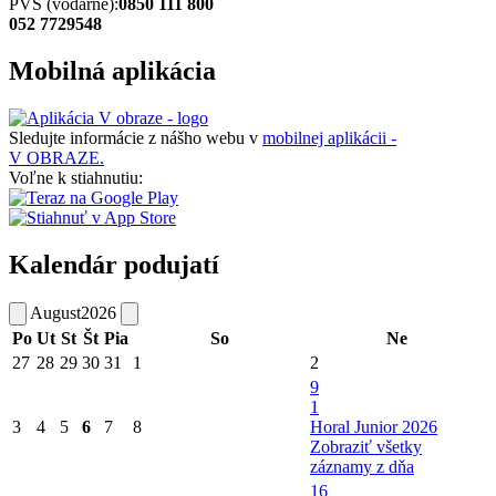
PVS (vodárne):
0850 111 800
052 7729548
Mobilná aplikácia
Sledujte informácie z nášho webu v
mobilnej aplikácii -
V OBRAZE.
Voľne k stiahnutiu:
Kalendár podujatí
August
2026
Po
Ut
St
Št
Pia
So
Ne
27
28
29
30
31
1
2
9
1
3
4
5
6
7
8
Horal Junior 2026
Zobraziť všetky
záznamy z dňa
16