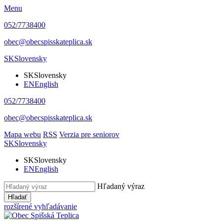
Menu
052/7738400
obec@obecspisskateplica.sk
SK
Slovensky
SK
Slovensky
EN
English
052/7738400
obec@obecspisskateplica.sk
Mapa webu
RSS
Verzia pre seniorov
SK
Slovensky
SK
Slovensky
EN
English
Hľadaný výraz
Hľadať
rozšírené vyhľadávanie