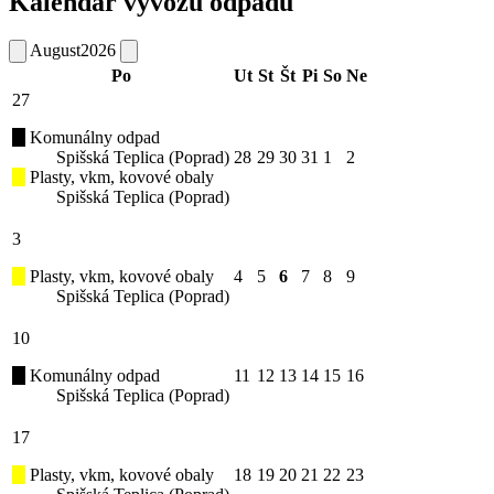
Kalendár vývozu odpadu
August
2026
Po
Ut
St
Št
Pi
So
Ne
27
Komunálny odpad
Spišská Teplica (Poprad)
28
29
30
31
1
2
Plasty, vkm, kovové obaly
Spišská Teplica (Poprad)
3
Plasty, vkm, kovové obaly
4
5
6
7
8
9
Spišská Teplica (Poprad)
10
Komunálny odpad
11
12
13
14
15
16
Spišská Teplica (Poprad)
17
Plasty, vkm, kovové obaly
18
19
20
21
22
23