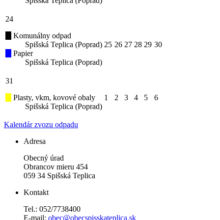
Spišská Teplica (Poprad)
24
Komunálny odpad
Spišská Teplica (Poprad)
25
26
27
28
29
30
Papier
Spišská Teplica (Poprad)
31
Plasty, vkm, kovové obaly
1
2
3
4
5
6
Spišská Teplica (Poprad)
Kalendár zvozu odpadu
Adresa
Obecný úrad
Obrancov mieru 454
059 34 Spišská Teplica
Kontakt
Tel.: 052/7738400
E-mail:
obec@obecspisskateplica.sk