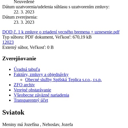
Neuvedené
Dátum uzatvorenia/udelenia súhlasu s uzatvorením zmluvy:
22. 3. 2023
Dátum zverejnenia:
23. 3. 2023
DOD č. 1 k zmluve o zriadení vecného bremena + uznesenie.pdf
Typ súboru: PDF dokument, Veľkosť: 670,19 kB
12023
Externý súbor, Veľkosť: 0 B
Zverejňovanie
Úradná tabuľa
Faktúry, zmluvy a objednávky
Obecné služby Spišská Teplica s.r.o., r.s.p.
ZFO archiv
Verejné obstarávanie
Všeobecne záväzné nariadenia
Transparentný účet
Sviatok
Meniny má
Jozefína
, Nehoslav, Jozefa