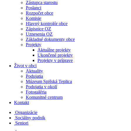
Zástupca starostu
Poslanci
Rozpočet obce
Komisie
Hlavný kontrolór obce
Zápisnice OZ
Uznesenia OZ
Základné dokumenty obce
Projekty
Aktuálne projekty
Ukončené projekty
Projekty v príprave
Život v obci
Aktuality
Podujatia
Múzeum Spišská Teplica
Podujatia v okolí
Fotogaléria
Komunitné centrum
Kontakt
Organizácie
Sociálny podnik
Seniori