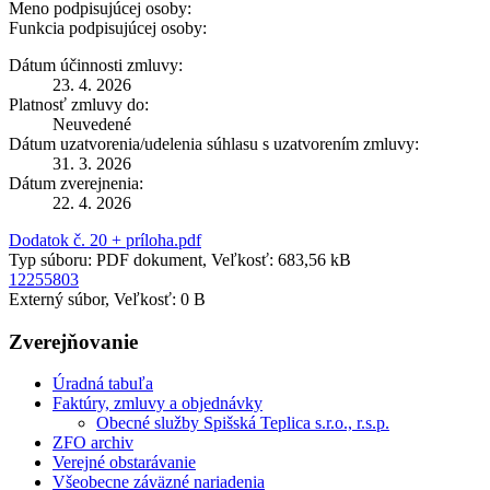
Meno podpisujúcej osoby:
Funkcia podpisujúcej osoby:
Dátum účinnosti zmluvy:
23. 4. 2026
Platnosť zmluvy do:
Neuvedené
Dátum uzatvorenia/udelenia súhlasu s uzatvorením zmluvy:
31. 3. 2026
Dátum zverejnenia:
22. 4. 2026
Dodatok č. 20 + príloha.pdf
Typ súboru: PDF dokument, Veľkosť: 683,56 kB
12255803
Externý súbor, Veľkosť: 0 B
Zverejňovanie
Úradná tabuľa
Faktúry, zmluvy a objednávky
Obecné služby Spišská Teplica s.r.o., r.s.p.
ZFO archiv
Verejné obstarávanie
Všeobecne záväzné nariadenia