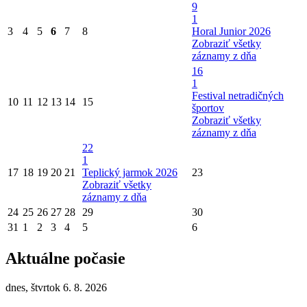
9
1
3
4
5
6
7
8
Horal Junior 2026
Zobraziť všetky
záznamy z dňa
16
1
Festival netradičných
10
11
12
13
14
15
športov
Zobraziť všetky
záznamy z dňa
22
1
17
18
19
20
21
Teplický jarmok 2026
23
Zobraziť všetky
záznamy z dňa
24
25
26
27
28
29
30
31
1
2
3
4
5
6
Aktuálne počasie
dnes, štvrtok 6. 8. 2026