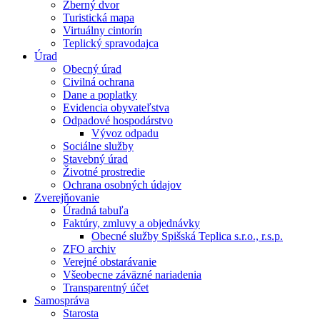
Zberný dvor
Turistická mapa
Virtuálny cintorín
Teplický spravodajca
Úrad
Obecný úrad
Civilná ochrana
Dane a poplatky
Evidencia obyvateľstva
Odpadové hospodárstvo
Vývoz odpadu
Sociálne služby
Stavebný úrad
Životné prostredie
Ochrana osobných údajov
Zverejňovanie
Úradná tabuľa
Faktúry, zmluvy a objednávky
Obecné služby Spišská Teplica s.r.o., r.s.p.
ZFO archiv
Verejné obstarávanie
Všeobecne záväzné nariadenia
Transparentný účet
Samospráva
Starosta