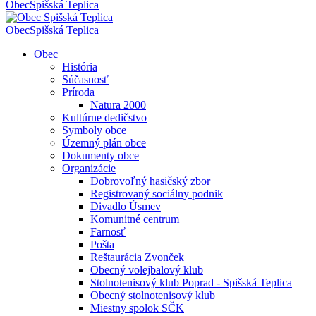
Obec
Spišská Teplica
Obec
Spišská Teplica
Obec
História
Súčasnosť
Príroda
Natura 2000
Kultúrne dedičstvo
Symboly obce
Územný plán obce
Dokumenty obce
Organizácie
Dobrovoľný hasičský zbor
Registrovaný sociálny podnik
Divadlo Úsmev
Komunitné centrum
Farnosť
Pošta
Reštaurácia Zvonček
Obecný volejbalový klub
Stolnotenisový klub Poprad - Spišská Teplica
Obecný stolnotenisový klub
Miestny spolok SČK