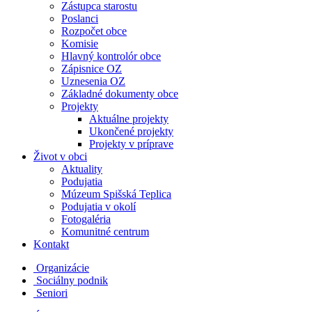
Zástupca starostu
Poslanci
Rozpočet obce
Komisie
Hlavný kontrolór obce
Zápisnice OZ
Uznesenia OZ
Základné dokumenty obce
Projekty
Aktuálne projekty
Ukončené projekty
Projekty v príprave
Život v obci
Aktuality
Podujatia
Múzeum Spišská Teplica
Podujatia v okolí
Fotogaléria
Komunitné centrum
Kontakt
Organizácie
Sociálny podnik
Seniori