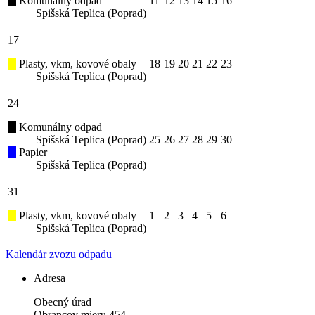
Komunálny odpad
11
12
13
14
15
16
Spišská Teplica (Poprad)
17
Plasty, vkm, kovové obaly
18
19
20
21
22
23
Spišská Teplica (Poprad)
24
Komunálny odpad
Spišská Teplica (Poprad)
25
26
27
28
29
30
Papier
Spišská Teplica (Poprad)
31
Plasty, vkm, kovové obaly
1
2
3
4
5
6
Spišská Teplica (Poprad)
Kalendár zvozu odpadu
Adresa
Obecný úrad
Obrancov mieru 454