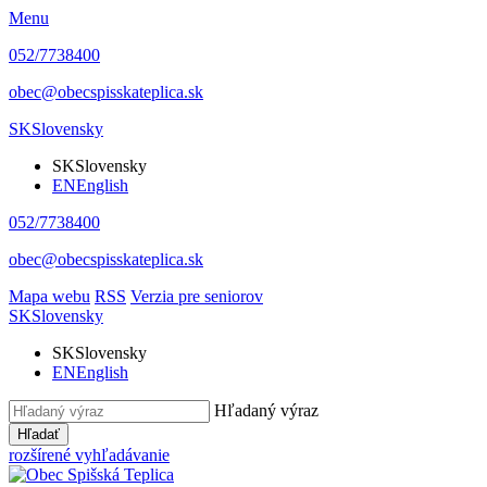
Menu
052/7738400
obec@obecspisskateplica.sk
SK
Slovensky
SK
Slovensky
EN
English
052/7738400
obec@obecspisskateplica.sk
Mapa webu
RSS
Verzia pre seniorov
SK
Slovensky
SK
Slovensky
EN
English
Hľadaný výraz
Hľadať
rozšírené vyhľadávanie