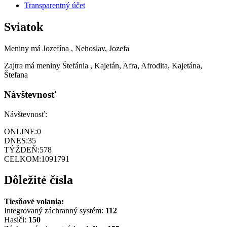
Transparentný účet
Sviatok
Meniny má
Jozefína
, Nehoslav, Jozefa
Zajtra má meniny
Štefánia
, Kajetán, Afra, Afrodita, Kajetána,
Štefana
Návštevnosť
Návštevnosť:
ONLINE:
0
DNES:
35
TÝŽDEŇ:
578
CELKOM:
1091791
Dôležité čísla
Tiesňové volania:
Integrovaný záchranný systém:
112
Hasiči:
150