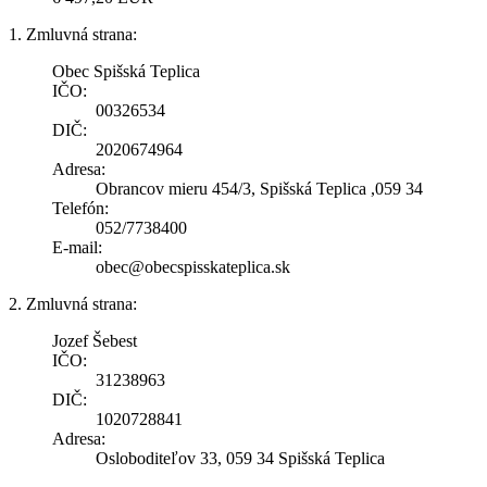
1. Zmluvná strana:
Obec Spišská Teplica
IČO:
00326534
DIČ:
2020674964
Adresa:
Obrancov mieru 454/3, Spišská Teplica ,059 34
Telefón:
052/7738400
E-mail:
obec@obecspisskateplica.sk
2. Zmluvná strana:
Jozef Šebest
IČO:
31238963
DIČ:
1020728841
Adresa:
Osloboditeľov 33, 059 34 Spišská Teplica