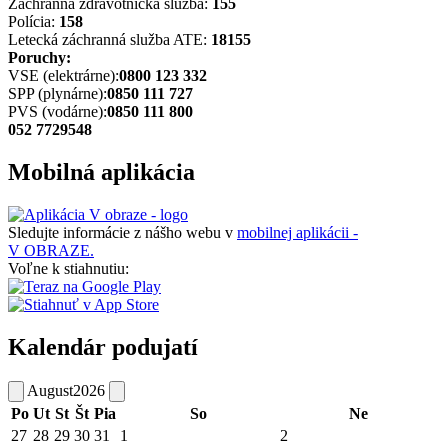
Záchranná zdravotnícka služba:
155
Polícia:
158
Letecká záchranná služba ATE:
18155
Poruchy:
VSE (elektrárne):
0800 123 332
SPP (plynárne):
0850 111 727
PVS (vodárne):
0850 111 800
052 7729548
Mobilná aplikácia
Sledujte informácie z nášho webu v
mobilnej aplikácii -
V OBRAZE.
Voľne k stiahnutiu:
Kalendár podujatí
August
2026
Po
Ut
St
Št
Pia
So
Ne
27
28
29
30
31
1
2