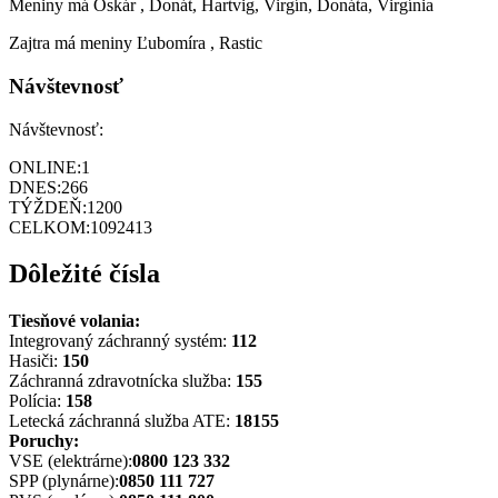
Meniny má
Oskár
, Donát, Hartvig, Virgín, Donáta, Virgínia
Zajtra má meniny
Ľubomíra
, Rastic
Návštevnosť
Návštevnosť:
ONLINE:
1
DNES:
266
TÝŽDEŇ:
1200
CELKOM:
1092413
Dôležité čísla
Tiesňové volania:
Integrovaný záchranný systém:
112
Hasiči:
150
Záchranná zdravotnícka služba:
155
Polícia:
158
Letecká záchranná služba ATE:
18155
Poruchy:
VSE (elektrárne):
0800 123 332
SPP (plynárne):
0850 111 727