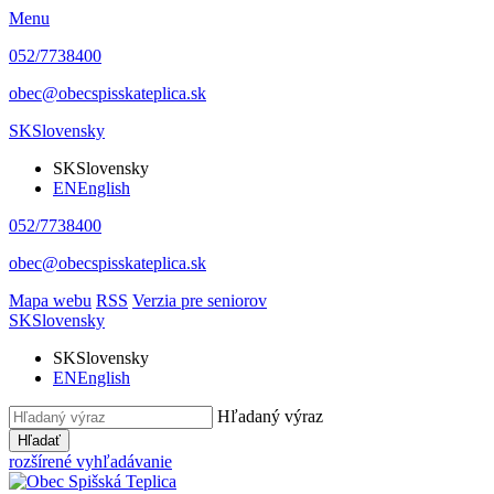
Menu
052/7738400
obec@obecspisskateplica.sk
SK
Slovensky
SK
Slovensky
EN
English
052/7738400
obec@obecspisskateplica.sk
Mapa webu
RSS
Verzia pre seniorov
SK
Slovensky
SK
Slovensky
EN
English
Hľadaný výraz
Hľadať
rozšírené vyhľadávanie