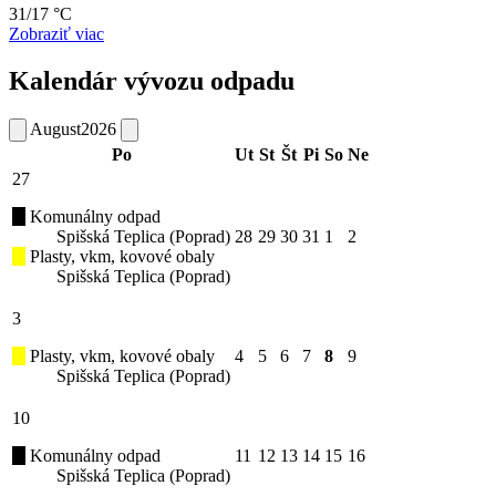
31/17 °C
Zobraziť viac
Kalendár vývozu odpadu
August
2026
Po
Ut
St
Št
Pi
So
Ne
27
Komunálny odpad
Spišská Teplica (Poprad)
28
29
30
31
1
2
Plasty, vkm, kovové obaly
Spišská Teplica (Poprad)
3
Plasty, vkm, kovové obaly
4
5
6
7
8
9
Spišská Teplica (Poprad)
10
Komunálny odpad
11
12
13
14
15
16
Spišská Teplica (Poprad)