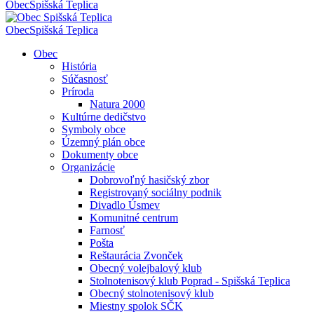
Obec
Spišská Teplica
Obec
Spišská Teplica
Obec
História
Súčasnosť
Príroda
Natura 2000
Kultúrne dedičstvo
Symboly obce
Územný plán obce
Dokumenty obce
Organizácie
Dobrovoľný hasičský zbor
Registrovaný sociálny podnik
Divadlo Úsmev
Komunitné centrum
Farnosť
Pošta
Reštaurácia Zvonček
Obecný volejbalový klub
Stolnotenisový klub Poprad - Spišská Teplica
Obecný stolnotenisový klub
Miestny spolok SČK