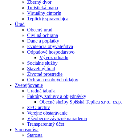
Zberný dvor
Turistická mapa
Virtuálny cintorín
Teplický spravodajca
Úrad
Obecný úrad
Civilná ochrana
Dane a poplatky
Evidencia obyvateľstva
Odpadové hospodárstvo
Vývoz odpadu
Sociálne služby
Stavebný úrad
Životné prostredie
Ochrana osobných údajov
Zverejňovanie
Úradná tabuľa
Faktúry, zmluvy a objednávky
Obecné služby Spišská Teplica s.r.o., r.s.p.
ZFO archiv
Verejné obstarávanie
Všeobecne záväzné nariadenia
Transparentný účet
Samospráva
Starosta