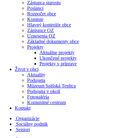
Zástupca starostu
Poslanci
Rozpočet obce
Komisie
Hlavný kontrolór obce
Zápisnice OZ
Uznesenia OZ
Základné dokumenty obce
Projekty
Aktuálne projekty
Ukončené projekty
Projekty v príprave
Život v obci
Aktuality
Podujatia
Múzeum Spišská Teplica
Podujatia v okolí
Fotogaléria
Komunitné centrum
Kontakt
Organizácie
Sociálny podnik
Seniori