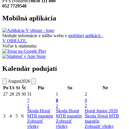
PVS (vodárne):
0850 111 800
052 7729548
Mobilná aplikácia
Sledujte informácie z nášho webu v
mobilnej aplikácii -
V OBRAZE.
Voľne k stiahnutiu:
Kalendár podujatí
August
2026
Po
Ut
St
Št
Pia
So
Ne
27
28
29
30
31
1
2
7
8
9
1
1
2
Škoda Horal
Škoda Horal
Horal Junior 2026
3
4
5
6
MTB maratón
MTB maratón
Škoda Horal MTB
Zobraziť
Zobraziť
maratón
všetky
všetky
Zobraziť všetky