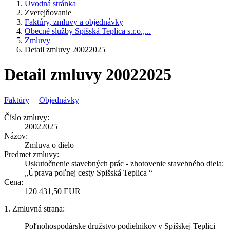
Úvodná stránka
Zverejňovanie
Faktúry, zmluvy a objednávky
Obecné služby Spišská Teplica s.r.o.,...
Zmluvy
Detail zmluvy 20022025
Detail zmluvy 20022025
Faktúry
|
Objednávky
Číslo zmluvy:
20022025
Názov:
Zmluva o dielo
Predmet zmluvy:
Uskutočnenie stavebných prác - zhotovenie stavebného diela:
„Úprava poľnej cesty Spišská Teplica “
Cena:
120 431,50 EUR
1. Zmluvná strana:
Poľnohospodárske družstvo podielnikov v Spišskej Teplici