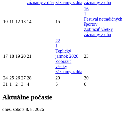
záznamy z dňa
záznamy z dňa
záznamy z dňa
16
1
Festival netradičných
10
11
12
13
14
15
športov
Zobraziť všetky
záznamy z dňa
22
1
Teplický
17
18
19
20
21
jarmok 2026
23
Zobraziť
všetky
záznamy z dňa
24
25
26
27
28
29
30
31
1
2
3
4
5
6
Aktuálne počasie
dnes, sobota 8. 8. 2026