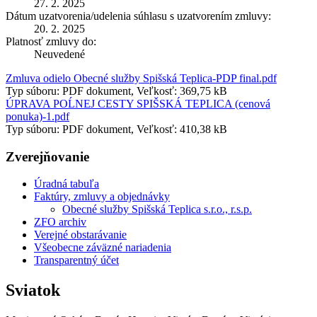
27. 2. 2025
Dátum uzatvorenia/udelenia súhlasu s uzatvorením zmluvy:
20. 2. 2025
Platnosť zmluvy do:
Neuvedené
Zmluva odielo Obecné služby Spišská Teplica-PDP final.pdf
Typ súboru: PDF dokument, Veľkosť: 369,75 kB
ÚPRAVA POĹNEJ CESTY SPIŠSKÁ TEPLICA (cenová
ponuka)-1.pdf
Typ súboru: PDF dokument, Veľkosť: 410,38 kB
Zverejňovanie
Úradná tabuľa
Faktúry, zmluvy a objednávky
Obecné služby Spišská Teplica s.r.o., r.s.p.
ZFO archiv
Verejné obstarávanie
Všeobecne záväzné nariadenia
Transparentný účet
Sviatok