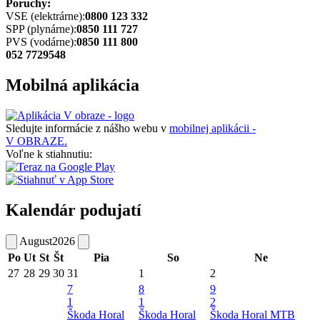
Poruchy:
VSE (elektrárne):
0800 123 332
SPP (plynárne):
0850 111 727
PVS (vodárne):
0850 111 800
052 7729548
Mobilná aplikácia
Sledujte informácie z nášho webu v
mobilnej aplikácii -
V OBRAZE.
Voľne k stiahnutiu:
Kalendár podujatí
August
2026
Po
Ut
St
Št
Pia
So
Ne
27
28
29
30
31
1
2
7
8
9
1
1
2
Škoda Horal
Škoda Horal
Škoda Horal MTB