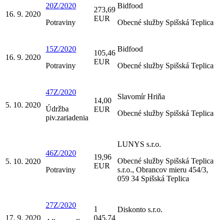
20Z/2020
Bidfood
273,69
16. 9. 2020
EUR
Potraviny
Obecné služby Spišská Teplica
15Z/2020
Bidfood
105,46
16. 9. 2020
EUR
Potraviny
Obecné služby Spišská Teplica
47Z/2020
Slavomír Hriňa
14,00
5. 10. 2020
Údržba
EUR
Obecné služby Spišská Teplica
piv.zariadenia
LUNYS s.r.o.
46Z/2020
19,96
Obecné služby Spišská Teplica
5. 10. 2020
EUR
Potraviny
s.r.o., Obrancov mieru 454/3,
059 34 Spišská Teplica
27Z/2020
1
Diskonto s.r.o.
17. 9. 2020
045,74