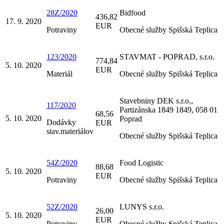
28Z/2020
Bidfood
436,82
17. 9. 2020
EUR
Potraviny
Obecné služby Spišská Teplica
123/2020
STAVMAT - POPRAD, s.r.o.
774,84
5. 10. 2020
EUR
Materiál
Obecné služby Spišská Teplica
Stavebniny DEK s.r.o.,
117/2020
Partizánska 1849 1849, 058 01
68,56
5. 10. 2020
Poprad
Dodávky
EUR
stav.materiálov
Obecné služby Spišská Teplica
54Z/2020
Food Logistic
88,68
5. 10. 2020
EUR
Potraviny
Obecné služby Spišská Teplica
52Z/2020
LUNYS s.r.o.
26,00
5. 10. 2020
EUR
Potraviny
Obecné služby Spišská Teplica