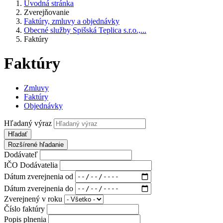
Úvodná stránka
Zverejňovanie
Faktúry, zmluvy a objednávky
Obecné služby Spišská Teplica s.r.o.,...
Faktúry
Faktúry
Zmluvy
Faktúry
Objednávky
Hľadaný výraz
Hľadať
Rozšírené hľadanie
Dodávateľ
IČO Dodávatelia
Dátum zverejnenia od
Dátum zverejnenia do
Zverejnený v roku
Číslo faktúry
Popis plnenia