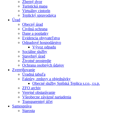
Zberný dvor
Turistická mapa
Virtuálny cintorín
Teplický spravodajca
Úrad
Obecný úrad
Civilná ochrana
Dane a poplatky
Evidencia obyvateľstva
Odpadové hospodárstvo
Vývoz odpadu
Sociálne služby
Stavebný úrad
Životné prostredie
Ochrana osobných údajov
Zverejňovanie
Úradná tabuľa
Faktúry, zmluvy a objednávky
Obecné služby Spišská Teplica s.r.o., r.s.p.
ZFO archiv
Verejné obstarávanie
Všeobecne záväzné nariadenia
Transparentný účet
Samospráva
Starosta