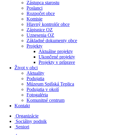
Zástupca starostu
Poslanci
Rozpočet obce
Komisie
Hlavný kontrolór obce
Zápisnice OZ
Uznesenia OZ
Základné dokumenty obce
Projekty
Aktuálne projekty
Ukončené projekty
Projekty v príprave
Život v obci
Aktuality
Podujatia
Múzeum Spišská Teplica
Podujatia v okolí
Fotogaléria
Komunitné centrum
Kontakt
Organizácie
Sociálny podnik
Seniori