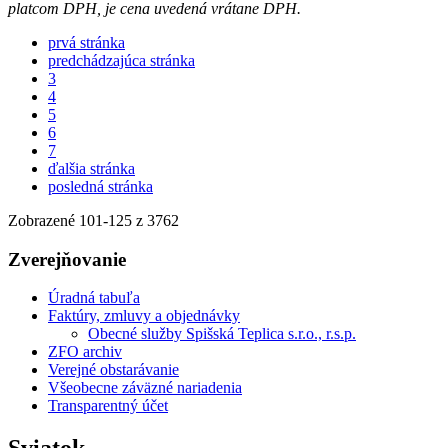
platcom DPH, je cena uvedená vrátane DPH.
prvá stránka
predchádzajúca stránka
3
4
5
6
7
ďalšia stránka
posledná stránka
Zobrazené
101
-
125
z 3762
Zverejňovanie
Úradná tabuľa
Faktúry, zmluvy a objednávky
Obecné služby Spišská Teplica s.r.o., r.s.p.
ZFO archiv
Verejné obstarávanie
Všeobecne záväzné nariadenia
Transparentný účet