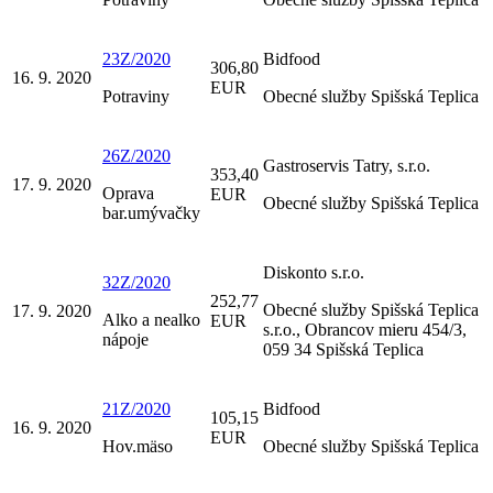
23Z/2020
Bidfood
306,80
16. 9. 2020
EUR
Potraviny
Obecné služby Spišská Teplica
26Z/2020
Gastroservis Tatry, s.r.o.
353,40
17. 9. 2020
Oprava
EUR
Obecné služby Spišská Teplica
bar.umývačky
Diskonto s.r.o.
32Z/2020
252,77
Obecné služby Spišská Teplica
17. 9. 2020
Alko a nealko
EUR
s.r.o., Obrancov mieru 454/3,
nápoje
059 34 Spišská Teplica
21Z/2020
Bidfood
105,15
16. 9. 2020
EUR
Hov.mäso
Obecné služby Spišská Teplica