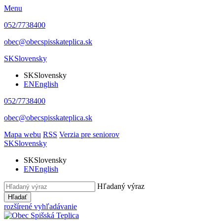
Menu
052/7738400
obec@obecspisskateplica.sk
SK
Slovensky
SK
Slovensky
EN
English
052/7738400
obec@obecspisskateplica.sk
Mapa webu
RSS
Verzia pre seniorov
SK
Slovensky
SK
Slovensky
EN
English
Hľadaný výraz
Hľadať
rozšírené vyhľadávanie