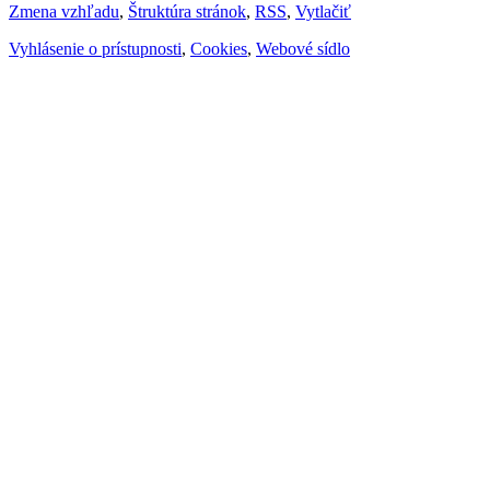
Zmena vzhľadu
,
Štruktúra stránok
,
RSS
,
Vytlačiť
Vyhlásenie o prístupnosti
,
Cookies
,
Webové sídlo