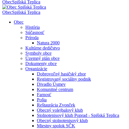
Obec
Spišská Teplica
Obec
Spišská Teplica
Obec
História
Súčasnosť
Príroda
Natura 2000
Kultúrne dedičstvo
Symboly obce
Územný plán obce
Dokumenty obce
Organizácie
Dobrovoľný hasičský zbor
Registrovaný sociálny podnik
Divadlo Úsmev
Komunitné centrum
Farnosť
Pošta
Reštaurácia Zvonček
Obecný volejbalový klub
Stolnotenisový klub Poprad - Spišská Teplica
Obecný stolnotenisový klub
Miestny spolok SČK