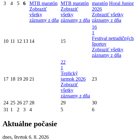
3
4
5
6
MTB maratón
MTB maratón
maratón
Horal Junior
Zobraziť
Zobraziť
2026
všetky
všetky
Zobraziť všetky
záznamy z dňa
záznamy z dňa
záznamy z dňa
16
1
Festival netradičných
10
11
12
13
14
15
športov
Zobraziť všetky
záznamy z dňa
22
1
Teplický
17
18
19
20
21
jarmok 2026
23
Zobraziť
všetky
záznamy z dňa
24
25
26
27
28
29
30
31
1
2
3
4
5
6
Aktuálne počasie
dnes, štvrtok 6. 8. 2026