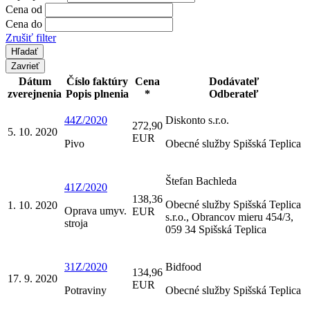
Cena od
Cena do
Zrušiť filter
Zavrieť
Dátum
Číslo faktúry
Cena
Dodávateľ
zverejnenia
Popis plnenia
*
Odberateľ
44Z/2020
Diskonto s.r.o.
272,90
5. 10. 2020
EUR
Pivo
Obecné služby Spišská Teplica
Štefan Bachleda
41Z/2020
138,36
Obecné služby Spišská Teplica
1. 10. 2020
Oprava umyv.
EUR
s.r.o., Obrancov mieru 454/3,
stroja
059 34 Spišská Teplica
31Z/2020
Bidfood
134,96
17. 9. 2020
EUR
Potraviny
Obecné služby Spišská Teplica