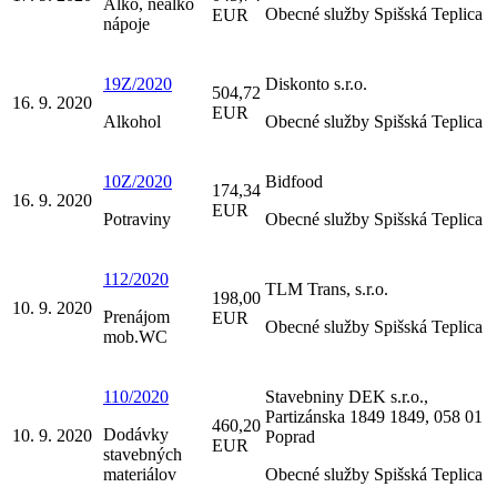
Alko, nealko
Obecné služby Spišská Teplica
EUR
nápoje
19Z/2020
Diskonto s.r.o.
504,72
16. 9. 2020
EUR
Alkohol
Obecné služby Spišská Teplica
10Z/2020
Bidfood
174,34
16. 9. 2020
EUR
Potraviny
Obecné služby Spišská Teplica
112/2020
TLM Trans, s.r.o.
198,00
10. 9. 2020
Prenájom
EUR
Obecné služby Spišská Teplica
mob.WC
110/2020
Stavebniny DEK s.r.o.,
Partizánska 1849 1849, 058 01
460,20
Dodávky
10. 9. 2020
Poprad
EUR
stavebných
materiálov
Obecné služby Spišská Teplica