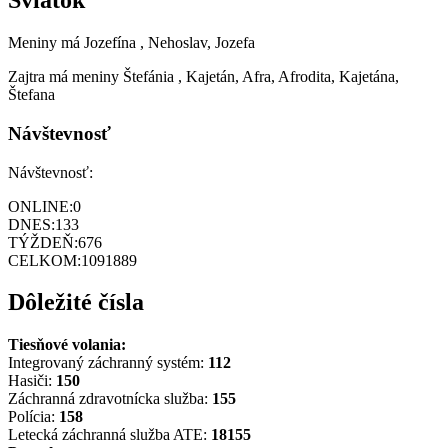
Sviatok
Meniny má
Jozefína
, Nehoslav, Jozefa
Zajtra má meniny
Štefánia
, Kajetán, Afra, Afrodita, Kajetána,
Štefana
Návštevnosť
Návštevnosť:
ONLINE:
0
DNES:
133
TÝŽDEŇ:
676
CELKOM:
1091889
Dôležité čísla
Tiesňové volania:
Integrovaný záchranný systém:
112
Hasiči:
150
Záchranná zdravotnícka služba:
155
Polícia:
158
Letecká záchranná služba ATE:
18155