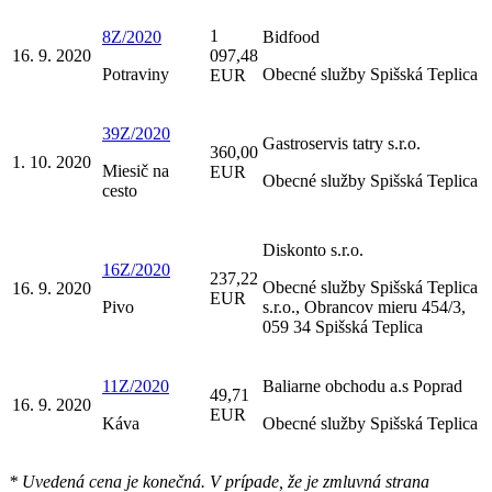
1
8Z/2020
Bidfood
16. 9. 2020
097,48
Potraviny
Obecné služby Spišská Teplica
EUR
39Z/2020
Gastroservis tatry s.r.o.
360,00
1. 10. 2020
Miesič na
EUR
Obecné služby Spišská Teplica
cesto
Diskonto s.r.o.
16Z/2020
237,22
Obecné služby Spišská Teplica
16. 9. 2020
EUR
Pivo
s.r.o., Obrancov mieru 454/3,
059 34 Spišská Teplica
11Z/2020
Baliarne obchodu a.s Poprad
49,71
16. 9. 2020
EUR
Káva
Obecné služby Spišská Teplica
* Uvedená cena je konečná. V prípade, že je zmluvná strana