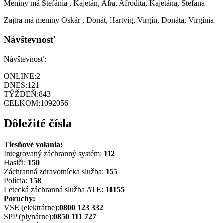
Meniny má
Štefánia
, Kajetán, Afra, Afrodita, Kajetána, Štefana
Zajtra má meniny
Oskár
, Donát, Hartvig, Virgín, Donáta, Virgínia
Návštevnosť
Návštevnosť:
ONLINE:
2
DNES:
121
TÝŽDEŇ:
843
CELKOM:
1092056
Dôležité čísla
Tiesňové volania:
Integrovaný záchranný systém:
112
Hasiči:
150
Záchranná zdravotnícka služba:
155
Polícia:
158
Letecká záchranná služba ATE:
18155
Poruchy:
VSE (elektrárne):
0800 123 332
SPP (plynárne):
0850 111 727