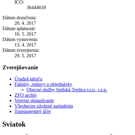
IČO:
36444618
Dátum doručenia:
20. 4. 2017
Dátum splatnosti:
16. 5. 2017
Dátum vystavenia:
13. 4. 2017
Dátum zverejnenia:
29. 5. 2017
Zverejňovanie
Úradná tabuľa
Faktúry, zmluvy a objednávky
Obecné služby Spišská Teplica s.r.o., r.s.p.
ZFO archiv
Verejné obstarávanie
Všeobecne záväzné nariadenia
Transparentný účet
Sviatok