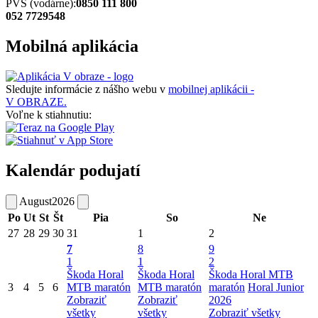
PVS (vodárne):
0850 111 800
052 7729548
Mobilná aplikácia
Sledujte informácie z nášho webu v
mobilnej aplikácii -
V OBRAZE.
Voľne k stiahnutiu:
Kalendár podujatí
August
2026
Po
Ut
St
Št
Pia
So
Ne
27
28
29
30
31
1
2
7
8
9
1
1
2
Škoda Horal
Škoda Horal
Škoda Horal MTB
3
4
5
6
MTB maratón
MTB maratón
maratón
Horal Junior
Zobraziť
Zobraziť
2026
všetky
všetky
Zobraziť všetky