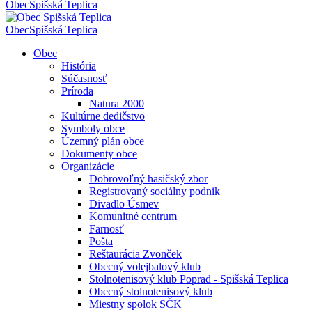
Obec
Spišská Teplica
Obec
Spišská Teplica
Obec
História
Súčasnosť
Príroda
Natura 2000
Kultúrne dedičstvo
Symboly obce
Územný plán obce
Dokumenty obce
Organizácie
Dobrovoľný hasičský zbor
Registrovaný sociálny podnik
Divadlo Úsmev
Komunitné centrum
Farnosť
Pošta
Reštaurácia Zvonček
Obecný volejbalový klub
Stolnotenisový klub Poprad - Spišská Teplica
Obecný stolnotenisový klub
Miestny spolok SČK