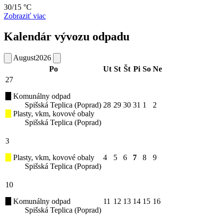
30/15 °C
Zobraziť viac
Kalendár vývozu odpadu
August
2026
Po
Ut
St
Št
Pi
So
Ne
27
Komunálny odpad
Spišská Teplica (Poprad)
28
29
30
31
1
2
Plasty, vkm, kovové obaly
Spišská Teplica (Poprad)
3
Plasty, vkm, kovové obaly
4
5
6
7
8
9
Spišská Teplica (Poprad)
10
Komunálny odpad
11
12
13
14
15
16
Spišská Teplica (Poprad)