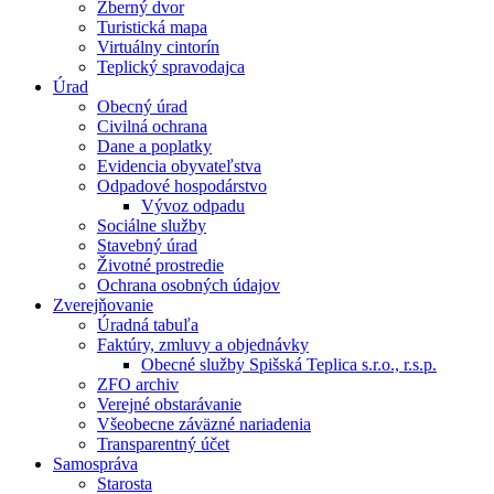
Zberný dvor
Turistická mapa
Virtuálny cintorín
Teplický spravodajca
Úrad
Obecný úrad
Civilná ochrana
Dane a poplatky
Evidencia obyvateľstva
Odpadové hospodárstvo
Vývoz odpadu
Sociálne služby
Stavebný úrad
Životné prostredie
Ochrana osobných údajov
Zverejňovanie
Úradná tabuľa
Faktúry, zmluvy a objednávky
Obecné služby Spišská Teplica s.r.o., r.s.p.
ZFO archiv
Verejné obstarávanie
Všeobecne záväzné nariadenia
Transparentný účet
Samospráva
Starosta