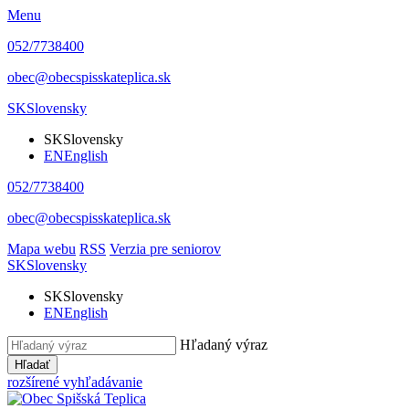
Menu
052/7738400
obec@obecspisskateplica.sk
SK
Slovensky
SK
Slovensky
EN
English
052/7738400
obec@obecspisskateplica.sk
Mapa webu
RSS
Verzia pre seniorov
SK
Slovensky
SK
Slovensky
EN
English
Hľadaný výraz
Hľadať
rozšírené vyhľadávanie