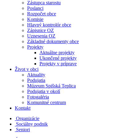
Zástupca starostu
Poslanci
Rozpočet obce
Komisie
Hlavný kontrolór obce
Zápisnice OZ
Uznesenia OZ
Základné dokumenty obce
Projekty
Aktuálne projekty
Ukončené projekty
Projekty v príprave
Život v obci
Aktuality
Podujatia
Múzeum Spišská Teplica
Podujatia v okolí
Fotogaléria
Komunitné centrum
Kontakt
Organizácie
Sociálny podnik
Seniori