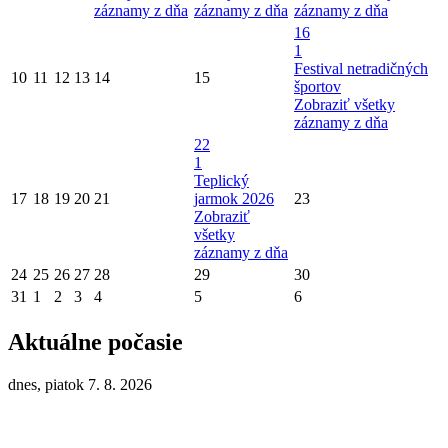
záznamy z dňa
záznamy z dňa
záznamy z dňa
16
1
Festival netradičných
10
11
12
13
14
15
športov
Zobraziť všetky
záznamy z dňa
22
1
Teplický
17
18
19
20
21
jarmok 2026
23
Zobraziť
všetky
záznamy z dňa
24
25
26
27
28
29
30
31
1
2
3
4
5
6
Aktuálne počasie
dnes, piatok 7. 8. 2026