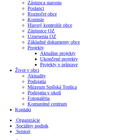
Zástupca starostu
Poslanci
Rozpočet obce
Komisie
Hlavný kontrolór obce
Zápisnice OZ
Uznesenia OZ
Základné dokumenty obce
Projekty
Aktuálne projekty
Ukončené projekty
Projekty v príprave
Život v obci
Aktuality
Podujatia
Múzeum Spišská Teplica
Podujatia v okolí
Fotogaléria
Komunitné centrum
Kontakt
Organizácie
Sociálny podnik
Seniori