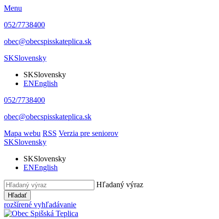
Menu
052/7738400
obec@obecspisskateplica.sk
SK
Slovensky
SK
Slovensky
EN
English
052/7738400
obec@obecspisskateplica.sk
Mapa webu
RSS
Verzia pre seniorov
SK
Slovensky
SK
Slovensky
EN
English
Hľadaný výraz
Hľadať
rozšírené vyhľadávanie