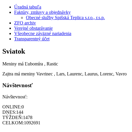
Úradná tabuľa
Faktúry, zmluvy a objednávky
Obecné služby Spišská Teplica s.r.o., r.s.p.
ZFO archiv
Verejné obstarávanie
Všeobecne záväzné nariadenia
Transparentný účet
Sviatok
Meniny má
Ľubomíra
, Rastic
Zajtra má meniny
Vavrinec
, Lars, Laurenc, Laurus, Lorenc, Vavro
Návštevnosť
Návštevnosť:
ONLINE:
0
DNES:
144
TÝŽDEŇ:
1478
CELKOM:
1092691