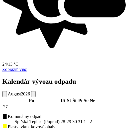
24/13 °C
Zobraziť viac
Kalendár vývozu odpadu
August
2026
Po
Ut
St
Št
Pi
So
Ne
27
Komunálny odpad
Spišská Teplica (Poprad)
28
29
30
31
1
2
Plasty, vkm, kovové obaly