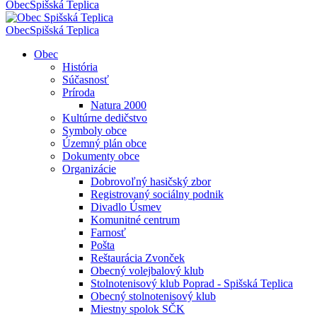
Obec
Spišská Teplica
Obec
Spišská Teplica
Obec
História
Súčasnosť
Príroda
Natura 2000
Kultúrne dedičstvo
Symboly obce
Územný plán obce
Dokumenty obce
Organizácie
Dobrovoľný hasičský zbor
Registrovaný sociálny podnik
Divadlo Úsmev
Komunitné centrum
Farnosť
Pošta
Reštaurácia Zvonček
Obecný volejbalový klub
Stolnotenisový klub Poprad - Spišská Teplica
Obecný stolnotenisový klub
Miestny spolok SČK