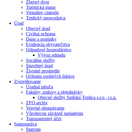
Zberný dvor
Turistická mapa
Virtuálny cintorín
Teplický spravodajca
Úrad
Obecný úrad
Civilná ochrana
Dane a poplatky
Evidencia obyvateľstva
Odpadové hospodárstvo
Vývoz odpadu
Sociálne služby
Stavebný úrad
Životné prostredie
Ochrana osobných údajov
Zverejňovanie
Úradná tabuľa
Faktúry, zmluvy a objednávky
Obecné služby Spišská Teplica s.r.o., r.s.p.
ZFO archiv
Verejné obstarávanie
Všeobecne záväzné nariadenia
Transparentný účet
Samospráva
Starosta