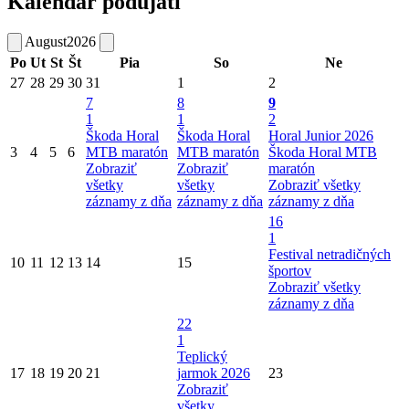
Kalendár podujatí
August
2026
Po
Ut
St
Št
Pia
So
Ne
27
28
29
30
31
1
2
7
8
9
1
1
2
Škoda Horal
Škoda Horal
Horal Junior 2026
3
4
5
6
MTB maratón
MTB maratón
Škoda Horal MTB
Zobraziť
Zobraziť
maratón
všetky
všetky
Zobraziť všetky
záznamy z dňa
záznamy z dňa
záznamy z dňa
16
1
Festival netradičných
10
11
12
13
14
15
športov
Zobraziť všetky
záznamy z dňa
22
1
Teplický
17
18
19
20
21
jarmok 2026
23
Zobraziť
všetky