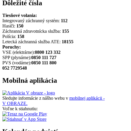
Dôležité čísla
Tiesňové volania:
Integrovaný záchranný systém:
112
Hasiči:
150
Záchranná zdravotnícka služba:
155
Polícia:
158
Letecká záchranná služba ATE:
18155
Poruchy:
VSE (elektrárne):
0800 123 332
SPP (plynárne):
0850 111 727
PVS (vodárne):
0850 111 800
052 7729548
Mobilná aplikácia
Sledujte informácie z nášho webu v
mobilnej aplikácii -
V OBRAZE.
Voľne k stiahnutiu: