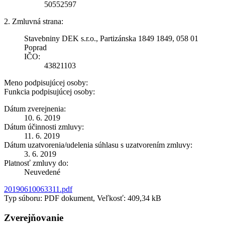
50552597
2. Zmluvná strana:
Stavebniny DEK s.r.o., Partizánska 1849 1849, 058 01
Poprad
IČO:
43821103
Meno podpisujúcej osoby:
Funkcia podpisujúcej osoby:
Dátum zverejnenia:
10. 6. 2019
Dátum účinnosti zmluvy:
11. 6. 2019
Dátum uzatvorenia/udelenia súhlasu s uzatvorením zmluvy:
3. 6. 2019
Platnosť zmluvy do:
Neuvedené
20190610063311.pdf
Typ súboru: PDF dokument, Veľkosť: 409,34 kB
Zverejňovanie