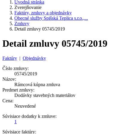
Úvodná stránka
Zverejňovanie
Faktúry, zmluvy a objednávky
Obecné služby Spišská Teplica s.r.o.,...
Zmluvy
Detail zmluvy 05745/2019
Detail zmluvy 05745/2019
Faktúry
|
Objednávky
Číslo zmluvy:
05745/2019
Názov:
Rámcová kúpna zmluva
Predmet zmluvy:
Dodávky stavebných materiálov
Cena:
Neuvedené
Súvisiace dodatky k zmluve:
1
Súvisiace faktúry: