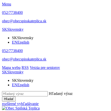
Menu
052/7738400
obec@obecspisskateplica.sk
SK
Slovensky
SK
Slovensky
EN
English
052/7738400
obec@obecspisskateplica.sk
Mapa webu
RSS
Verzia pre seniorov
SK
Slovensky
SK
Slovensky
EN
English
Hľadaný výraz
Hľadať
rozšírené vyhľadávanie