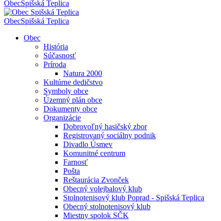
Obec
Spišská Teplica
Obec
Spišská Teplica
Obec
História
Súčasnosť
Príroda
Natura 2000
Kultúrne dedičstvo
Symboly obce
Územný plán obce
Dokumenty obce
Organizácie
Dobrovoľný hasičský zbor
Registrovaný sociálny podnik
Divadlo Úsmev
Komunitné centrum
Farnosť
Pošta
Reštaurácia Zvonček
Obecný volejbalový klub
Stolnotenisový klub Poprad - Spišská Teplica
Obecný stolnotenisový klub
Miestny spolok SČK