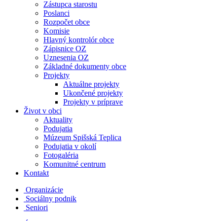
Zástupca starostu
Poslanci
Rozpočet obce
Komisie
Hlavný kontrolór obce
Zápisnice OZ
Uznesenia OZ
Základné dokumenty obce
Projekty
Aktuálne projekty
Ukončené projekty
Projekty v príprave
Život v obci
Aktuality
Podujatia
Múzeum Spišská Teplica
Podujatia v okolí
Fotogaléria
Komunitné centrum
Kontakt
Organizácie
Sociálny podnik
Seniori