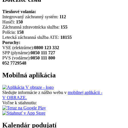
Tiesňové volania:
Integrovaný záchranný systém:
112
Hasiči:
150
Záchranná zdravotnícka služba:
155
Polícia:
158
Letecká záchranná služba ATE:
18155
Poruchy:
VSE (elektrárne):
0800 123 332
SPP (plynárne):
0850 111 727
PVS (vodárne):
0850 111 800
052 7729548
Mobilná aplikácia
Sledujte informácie z nášho webu v
mobilnej aplikácii -
V OBRAZE.
Voľne k stiahnutiu:
Kalendár podujatí