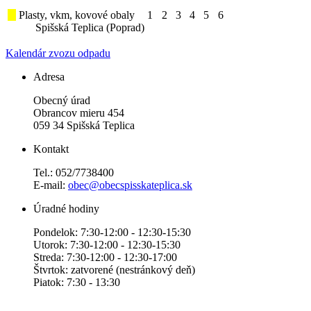
Plasty, vkm, kovové obaly
1
2
3
4
5
6
Spišská Teplica (Poprad)
Kalendár zvozu odpadu
Adresa
Obecný úrad
Obrancov mieru 454
059 34 Spišská Teplica
Kontakt
Tel.: 052/7738400
E-mail:
obec@obecspisskateplica.sk
Úradné hodiny
Pondelok: 7:30-12:00 - 12:30-15:30
Utorok: 7:30-12:00 - 12:30-15:30
Streda: 7:30-12:00 - 12:30-17:00
Štvrtok: zatvorené (nestránkový deň)
Piatok: 7:30 - 13:30