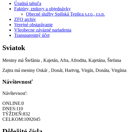
Úradná tabuľa
Faktúry, zmluvy a objednávky
Obecné služby Spišská Teplica s.r.o., r.s.p.
ZFO archiv
Verejné obstarávanie
Všeobecne záväzné nariadenia
Transparentný účet
Sviatok
Meniny má
Štefánia
, Kajetán, Afra, Afrodita, Kajetána, Štefana
Zajtra má meniny
Oskár
, Donát, Hartvig, Virgín, Donáta, Virgínia
Návštevnosť
Návštevnosť:
ONLINE:
0
DNES:
110
TÝŽDEŇ:
832
CELKOM:
1092045
Dôležité čísla