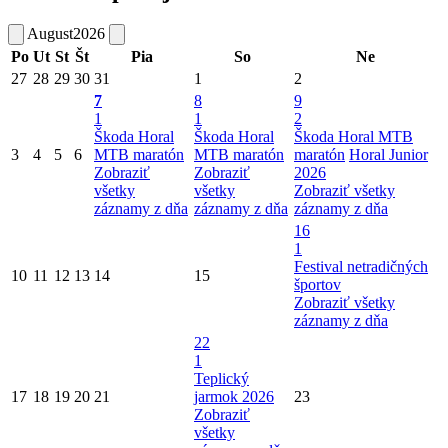
August
2026
Po
Ut
St
Št
Pia
So
Ne
27
28
29
30
31
1
2
7
8
9
1
1
2
Škoda Horal
Škoda Horal
Škoda Horal MTB
3
4
5
6
MTB maratón
MTB maratón
maratón
Horal Junior
Zobraziť
Zobraziť
2026
všetky
všetky
Zobraziť všetky
záznamy z dňa
záznamy z dňa
záznamy z dňa
16
1
Festival netradičných
10
11
12
13
14
15
športov
Zobraziť všetky
záznamy z dňa
22
1
Teplický
17
18
19
20
21
jarmok 2026
23
Zobraziť
všetky