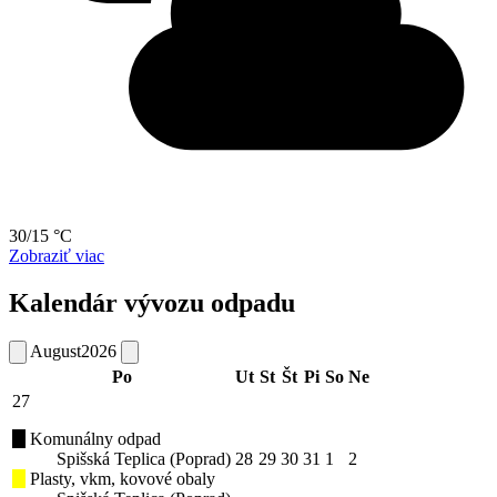
30/15 °C
Zobraziť viac
Kalendár vývozu odpadu
August
2026
Po
Ut
St
Št
Pi
So
Ne
27
Komunálny odpad
Spišská Teplica (Poprad)
28
29
30
31
1
2
Plasty, vkm, kovové obaly