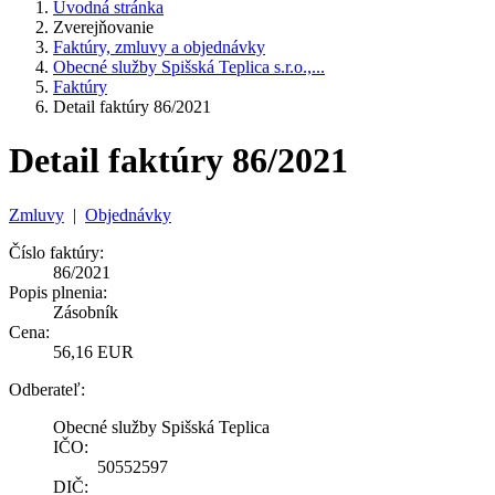
Úvodná stránka
Zverejňovanie
Faktúry, zmluvy a objednávky
Obecné služby Spišská Teplica s.r.o.,...
Faktúry
Detail faktúry 86/2021
Detail faktúry 86/2021
Zmluvy
|
Objednávky
Číslo faktúry:
86/2021
Popis plnenia:
Zásobník
Cena:
56,16 EUR
Odberateľ:
Obecné služby Spišská Teplica
IČO:
50552597
DIČ: