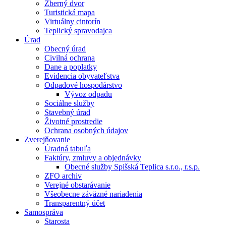
Zberný dvor
Turistická mapa
Virtuálny cintorín
Teplický spravodajca
Úrad
Obecný úrad
Civilná ochrana
Dane a poplatky
Evidencia obyvateľstva
Odpadové hospodárstvo
Vývoz odpadu
Sociálne služby
Stavebný úrad
Životné prostredie
Ochrana osobných údajov
Zverejňovanie
Úradná tabuľa
Faktúry, zmluvy a objednávky
Obecné služby Spišská Teplica s.r.o., r.s.p.
ZFO archiv
Verejné obstarávanie
Všeobecne záväzné nariadenia
Transparentný účet
Samospráva
Starosta