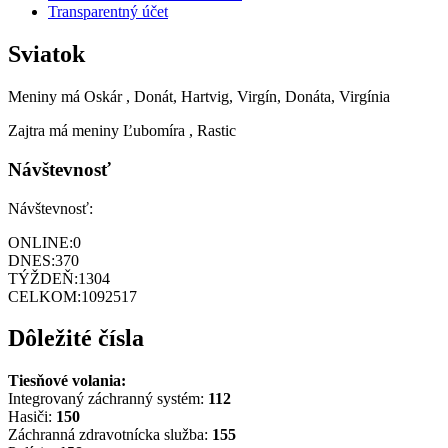
Transparentný účet
Sviatok
Meniny má
Oskár
, Donát, Hartvig, Virgín, Donáta, Virgínia
Zajtra má meniny
Ľubomíra
, Rastic
Návštevnosť
Návštevnosť:
ONLINE:
0
DNES:
370
TÝŽDEŇ:
1304
CELKOM:
1092517
Dôležité čísla
Tiesňové volania:
Integrovaný záchranný systém:
112
Hasiči:
150
Záchranná zdravotnícka služba:
155