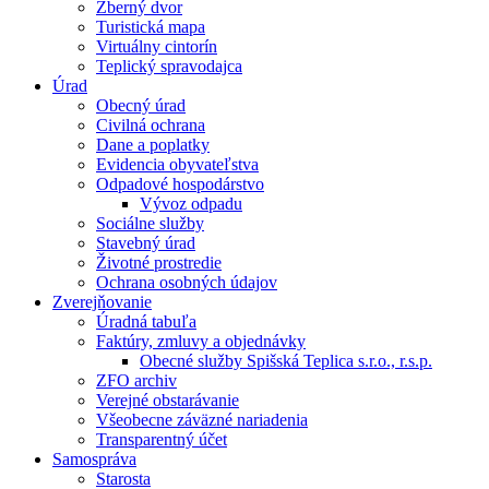
Zberný dvor
Turistická mapa
Virtuálny cintorín
Teplický spravodajca
Úrad
Obecný úrad
Civilná ochrana
Dane a poplatky
Evidencia obyvateľstva
Odpadové hospodárstvo
Vývoz odpadu
Sociálne služby
Stavebný úrad
Životné prostredie
Ochrana osobných údajov
Zverejňovanie
Úradná tabuľa
Faktúry, zmluvy a objednávky
Obecné služby Spišská Teplica s.r.o., r.s.p.
ZFO archiv
Verejné obstarávanie
Všeobecne záväzné nariadenia
Transparentný účet
Samospráva
Starosta