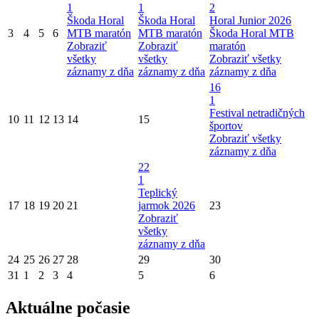
1
1
2
Škoda Horal
Škoda Horal
Horal Junior 2026
3
4
5
6
MTB maratón
MTB maratón
Škoda Horal MTB
Zobraziť
Zobraziť
maratón
všetky
všetky
Zobraziť všetky
záznamy z dňa
záznamy z dňa
záznamy z dňa
16
1
Festival netradičných
10
11
12
13
14
15
športov
Zobraziť všetky
záznamy z dňa
22
1
Teplický
17
18
19
20
21
jarmok 2026
23
Zobraziť
všetky
záznamy z dňa
24
25
26
27
28
29
30
31
1
2
3
4
5
6
Aktuálne počasie