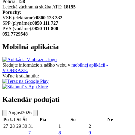
Polícia:
158
Letecká záchranná služba ATE:
18155
Poruchy:
VSE (elektrárne):
0800 123 332
SPP (plynárne):
0850 111 727
PVS (vodárne):
0850 111 800
052 7729548
Mobilná aplikácia
Sledujte informácie z nášho webu v
mobilnej aplikácii -
V OBRAZE.
Voľne k stiahnutiu:
Kalendár podujatí
August
2026
Po
Ut
St
Št
Pia
So
Ne
27
28
29
30
31
1
2
7
8
9