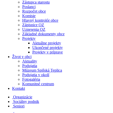
Zástupca starostu
Poslanci
Rozpočet obce
Komisie
Hlavný kontrolór obce
Zápisnice OZ
Uznesenia OZ
Základné dokumenty obce
Projekty
Aktuálne projekty
Ukončené projekty
Projekty v príprave
Život v obci
Aktuality
Podujatia
Múzeum Spišská Teplica
Podujatia v okolí
Fotogaléria
Komunitné centrum
Kontakt
Organizácie
Sociálny podnik
Seniori