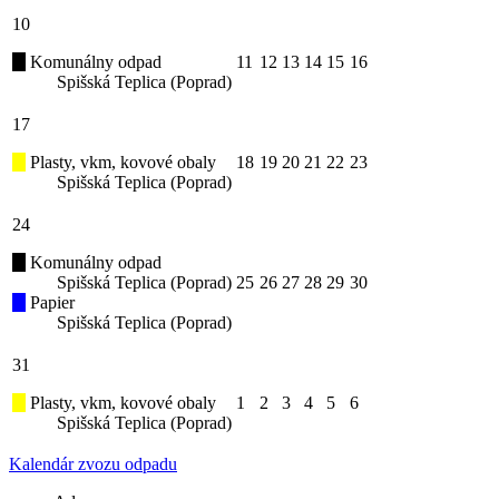
10
Komunálny odpad
11
12
13
14
15
16
Spišská Teplica (Poprad)
17
Plasty, vkm, kovové obaly
18
19
20
21
22
23
Spišská Teplica (Poprad)
24
Komunálny odpad
Spišská Teplica (Poprad)
25
26
27
28
29
30
Papier
Spišská Teplica (Poprad)
31
Plasty, vkm, kovové obaly
1
2
3
4
5
6
Spišská Teplica (Poprad)
Kalendár zvozu odpadu