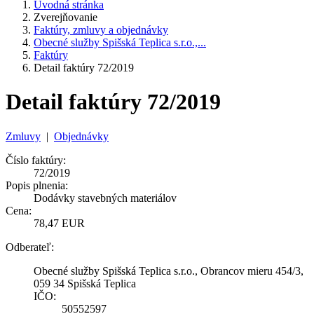
Úvodná stránka
Zverejňovanie
Faktúry, zmluvy a objednávky
Obecné služby Spišská Teplica s.r.o.,...
Faktúry
Detail faktúry 72/2019
Detail faktúry 72/2019
Zmluvy
|
Objednávky
Číslo faktúry:
72/2019
Popis plnenia:
Dodávky stavebných materiálov
Cena:
78,47 EUR
Odberateľ:
Obecné služby Spišská Teplica s.r.o., Obrancov mieru 454/3,
059 34 Spišská Teplica
IČO:
50552597