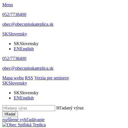
Menu
052/7738400
obec@obecspisskateplica.sk
SK
Slovensky
SK
Slovensky
EN
English
052/7738400
obec@obecspisskateplica.sk
Mapa webu
RSS
Verzia pre seniorov
SK
Slovensky
SK
Slovensky
EN
English
Hľadaný výraz
Hľadať
rozšírené vyhľadávanie