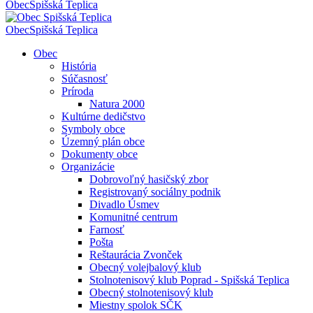
Obec
Spišská Teplica
Obec
Spišská Teplica
Obec
História
Súčasnosť
Príroda
Natura 2000
Kultúrne dedičstvo
Symboly obce
Územný plán obce
Dokumenty obce
Organizácie
Dobrovoľný hasičský zbor
Registrovaný sociálny podnik
Divadlo Úsmev
Komunitné centrum
Farnosť
Pošta
Reštaurácia Zvonček
Obecný volejbalový klub
Stolnotenisový klub Poprad - Spišská Teplica
Obecný stolnotenisový klub
Miestny spolok SČK