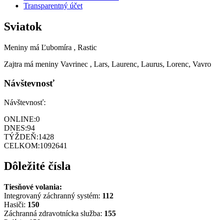
Transparentný účet
Sviatok
Meniny má
Ľubomíra
, Rastic
Zajtra má meniny
Vavrinec
, Lars, Laurenc, Laurus, Lorenc, Vavro
Návštevnosť
Návštevnosť:
ONLINE:
0
DNES:
94
TÝŽDEŇ:
1428
CELKOM:
1092641
Dôležité čísla
Tiesňové volania:
Integrovaný záchranný systém:
112
Hasiči:
150
Záchranná zdravotnícka služba:
155