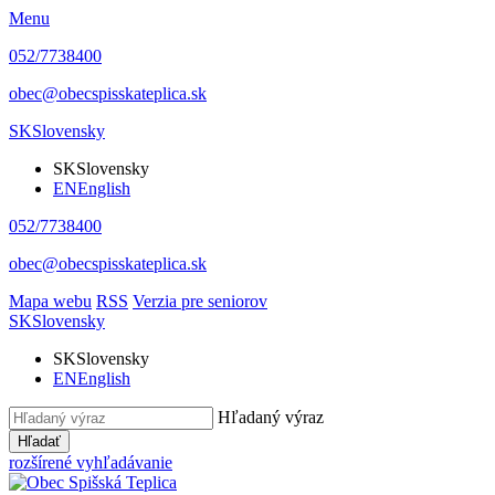
Menu
052/7738400
obec@obecspisskateplica.sk
SK
Slovensky
SK
Slovensky
EN
English
052/7738400
obec@obecspisskateplica.sk
Mapa webu
RSS
Verzia pre seniorov
SK
Slovensky
SK
Slovensky
EN
English
Hľadaný výraz
Hľadať
rozšírené vyhľadávanie