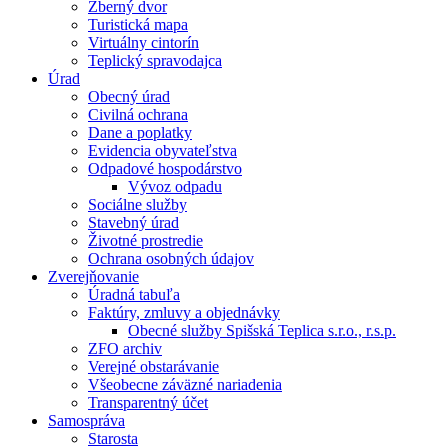
Zberný dvor
Turistická mapa
Virtuálny cintorín
Teplický spravodajca
Úrad
Obecný úrad
Civilná ochrana
Dane a poplatky
Evidencia obyvateľstva
Odpadové hospodárstvo
Vývoz odpadu
Sociálne služby
Stavebný úrad
Životné prostredie
Ochrana osobných údajov
Zverejňovanie
Úradná tabuľa
Faktúry, zmluvy a objednávky
Obecné služby Spišská Teplica s.r.o., r.s.p.
ZFO archiv
Verejné obstarávanie
Všeobecne záväzné nariadenia
Transparentný účet
Samospráva
Starosta