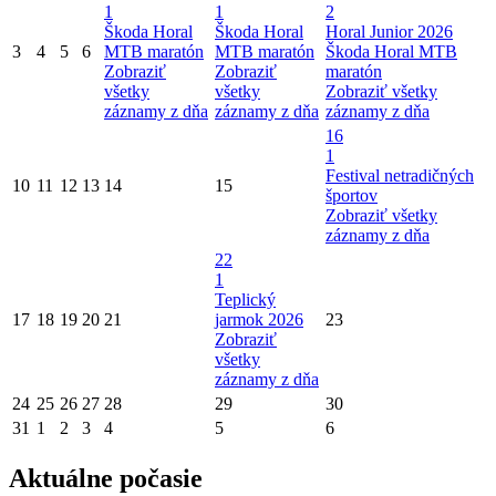
1
1
2
Škoda Horal
Škoda Horal
Horal Junior 2026
3
4
5
6
MTB maratón
MTB maratón
Škoda Horal MTB
Zobraziť
Zobraziť
maratón
všetky
všetky
Zobraziť všetky
záznamy z dňa
záznamy z dňa
záznamy z dňa
16
1
Festival netradičných
10
11
12
13
14
15
športov
Zobraziť všetky
záznamy z dňa
22
1
Teplický
17
18
19
20
21
jarmok 2026
23
Zobraziť
všetky
záznamy z dňa
24
25
26
27
28
29
30
31
1
2
3
4
5
6
Aktuálne počasie