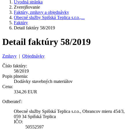
Úvodná stránka
Zverejňovanie
Faktúry, zmluvy a objednávky
Obecné služby Spišská Teplica s.r.o.,...
Faktúry
Detail faktúry 58/2019
Detail faktúry 58/2019
Zmluvy
|
Objednávky
Číslo faktúry:
58/2019
Popis plnenia:
Dodávky stavebných materiálov
Cena:
334,26 EUR
Odberateľ:
Obecné služby Spišská Teplica s.r.o., Obrancov mieru 454/3,
059 34 Spišská Teplica
IČO:
50552597