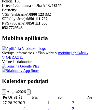
Polícia:
158
Letecká záchranná služba ATE:
18155
Poruchy:
VSE (elektrárne):
0800 123 332
SPP (plynárne):
0850 111 727
PVS (vodárne):
0850 111 800
052 7729548
Mobilná aplikácia
Sledujte informácie z nášho webu v
mobilnej aplikácii -
V OBRAZE.
Voľne k stiahnutiu:
Kalendár podujatí
August
2026
Po
Ut
St
Št
Pia
So
Ne
27
28
29
30
31
1
2
7
8
9