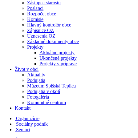
Zástupca starostu
Poslanci
Rozpočet obce
Komisie
Hlavný kontrolór obce
Zápisnice OZ
Uznesenia OZ
Základné dokumenty obce
Projekty
Aktuálne projekty
Ukončené projekty
Projekty v príprave
Život v obci
Aktuality
Podujatia
Múzeum Spišská Teplica
Podujatia v okolí
Fotogaléria
Komunitné centrum
Kontakt
Organizácie
Sociálny podnik
Seniori