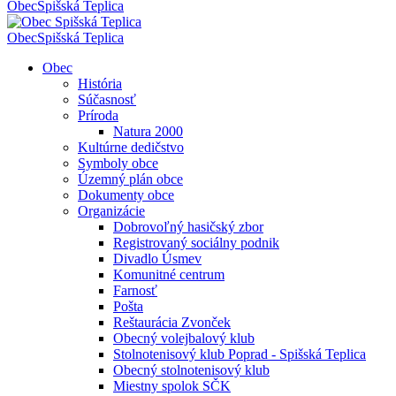
Obec
Spišská Teplica
Obec
Spišská Teplica
Obec
História
Súčasnosť
Príroda
Natura 2000
Kultúrne dedičstvo
Symboly obce
Územný plán obce
Dokumenty obce
Organizácie
Dobrovoľný hasičský zbor
Registrovaný sociálny podnik
Divadlo Úsmev
Komunitné centrum
Farnosť
Pošta
Reštaurácia Zvonček
Obecný volejbalový klub
Stolnotenisový klub Poprad - Spišská Teplica
Obecný stolnotenisový klub
Miestny spolok SČK