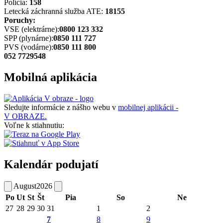
Polícia:
158
Letecká záchranná služba ATE:
18155
Poruchy:
VSE (elektrárne):
0800 123 332
SPP (plynárne):
0850 111 727
PVS (vodárne):
0850 111 800
052 7729548
Mobilná aplikácia
Sledujte informácie z nášho webu v
mobilnej aplikácii -
V OBRAZE.
Voľne k stiahnutiu:
Kalendár podujatí
August
2026
Po
Ut
St
Št
Pia
So
Ne
27
28
29
30
31
1
2
7
8
9