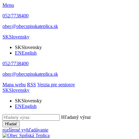
Menu
052/7738400
obec@obecspisskateplica.sk
SK
Slovensky
SK
Slovensky
EN
English
052/7738400
obec@obecspisskateplica.sk
Mapa webu
RSS
Verzia pre seniorov
SK
Slovensky
SK
Slovensky
EN
English
Hľadaný výraz
Hľadať
rozšírené vyhľadávanie