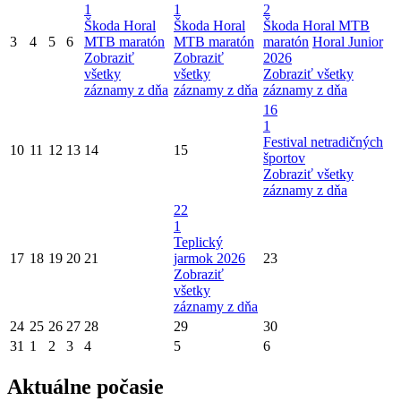
1
1
2
Škoda Horal
Škoda Horal
Škoda Horal MTB
3
4
5
6
MTB maratón
MTB maratón
maratón
Horal Junior
Zobraziť
Zobraziť
2026
všetky
všetky
Zobraziť všetky
záznamy z dňa
záznamy z dňa
záznamy z dňa
16
1
Festival netradičných
10
11
12
13
14
15
športov
Zobraziť všetky
záznamy z dňa
22
1
Teplický
17
18
19
20
21
jarmok 2026
23
Zobraziť
všetky
záznamy z dňa
24
25
26
27
28
29
30
31
1
2
3
4
5
6
Aktuálne počasie