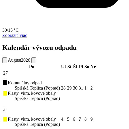
30/15 °C
Zobraziť viac
Kalendár vývozu odpadu
August
2026
Po
Ut
St
Št
Pi
So
Ne
27
Komunálny odpad
Spišská Teplica (Poprad)
28
29
30
31
1
2
Plasty, vkm, kovové obaly
Spišská Teplica (Poprad)
3
Plasty, vkm, kovové obaly
4
5
6
7
8
9
Spišská Teplica (Poprad)