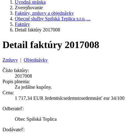
Úvodná stránka
Zverejňovanie
Faktúry, zmluvy a objednávky
Obecné služby Spišská Teplica s.r.o.,...
Faktúry
Detail faktúry 2017008
Detail faktúry 2017008
Zmluvy
|
Objednávky
Číslo faktúry:
2017008
Popis plnenia:
Za jedálne kupóny.
Cena:
1 717,34 EUR Jedentisícsedemstosedemnásť eur 34/100
Odberateľ:
Obec Spišská Teplica
Dodávateľ: