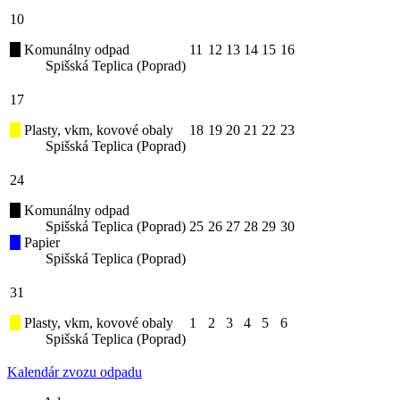
10
Komunálny odpad
11
12
13
14
15
16
Spišská Teplica (Poprad)
17
Plasty, vkm, kovové obaly
18
19
20
21
22
23
Spišská Teplica (Poprad)
24
Komunálny odpad
Spišská Teplica (Poprad)
25
26
27
28
29
30
Papier
Spišská Teplica (Poprad)
31
Plasty, vkm, kovové obaly
1
2
3
4
5
6
Spišská Teplica (Poprad)
Kalendár zvozu odpadu