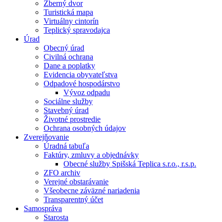
Zberný dvor
Turistická mapa
Virtuálny cintorín
Teplický spravodajca
Úrad
Obecný úrad
Civilná ochrana
Dane a poplatky
Evidencia obyvateľstva
Odpadové hospodárstvo
Vývoz odpadu
Sociálne služby
Stavebný úrad
Životné prostredie
Ochrana osobných údajov
Zverejňovanie
Úradná tabuľa
Faktúry, zmluvy a objednávky
Obecné služby Spišská Teplica s.r.o., r.s.p.
ZFO archiv
Verejné obstarávanie
Všeobecne záväzné nariadenia
Transparentný účet
Samospráva
Starosta