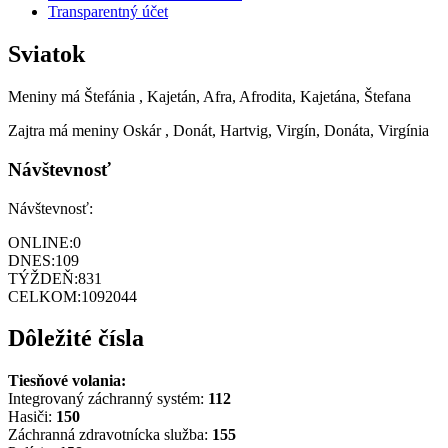
Transparentný účet
Sviatok
Meniny má
Štefánia
, Kajetán, Afra, Afrodita, Kajetána, Štefana
Zajtra má meniny
Oskár
, Donát, Hartvig, Virgín, Donáta, Virgínia
Návštevnosť
Návštevnosť:
ONLINE:
0
DNES:
109
TÝŽDEŇ:
831
CELKOM:
1092044
Dôležité čísla
Tiesňové volania:
Integrovaný záchranný systém:
112
Hasiči:
150
Záchranná zdravotnícka služba:
155