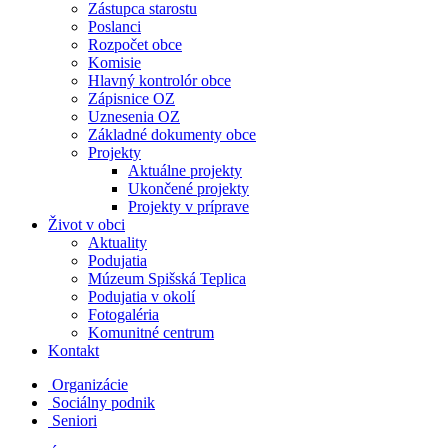
Zástupca starostu
Poslanci
Rozpočet obce
Komisie
Hlavný kontrolór obce
Zápisnice OZ
Uznesenia OZ
Základné dokumenty obce
Projekty
Aktuálne projekty
Ukončené projekty
Projekty v príprave
Život v obci
Aktuality
Podujatia
Múzeum Spišská Teplica
Podujatia v okolí
Fotogaléria
Komunitné centrum
Kontakt
Organizácie
Sociálny podnik
Seniori