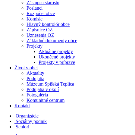
Zástupca starostu
Poslanci
Rozpočet obce
Komisie
Hlavný kontrolór obce
Zápisnice OZ
Uznesenia OZ
Základné dokumenty obce
Projekty
Aktuálne projekty
Ukončené projekty
Projekty v príprave
Život v obci
Aktuality
Podujatia
Múzeum Spišská Teplica
Podujatia v okolí
Fotogaléria
Komunitné centrum
Kontakt
Organizácie
Sociálny podnik
Seniori