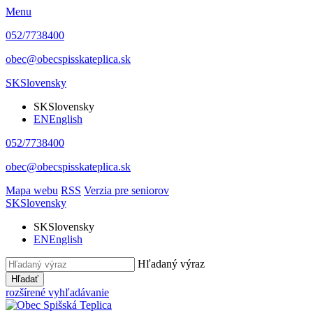
Menu
052/7738400
obec@obecspisskateplica.sk
SK
Slovensky
SK
Slovensky
EN
English
052/7738400
obec@obecspisskateplica.sk
Mapa webu
RSS
Verzia pre seniorov
SK
Slovensky
SK
Slovensky
EN
English
Hľadaný výraz
Hľadať
rozšírené vyhľadávanie