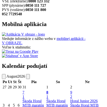
VSE (elektrárne):
0800 123 332
SPP (plynárne):
0850 111 727
PVS (vodárne):
0850 111 800
052 7729548
Mobilná aplikácia
Sledujte informácie z nášho webu v
mobilnej aplikácii -
V OBRAZE.
Voľne k stiahnutiu:
Kalendár podujatí
August
2026
Po
Ut
St
Št
Pia
So
Ne
27
28
29
30
31
1
2
7
8
9
1
1
2
Škoda Horal
Škoda Horal
Horal Junior 2026
3
4
5
6
MTB maratón
MTB maratón
Škoda Horal MTB