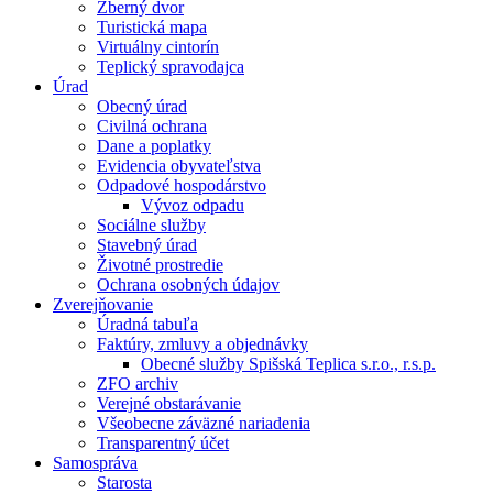
Zberný dvor
Turistická mapa
Virtuálny cintorín
Teplický spravodajca
Úrad
Obecný úrad
Civilná ochrana
Dane a poplatky
Evidencia obyvateľstva
Odpadové hospodárstvo
Vývoz odpadu
Sociálne služby
Stavebný úrad
Životné prostredie
Ochrana osobných údajov
Zverejňovanie
Úradná tabuľa
Faktúry, zmluvy a objednávky
Obecné služby Spišská Teplica s.r.o., r.s.p.
ZFO archiv
Verejné obstarávanie
Všeobecne záväzné nariadenia
Transparentný účet
Samospráva
Starosta