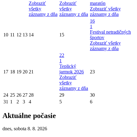
Zobraziť
Zobraziť
maratón
všetky
všetky
Zobraziť všetky
záznamy z dňa
záznamy z dňa
záznamy z dňa
16
1
Festival netradičných
10
11
12
13
14
15
športov
Zobraziť všetky
záznamy z dňa
22
1
Teplický
17
18
19
20
21
jarmok 2026
23
Zobraziť
všetky
záznamy z dňa
24
25
26
27
28
29
30
31
1
2
3
4
5
6
Aktuálne počasie
dnes, sobota 8. 8. 2026