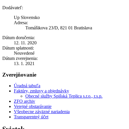
Dodávateľ:
Up Slovensko
Adresa:
Tomášikova 23/D, 821 01 Bratislava
Dátum doručenia:
12. 11. 2020
Dátum splatnosti:
Neuvedené
Dátum zverejnenia:
13. 1. 2021
Zverejňovanie
Úradná tabuľa
Faktúry, zmluvy a objednávky
Obecné služby Spišská Teplica s.r.o., r.s.p.
ZFO archiv
Verejné obstarávanie
Všeobecne záväzné nariadenia
Transparentný účet