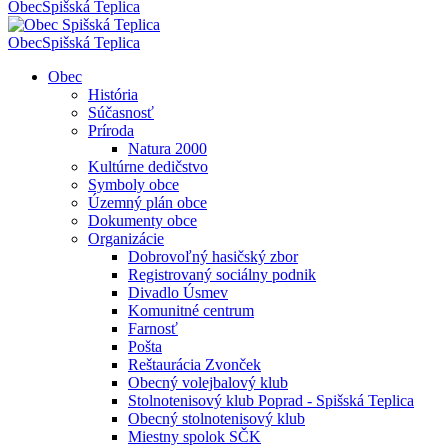
Obec
Spišská Teplica
Obec
Spišská Teplica
Obec
História
Súčasnosť
Príroda
Natura 2000
Kultúrne dedičstvo
Symboly obce
Územný plán obce
Dokumenty obce
Organizácie
Dobrovoľný hasičský zbor
Registrovaný sociálny podnik
Divadlo Úsmev
Komunitné centrum
Farnosť
Pošta
Reštaurácia Zvonček
Obecný volejbalový klub
Stolnotenisový klub Poprad - Spišská Teplica
Obecný stolnotenisový klub
Miestny spolok SČK