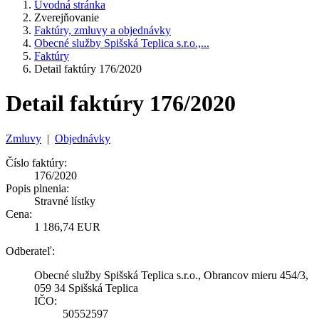
Úvodná stránka
Zverejňovanie
Faktúry, zmluvy a objednávky
Obecné služby Spišská Teplica s.r.o.,...
Faktúry
Detail faktúry 176/2020
Detail faktúry 176/2020
Zmluvy
|
Objednávky
Číslo faktúry:
176/2020
Popis plnenia:
Stravné lístky
Cena:
1 186,74 EUR
Odberateľ:
Obecné služby Spišská Teplica s.r.o., Obrancov mieru 454/3,
059 34 Spišská Teplica
IČO:
50552597