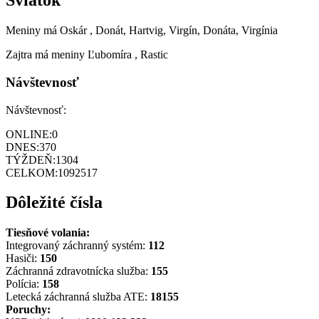
Sviatok
Meniny má
Oskár
, Donát, Hartvig, Virgín, Donáta, Virgínia
Zajtra má meniny
Ľubomíra
, Rastic
Návštevnosť
Návštevnosť:
ONLINE:
0
DNES:
370
TÝŽDEŇ:
1304
CELKOM:
1092517
Dôležité čísla
Tiesňové volania:
Integrovaný záchranný systém:
112
Hasiči:
150
Záchranná zdravotnícka služba:
155
Polícia:
158
Letecká záchranná služba ATE:
18155
Poruchy: