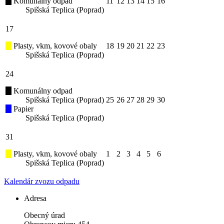
Komunálny odpad
11
12
13
14
15
16
Spišská Teplica (Poprad)
17
Plasty, vkm, kovové obaly
18
19
20
21
22
23
Spišská Teplica (Poprad)
24
Komunálny odpad
Spišská Teplica (Poprad)
25
26
27
28
29
30
Papier
Spišská Teplica (Poprad)
31
Plasty, vkm, kovové obaly
1
2
3
4
5
6
Spišská Teplica (Poprad)
Kalendár zvozu odpadu
Adresa
Obecný úrad