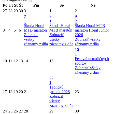
Po
Ut
St
Št
Pia
So
Ne
27
28
29
30
31
1
2
7
8
9
1
1
2
Škoda Horal
Škoda Horal
Škoda Horal MTB
3
4
5
6
MTB maratón
MTB maratón
maratón
Horal Junior
Zobraziť
Zobraziť
2026
všetky
všetky
Zobraziť všetky
záznamy z dňa
záznamy z dňa
záznamy z dňa
16
1
Festival netradičných
10
11
12
13
14
15
športov
Zobraziť všetky
záznamy z dňa
22
1
Teplický
17
18
19
20
21
jarmok 2026
23
Zobraziť
všetky
záznamy z dňa
24
25
26
27
28
29
30