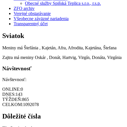
Obecné služby Spišská Teplica s.r.o., r.s.p.
ZFO archiv
Verejné obstarávanie
Všeobecne záväzné nariadenia
Transparentný účet
Sviatok
Meniny má
Štefánia
, Kajetán, Afra, Afrodita, Kajetána, Štefana
Zajtra má meniny
Oskár
, Donát, Hartvig, Virgín, Donáta, Virgínia
Návštevnosť
Návštevnosť:
ONLINE:
0
DNES:
143
TÝŽDEŇ:
865
CELKOM:
1092078
Dôležité čísla