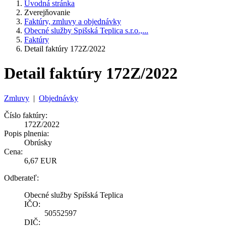
Úvodná stránka
Zverejňovanie
Faktúry, zmluvy a objednávky
Obecné služby Spišská Teplica s.r.o.,...
Faktúry
Detail faktúry 172Z/2022
Detail faktúry 172Z/2022
Zmluvy
|
Objednávky
Číslo faktúry:
172Z/2022
Popis plnenia:
Obrúsky
Cena:
6,67 EUR
Odberateľ:
Obecné služby Spišská Teplica
IČO:
50552597
DIČ: