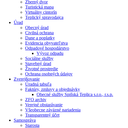
Zberný dvor
Turistická mapa
Virtuálny cintorín
Teplický spravodajca
Úrad
Obecný úrad
Civilná ochrana
Dane a poplatky
Evidencia obyvateľstva
Odpadové hospodárstvo
Vývoz odpadu
Sociálne služby
Stavebný úrad
Životné prostredie
Ochrana osobných údajov
Zverejňovanie
Úradná tabuľa
Faktúry, zmluvy a objednávky
Obecné služby Spišská Teplica s.r.o., r.s.p.
ZFO archiv
Verejné obstarávanie
Všeobecne záväzné nariadenia
Transparentný účet
Samospráva
Starosta