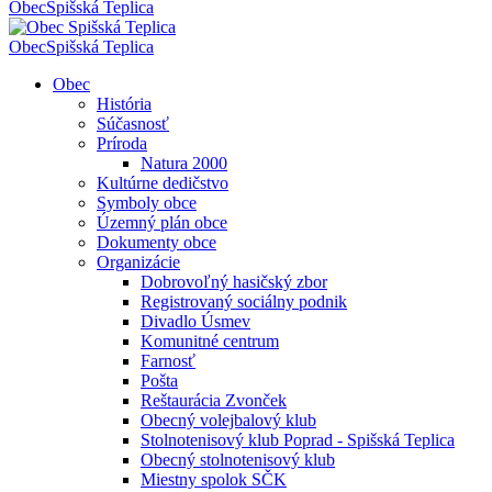
Obec
Spišská Teplica
Obec
Spišská Teplica
Obec
História
Súčasnosť
Príroda
Natura 2000
Kultúrne dedičstvo
Symboly obce
Územný plán obce
Dokumenty obce
Organizácie
Dobrovoľný hasičský zbor
Registrovaný sociálny podnik
Divadlo Úsmev
Komunitné centrum
Farnosť
Pošta
Reštaurácia Zvonček
Obecný volejbalový klub
Stolnotenisový klub Poprad - Spišská Teplica
Obecný stolnotenisový klub
Miestny spolok SČK