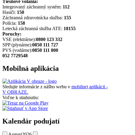
Tiesňové volania:
Integrovaný záchranný systém:
112
Hasiči:
150
Záchranná zdravotnícka služba:
155
Polícia:
158
Letecká záchranná služba ATE:
18155
Poruchy:
VSE (elektrárne):
0800 123 332
SPP (plynárne):
0850 111 727
PVS (vodárne):
0850 111 800
052 7729548
Mobilná aplikácia
Sledujte informácie z nášho webu v
mobilnej aplikácii -
V OBRAZE.
Voľne k stiahnutiu:
Kalendár podujatí
August
2026