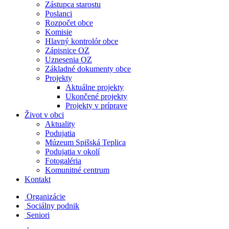
Zástupca starostu
Poslanci
Rozpočet obce
Komisie
Hlavný kontrolór obce
Zápisnice OZ
Uznesenia OZ
Základné dokumenty obce
Projekty
Aktuálne projekty
Ukončené projekty
Projekty v príprave
Život v obci
Aktuality
Podujatia
Múzeum Spišská Teplica
Podujatia v okolí
Fotogaléria
Komunitné centrum
Kontakt
Organizácie
Sociálny podnik
Seniori