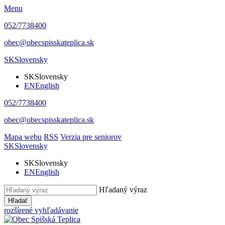
Menu
052/7738400
obec@obecspisskateplica.sk
SK
Slovensky
SK
Slovensky
EN
English
052/7738400
obec@obecspisskateplica.sk
Mapa webu
RSS
Verzia pre seniorov
SK
Slovensky
SK
Slovensky
EN
English
Hľadaný výraz
Hľadať
rozšírené vyhľadávanie