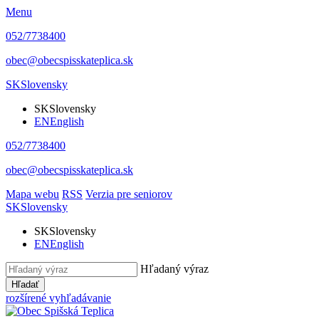
Menu
052/7738400
obec@obecspisskateplica.sk
SK
Slovensky
SK
Slovensky
EN
English
052/7738400
obec@obecspisskateplica.sk
Mapa webu
RSS
Verzia pre seniorov
SK
Slovensky
SK
Slovensky
EN
English
Hľadaný výraz
Hľadať
rozšírené vyhľadávanie