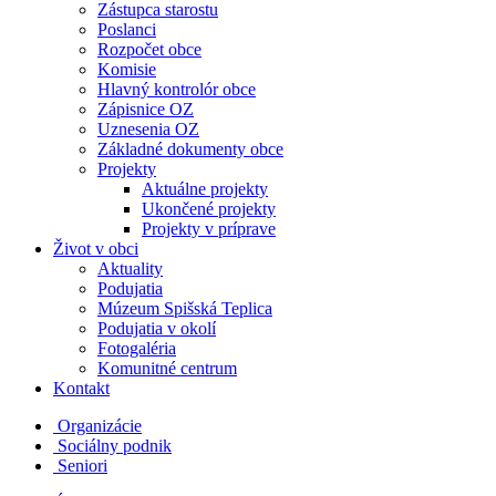
Zástupca starostu
Poslanci
Rozpočet obce
Komisie
Hlavný kontrolór obce
Zápisnice OZ
Uznesenia OZ
Základné dokumenty obce
Projekty
Aktuálne projekty
Ukončené projekty
Projekty v príprave
Život v obci
Aktuality
Podujatia
Múzeum Spišská Teplica
Podujatia v okolí
Fotogaléria
Komunitné centrum
Kontakt
Organizácie
Sociálny podnik
Seniori