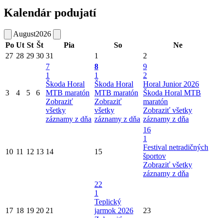
Kalendár podujatí
August
2026
Po
Ut
St
Št
Pia
So
Ne
27
28
29
30
31
1
2
7
8
9
1
1
2
Škoda Horal
Škoda Horal
Horal Junior 2026
3
4
5
6
MTB maratón
MTB maratón
Škoda Horal MTB
Zobraziť
Zobraziť
maratón
všetky
všetky
Zobraziť všetky
záznamy z dňa
záznamy z dňa
záznamy z dňa
16
1
Festival netradičných
10
11
12
13
14
15
športov
Zobraziť všetky
záznamy z dňa
22
1
Teplický
17
18
19
20
21
jarmok 2026
23