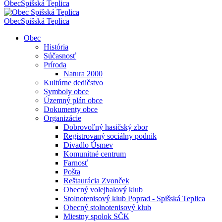
Obec
Spišská Teplica
Obec
Spišská Teplica
Obec
História
Súčasnosť
Príroda
Natura 2000
Kultúrne dedičstvo
Symboly obce
Územný plán obce
Dokumenty obce
Organizácie
Dobrovoľný hasičský zbor
Registrovaný sociálny podnik
Divadlo Úsmev
Komunitné centrum
Farnosť
Pošta
Reštaurácia Zvonček
Obecný volejbalový klub
Stolnotenisový klub Poprad - Spišská Teplica
Obecný stolnotenisový klub
Miestny spolok SČK