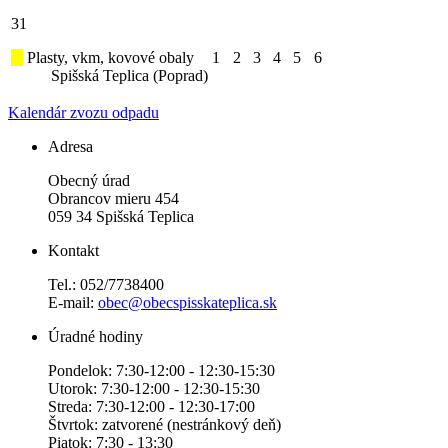
31
Plasty, vkm, kovové obaly
1
2
3
4
5
6
Spišská Teplica (Poprad)
Kalendár zvozu odpadu
Adresa
Obecný úrad
Obrancov mieru 454
059 34 Spišská Teplica
Kontakt
Tel.: 052/7738400
E-mail:
obec@obecspisskateplica.sk
Úradné hodiny
Pondelok: 7:30-12:00 - 12:30-15:30
Utorok: 7:30-12:00 - 12:30-15:30
Streda: 7:30-12:00 - 12:30-17:00
Štvrtok: zatvorené (nestránkový deň)
Piatok: 7:30 - 13:30