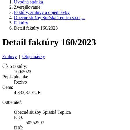
Úvodná stránka
Zverejňovanie
Faktúry, zmluvy a objednávky
Obecné služby Spišská Teplica s.r.o.,...
Faktúry
Detail faktúry 160/2023
Detail faktúry 160/2023
Zmluvy
|
Objednávky
Číslo faktúry:
160/2023
Popis plnenia:
Rezivo
Cena:
4 333,37 EUR
Odberateľ:
Obecné služby Spišská Teplica
IČO:
50552597
DIČ: