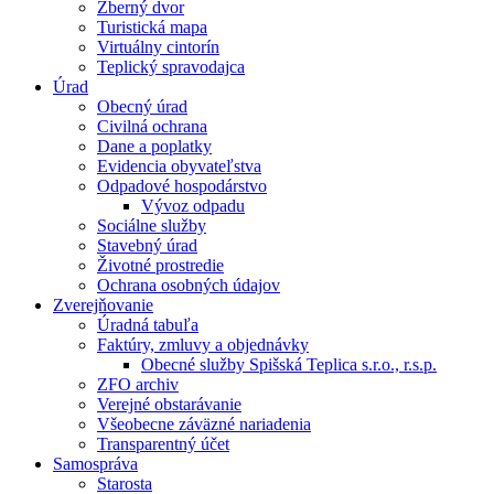
Zberný dvor
Turistická mapa
Virtuálny cintorín
Teplický spravodajca
Úrad
Obecný úrad
Civilná ochrana
Dane a poplatky
Evidencia obyvateľstva
Odpadové hospodárstvo
Vývoz odpadu
Sociálne služby
Stavebný úrad
Životné prostredie
Ochrana osobných údajov
Zverejňovanie
Úradná tabuľa
Faktúry, zmluvy a objednávky
Obecné služby Spišská Teplica s.r.o., r.s.p.
ZFO archiv
Verejné obstarávanie
Všeobecne záväzné nariadenia
Transparentný účet
Samospráva
Starosta