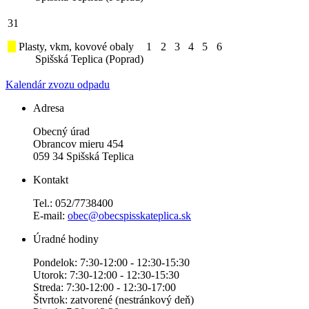
31
Plasty, vkm, kovové obaly
1
2
3
4
5
6
Spišská Teplica (Poprad)
Kalendár zvozu odpadu
Adresa
Obecný úrad
Obrancov mieru 454
059 34 Spišská Teplica
Kontakt
Tel.: 052/7738400
E-mail:
obec@obecspisskateplica.sk
Úradné hodiny
Pondelok: 7:30-12:00 - 12:30-15:30
Utorok: 7:30-12:00 - 12:30-15:30
Streda: 7:30-12:00 - 12:30-17:00
Štvrtok: zatvorené (nestránkový deň)