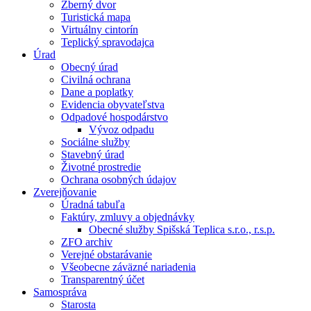
Zberný dvor
Turistická mapa
Virtuálny cintorín
Teplický spravodajca
Úrad
Obecný úrad
Civilná ochrana
Dane a poplatky
Evidencia obyvateľstva
Odpadové hospodárstvo
Vývoz odpadu
Sociálne služby
Stavebný úrad
Životné prostredie
Ochrana osobných údajov
Zverejňovanie
Úradná tabuľa
Faktúry, zmluvy a objednávky
Obecné služby Spišská Teplica s.r.o., r.s.p.
ZFO archiv
Verejné obstarávanie
Všeobecne záväzné nariadenia
Transparentný účet
Samospráva
Starosta