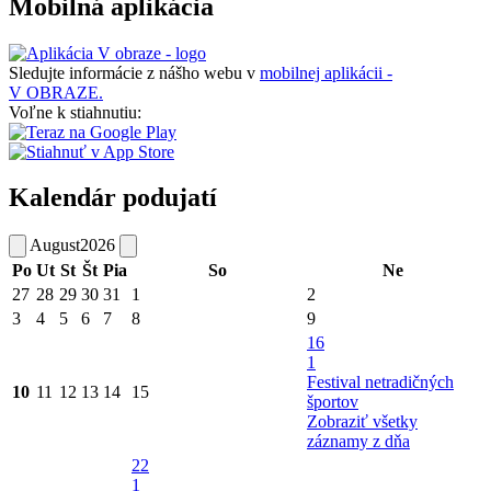
Mobilná aplikácia
Sledujte informácie z nášho webu v
mobilnej aplikácii -
V OBRAZE.
Voľne k stiahnutiu:
Kalendár podujatí
August
2026
Po
Ut
St
Št
Pia
So
Ne
27
28
29
30
31
1
2
3
4
5
6
7
8
9
16
1
Festival netradičných
10
11
12
13
14
15
športov
Zobraziť všetky
záznamy z dňa
22
1