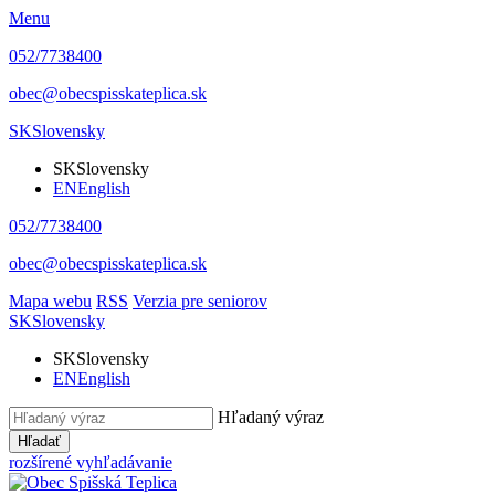
Menu
052/7738400
obec@obecspisskateplica.sk
SK
Slovensky
SK
Slovensky
EN
English
052/7738400
obec@obecspisskateplica.sk
Mapa webu
RSS
Verzia pre seniorov
SK
Slovensky
SK
Slovensky
EN
English
Hľadaný výraz
Hľadať
rozšírené vyhľadávanie