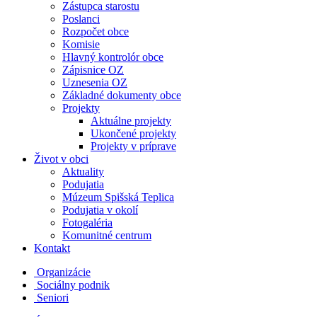
Zástupca starostu
Poslanci
Rozpočet obce
Komisie
Hlavný kontrolór obce
Zápisnice OZ
Uznesenia OZ
Základné dokumenty obce
Projekty
Aktuálne projekty
Ukončené projekty
Projekty v príprave
Život v obci
Aktuality
Podujatia
Múzeum Spišská Teplica
Podujatia v okolí
Fotogaléria
Komunitné centrum
Kontakt
Organizácie
Sociálny podnik
Seniori