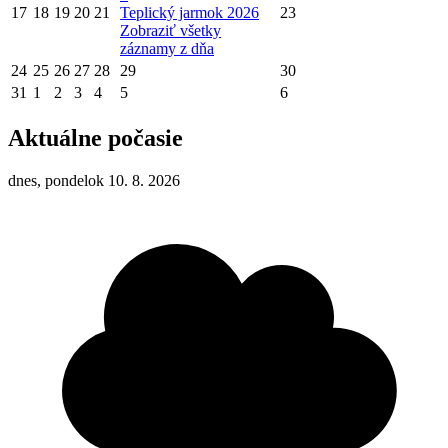
17
18
19
20
21
Teplický jarmok 2026
23
Zobraziť všetky
záznamy z dňa
24
25
26
27
28
29
30
31
1
2
3
4
5
6
Aktuálne počasie
dnes, pondelok 10. 8. 2026