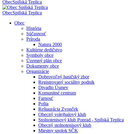
Obec
Spišská Teplica
Obec
Spišská Teplica
Obec
História
Súčasnosť
Príroda
Natura 2000
Kultúrne dedičstvo
Symboly obce
Územný plán obce
Dokumenty obce
Organizácie
Dobrovoľný hasičský zbor
Registrovaný sociálny podnik
Divadlo Úsmev
Komunitné centrum
Farnosť
Pošta
Reštaurácia Zvonček
Obecný volejbalový klub
Stolnotenisový klub Poprad - Spišská Teplica
Obecný stolnotenisový klub
Miestny spolok SČK