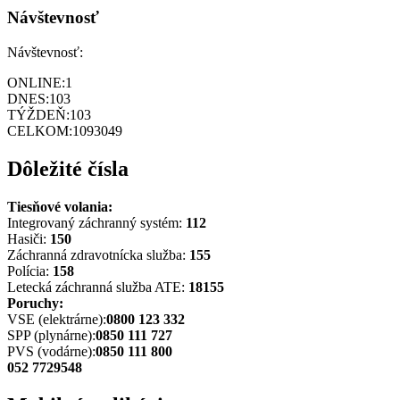
Návštevnosť
Návštevnosť:
ONLINE:
1
DNES:
103
TÝŽDEŇ:
103
CELKOM:
1093049
Dôležité čísla
Tiesňové volania:
Integrovaný záchranný systém:
112
Hasiči:
150
Záchranná zdravotnícka služba:
155
Polícia:
158
Letecká záchranná služba ATE:
18155
Poruchy:
VSE (elektrárne):
0800 123 332
SPP (plynárne):
0850 111 727
PVS (vodárne):
0850 111 800
052 7729548