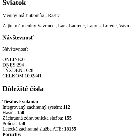
Sviatok
Meniny má
Ľubomíra
, Rastic
Zajtra má meniny
Vavrinec
, Lars, Laurenc, Laurus, Lorenc, Vavro
Návštevnosť
Návštevnosť:
ONLINE:
0
DNES:
294
TÝŽDEŇ:
1628
CELKOM:
1092841
Dôležité čísla
Tiesňové volania:
Integrovaný záchranný systém:
112
Hasiči:
150
Záchranná zdravotnícka služba:
155
Polícia:
158
Letecká záchranná služba ATE:
18155
Poruchy: