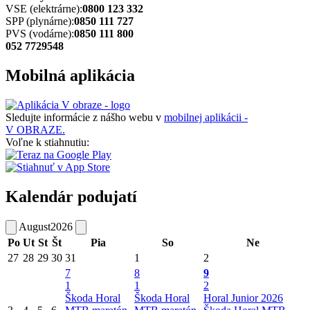
VSE (elektrárne):
0800 123 332
SPP (plynárne):
0850 111 727
PVS (vodárne):
0850 111 800
052 7729548
Mobilná aplikácia
Sledujte informácie z nášho webu v
mobilnej aplikácii -
V OBRAZE.
Voľne k stiahnutiu:
Kalendár podujatí
August
2026
Po
Ut
St
Št
Pia
So
Ne
27
28
29
30
31
1
2
7
8
9
1
1
2
Škoda Horal
Škoda Horal
Horal Junior 2026