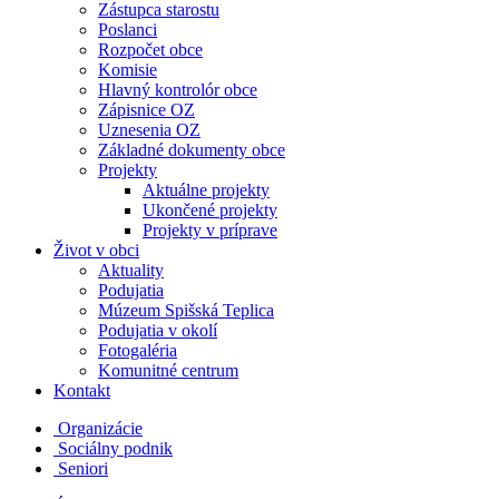
Zástupca starostu
Poslanci
Rozpočet obce
Komisie
Hlavný kontrolór obce
Zápisnice OZ
Uznesenia OZ
Základné dokumenty obce
Projekty
Aktuálne projekty
Ukončené projekty
Projekty v príprave
Život v obci
Aktuality
Podujatia
Múzeum Spišská Teplica
Podujatia v okolí
Fotogaléria
Komunitné centrum
Kontakt
Organizácie
Sociálny podnik
Seniori