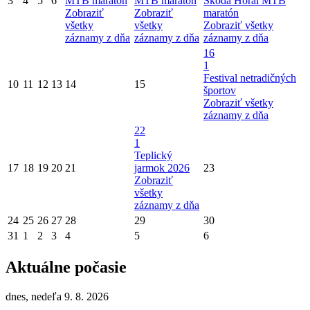
3
4
5
6
MTB maratón
MTB maratón
Škoda Horal MTB
Zobraziť
Zobraziť
maratón
všetky
všetky
Zobraziť všetky
záznamy z dňa
záznamy z dňa
záznamy z dňa
16
1
Festival netradičných
10
11
12
13
14
15
športov
Zobraziť všetky
záznamy z dňa
22
1
Teplický
17
18
19
20
21
jarmok 2026
23
Zobraziť
všetky
záznamy z dňa
24
25
26
27
28
29
30
31
1
2
3
4
5
6
Aktuálne počasie
dnes, nedeľa 9. 8. 2026