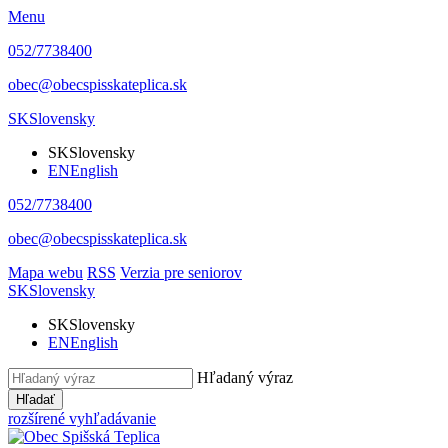
Menu
052/7738400
obec@obecspisskateplica.sk
SK
Slovensky
SK
Slovensky
EN
English
052/7738400
obec@obecspisskateplica.sk
Mapa webu
RSS
Verzia pre seniorov
SK
Slovensky
SK
Slovensky
EN
English
Hľadaný výraz
Hľadať
rozšírené vyhľadávanie