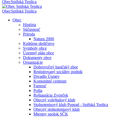
Obec
Spišská Teplica
Obec
Spišská Teplica
Obec
História
Súčasnosť
Príroda
Natura 2000
Kultúrne dedičstvo
Symboly obce
Územný plán obce
Dokumenty obce
Organizácie
Dobrovoľný hasičský zbor
Registrovaný sociálny podnik
Divadlo Úsmev
Komunitné centrum
Farnosť
Pošta
Reštaurácia Zvonček
Obecný volejbalový klub
Stolnotenisový klub Poprad - Spišská Teplica
Obecný stolnotenisový klub
Miestny spolok SČK