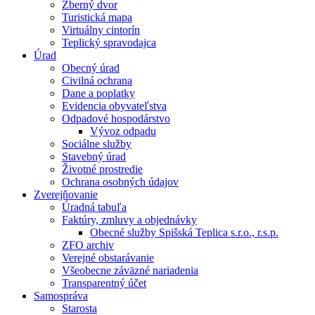
Zberný dvor
Turistická mapa
Virtuálny cintorín
Teplický spravodajca
Úrad
Obecný úrad
Civilná ochrana
Dane a poplatky
Evidencia obyvateľstva
Odpadové hospodárstvo
Vývoz odpadu
Sociálne služby
Stavebný úrad
Životné prostredie
Ochrana osobných údajov
Zverejňovanie
Úradná tabuľa
Faktúry, zmluvy a objednávky
Obecné služby Spišská Teplica s.r.o., r.s.p.
ZFO archiv
Verejné obstarávanie
Všeobecne záväzné nariadenia
Transparentný účet
Samospráva
Starosta