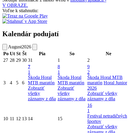
V OBRAZE.
Voľne k stiahnutiu:
Kalendár podujatí
August
2026
Po
Ut
St
Št
Pia
So
Ne
27
28
29
30
31
1
2
7
8
9
1
1
2
Škoda Horal
Škoda Horal
Škoda Horal MTB
3
4
5
6
MTB maratón
MTB maratón
maratón
Horal Junior
Zobraziť
Zobraziť
2026
všetky
všetky
Zobraziť všetky
záznamy z dňa
záznamy z dňa
záznamy z dňa
16
1
Festival netradičných
10
11
12
13
14
15
športov
Zobraziť všetky
záznamy z dňa