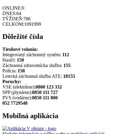
ONLINE:
0
DNES:
64
TÝŽDEŇ:
786
CELKOM:
1091999
Dôležité čísla
Tiesňové volania:
Integrovaný záchranný systém:
112
Hasiči:
150
Záchranná zdravotnícka služba:
155
Polícia:
158
Letecká záchranná služba ATE:
18155
Poruchy:
VSE (elektrárne):
0800 123 332
SPP (plynárne):
0850 111 727
PVS (vodárne):
0850 111 800
052 7729548
Mobilná aplikácia
Sledujte informácie z nášho webu v
mobilnej aplikácii -