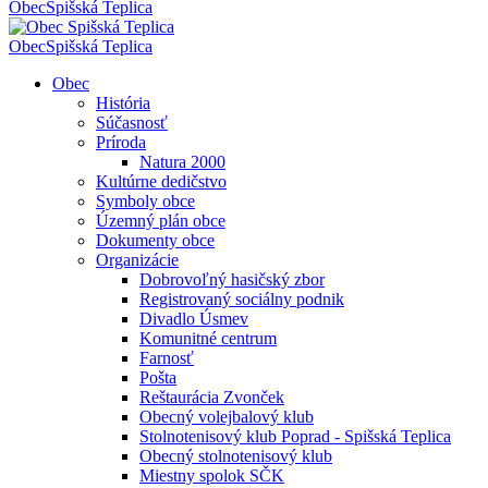
Obec
Spišská Teplica
Obec
Spišská Teplica
Obec
História
Súčasnosť
Príroda
Natura 2000
Kultúrne dedičstvo
Symboly obce
Územný plán obce
Dokumenty obce
Organizácie
Dobrovoľný hasičský zbor
Registrovaný sociálny podnik
Divadlo Úsmev
Komunitné centrum
Farnosť
Pošta
Reštaurácia Zvonček
Obecný volejbalový klub
Stolnotenisový klub Poprad - Spišská Teplica
Obecný stolnotenisový klub
Miestny spolok SČK