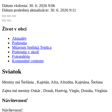
Dátum vloženia:
30. 6. 2026 9:06
Dátum poslednej aktualizácie:
30. 6. 2026 9:11
Život v obci
Aktuality
Podujatia
Múzeum Spišská Teplica
Podujatia v okolí
Fotogaléria
Komunitné centrum
Sviatok
Meniny má
Štefánia
, Kajetán, Afra, Afrodita, Kajetána, Štefana
Zajtra má meniny
Oskár
, Donát, Hartvig, Virgín, Donáta, Virgínia
Návštevnosť
Návštevnosť: