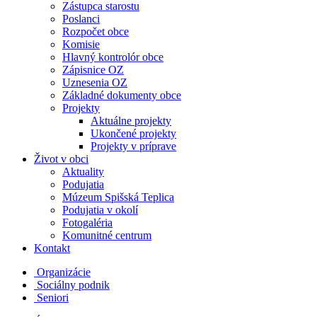
Zástupca starostu
Poslanci
Rozpočet obce
Komisie
Hlavný kontrolór obce
Zápisnice OZ
Uznesenia OZ
Základné dokumenty obce
Projekty
Aktuálne projekty
Ukončené projekty
Projekty v príprave
Život v obci
Aktuality
Podujatia
Múzeum Spišská Teplica
Podujatia v okolí
Fotogaléria
Komunitné centrum
Kontakt
Organizácie
Sociálny podnik
Seniori