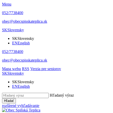
Menu
052/7738400
obec@obecspisskateplica.sk
SK
Slovensky
SK
Slovensky
EN
English
052/7738400
obec@obecspisskateplica.sk
Mapa webu
RSS
Verzia pre seniorov
SK
Slovensky
SK
Slovensky
EN
English
Hľadaný výraz
Hľadať
rozšírené vyhľadávanie