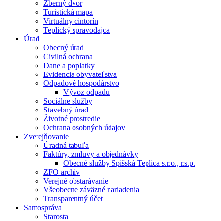
Zberný dvor
Turistická mapa
Virtuálny cintorín
Teplický spravodajca
Úrad
Obecný úrad
Civilná ochrana
Dane a poplatky
Evidencia obyvateľstva
Odpadové hospodárstvo
Vývoz odpadu
Sociálne služby
Stavebný úrad
Životné prostredie
Ochrana osobných údajov
Zverejňovanie
Úradná tabuľa
Faktúry, zmluvy a objednávky
Obecné služby Spišská Teplica s.r.o., r.s.p.
ZFO archiv
Verejné obstarávanie
Všeobecne záväzné nariadenia
Transparentný účet
Samospráva
Starosta