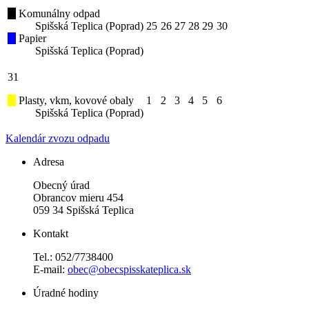
Komunálny odpad
Spišská Teplica (Poprad)
25
26
27
28
29
30
Papier
Spišská Teplica (Poprad)
31
Plasty, vkm, kovové obaly
1
2
3
4
5
6
Spišská Teplica (Poprad)
Kalendár zvozu odpadu
Adresa
Obecný úrad
Obrancov mieru 454
059 34 Spišská Teplica
Kontakt
Tel.: 052/7738400
E-mail:
obec@obecspisskateplica.sk
Úradné hodiny