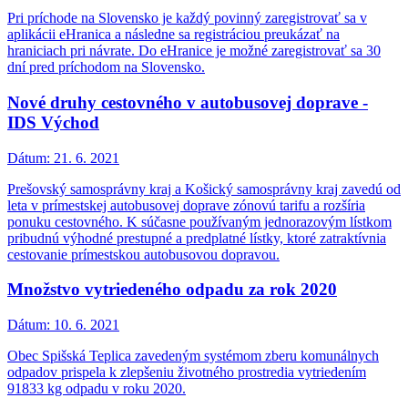
Pri príchode na Slovensko je každý povinný zaregistrovať sa v
aplikácii eHranica a následne sa registráciou preukázať na
hraniciach pri návrate. Do eHranice je možné zaregistrovať sa 30
dní pred príchodom na Slovensko.
Nové druhy cestovného v autobusovej doprave -
IDS Východ
Dátum:
21. 6. 2021
Prešovský samosprávny kraj a Košický samosprávny kraj zavedú od
leta v prímestskej autobusovej doprave zónovú tarifu a rozšíria
ponuku cestovného. K súčasne používaným jednorazovým lístkom
pribudnú výhodné prestupné a predplatné lístky, ktoré zatraktívnia
cestovanie prímestskou autobusovou dopravou.
Množstvo vytriedeného odpadu za rok 2020
Dátum:
10. 6. 2021
Obec Spišská Teplica zavedeným systémom zberu komunálnych
odpadov prispela k zlepšeniu životného prostredia vytriedením
91833 kg odpadu v roku 2020.