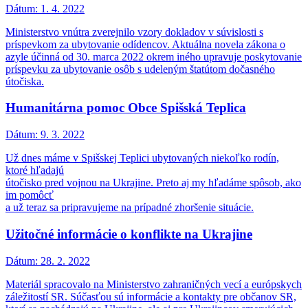
Dátum:
1. 4. 2022
Ministerstvo vnútra zverejnilo vzory dokladov v súvislosti s
príspevkom za ubytovanie odídencov. Aktuálna novela zákona o
azyle účinná od 30. marca 2022 okrem iného upravuje poskytovanie
príspevku za ubytovanie osôb s udeleným štatútom dočasného
útočiska.
Humanitárna pomoc Obce Spišská Teplica
Dátum:
9. 3. 2022
Už dnes máme v Spišskej Teplici ubytovaných niekoľko rodín,
ktoré hľadajú
útočisko pred vojnou na Ukrajine. Preto aj my hľadáme spôsob, ako
im pomôcť
a už teraz sa pripravujeme na prípadné zhoršenie situácie.
Užitočné informácie o konflikte na Ukrajine
Dátum:
28. 2. 2022
Materiál spracovalo na Ministerstvo zahraničných vecí a európskych
záležitostí SR. Súčasťou sú informácie a kontakty pre občanov SR,