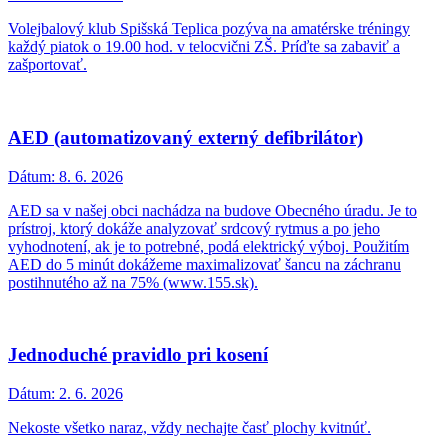
Volejbalový klub Spišská Teplica pozýva na amatérske tréningy
každý piatok o 19.00 hod. v telocvični ZŠ. Príďte sa zabaviť a
zašportovať.
AED (automatizovaný externý defibrilátor)
Dátum:
8. 6. 2026
AED sa v našej obci nachádza na budove Obecného úradu. Je to
prístroj, ktorý dokáže analyzovať srdcový rytmus a po jeho
vyhodnotení, ak je to potrebné, podá elektrický výboj. Použitím
AED do 5 minút dokážeme maximalizovať šancu na záchranu
postihnutého až na 75% (www.155.sk).
Jednoduché pravidlo pri kosení
Dátum:
2. 6. 2026
Nekoste všetko naraz, vždy nechajte časť plochy kvitnúť.