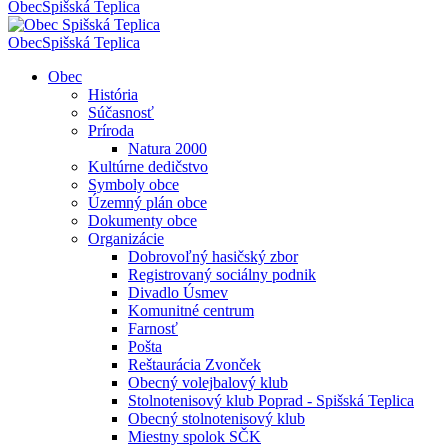
Obec
Spišská Teplica
Obec
Spišská Teplica
Obec
História
Súčasnosť
Príroda
Natura 2000
Kultúrne dedičstvo
Symboly obce
Územný plán obce
Dokumenty obce
Organizácie
Dobrovoľný hasičský zbor
Registrovaný sociálny podnik
Divadlo Úsmev
Komunitné centrum
Farnosť
Pošta
Reštaurácia Zvonček
Obecný volejbalový klub
Stolnotenisový klub Poprad - Spišská Teplica
Obecný stolnotenisový klub
Miestny spolok SČK