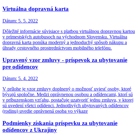
Virtuálna dopravná karta
Dátum:
5. 5. 2022
Dôležité informácie súvisiace s platbou virtuálnou dopravnou kartou
v prímestských autobusoch na východnom Slovensku. Virtuálna
dopravná karta ponúka moderný a jednoduchý spôsob nákupu a
úhrady cestovného prostredníctvom mobilného telefónu.
Upravený vzor zmluvy - príspevok za ubytovanie
pre odídencov
Dátum:
5. 4. 2022
V prílohe je vzor zmluvy doplnený o možnosť uviesť osoby, ktoré
bývajú spoločne. Medzi oprávnenou osobou a odídencami, ktorí sú
v príbuzenskom vzťahu, postačuje uzatvoriť jednu zmluvu, v ktorej
sú uvedení všetci odídenci. Jednotlivých ubytovaných odídencov
(rodinu) uvedie oprávnená osoba vo výkaze
Podmienky získania príspevku za ubytovanie
odídencov z Ukrajiny