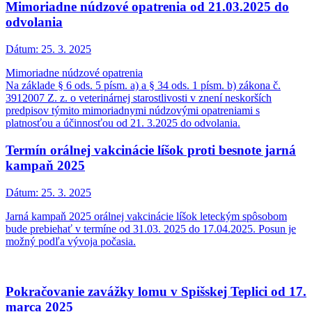
Mimoriadne núdzové opatrenia od 21.03.2025 do
odvolania
Dátum:
25. 3. 2025
Mimoriadne núdzové opatrenia
Na základe § 6 ods. 5 písm. a) a § 34 ods. 1 písm. b) zákona č.
3912007 Z. z. o veterinárnej starostlivosti v znení neskorších
predpisov týmito mimoriadnymi núdzovými opatreniami s
platnosťou a účinnosťou od 21. 3.2025 do odvolania.
Termín orálnej vakcinácie líšok proti besnote jarná
kampaň 2025
Dátum:
25. 3. 2025
Jarná kampaň 2025 orálnej vakcinácie líšok leteckým spôsobom
bude prebiehať v termíne od 31.03. 2025 do 17.04.2025. Posun je
možný podľa vývoja počasia.
Pokračovanie zavážky lomu v Spišskej Teplici od 17.
marca 2025