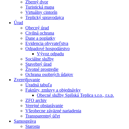
Zberný dvor
Turistická mapa
Virtuálny cintorín
Teplický spravodajca
Úrad
Obecný úrad
Civilná ochrana
Dane a poplatky
Evidencia obyvateľstva
Odpadové hospodárstvo
Vývoz odpadu
Sociálne služby
Stavebný úrad
Životné prostredie
Ochrana osobných údajov
Zverejňovanie
Úradná tabuľa
Faktúry, zmluvy a objednávky
Obecné služby Spišská Teplica s.r.o., r.s.p.
ZFO archiv
Verejné obstarávanie
Všeobecne záväzné nariadenia
Transparentný účet
Samospráva
Starosta