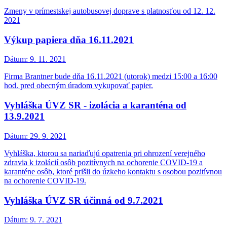
Zmeny v prímestskej autobusovej doprave s platnosťou od 12. 12.
2021
Výkup papiera dňa 16.11.2021
Dátum:
9. 11. 2021
Firma Brantner bude dňa 16.11.2021 (utorok) medzi 15:00 a 16:00
hod. pred obecným úradom vykupovať papier.
Vyhláška ÚVZ SR - izolácia a karanténa od
13.9.2021
Dátum:
29. 9. 2021
Vyhláška, ktorou sa nariaďujú opatrenia pri ohrození verejného
zdravia k izolácií osôb pozitívnych na ochorenie COVID-19 a
karanténe osôb, ktoré prišli do úzkeho kontaktu s osobou pozitívnou
na ochorenie COVID-19.
Vyhláška ÚVZ SR účinná od 9.7.2021
Dátum:
9. 7. 2021