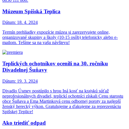
0850 111 800.
Múzeum Spišská Teplica
Dátum:
18. 4. 2024
Termín prehliadky expozície múzea si zarezervujete online,
organizované skupiny a školy (10-15 osôb) telefonicky alebo e-
mailom. Tešíme sa na vašu návštevu!
Teplických ochotníkov ocenili na 30. ročníku
Divadelnej Šuňavy
Dátum:
19. 3. 2024
Divadlo Úsmev postúpilo s hrou Iná kosť na krajskú súťaž
neprofesionálnych divadiel, teplickí ochotníci získali Cenu starostu
obce Šuňava a Ema Martinková cenu odbornej poroty za najlepší
ženský herecký výkon. Gratulujeme a ďakujeme za reprezentáciu
Spišskej Teplice!
Ako triediť odpad