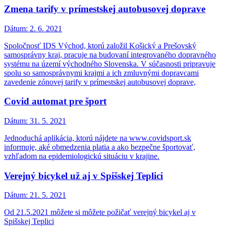
Zmena tarify v prímestskej autobusovej doprave
Dátum:
2. 6. 2021
Spoločnosť IDS Východ, ktorú založil Košický a Prešovský
samosprávny kraj, pracuje na budovaní integrovaného dopravného
systému na území východného Slovenska. V súčasnosti pripravuje
spolu so samosprávnymi krajmi a ich zmluvnými dopravcami
zavedenie zónovej tarify v prímestskej autobusovej doprave,
Covid automat pre šport
Dátum:
31. 5. 2021
Jednoduchá aplikácia, ktorú nájdete na www.covidsport.sk
informuje, aké obmedzenia platia a ako bezpečne športovať,
vzhľadom na epidemiologickú situáciu v krajine.
Verejný bicykel už aj v Spišskej Teplici
Dátum:
21. 5. 2021
Od 21.5.2021 môžete si môžete požičať verejný bicykel aj v
Spišskej Teplici