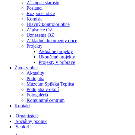
Zástupca starostu
Poslanci
Rozpočet obce
Komisie
Hlavný kontrolór obce
Zápisnice OZ
Uznesenia OZ
Základné dokumenty obce
Projekty
Aktuálne projekty
Ukončené projekty
Projekty v príprave
Život v obci
Aktuality
Podujatia
Múzeum Spišská Teplica
Podujatia v okolí
Fotogaléria
Komunitné centrum
Kontakt
Organizácie
Sociálny podnik
Seniori