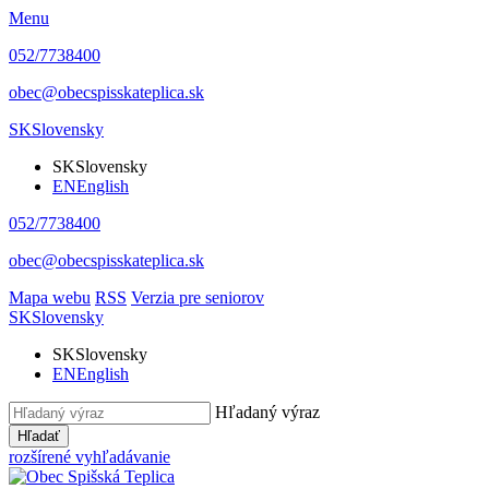
Menu
052/7738400
obec@obecspisskateplica.sk
SK
Slovensky
SK
Slovensky
EN
English
052/7738400
obec@obecspisskateplica.sk
Mapa webu
RSS
Verzia pre seniorov
SK
Slovensky
SK
Slovensky
EN
English
Hľadaný výraz
Hľadať
rozšírené vyhľadávanie