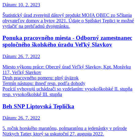
Dátum:
10. 2. 2023
Štatistický úrad zverejnil dátový produkt MOJA OBEC zo Sčítania
obyvateľov domov a bytov 2021. Údaje o Spišskej Teplici je možné
vytlačiť na prehľadnú dvojstránku.
Ponuka pracovného miesta - Odborný zamestnanec
spoločného školského úradu Veľký Slavkov
Dátum:
26. 7. 2022
Miesto výkonu práce: Obecný úrad Veľký Slavkov, Kpt. Morávku
117, Veľký Slavkov
Druh pracovného pomeru: plný úväzok
Termín nástupu: ihneď resp. podľa dohody
Pozícií vyhovujú uchádzači so vzdelaním: vysokoškolské II. stupňa
resp. vysokoškolské III. stupňa
Beh SNP Liptovská Teplička
Dátum:
26. 7. 2022
5. ročnk horského maratónu, polmaratónu a jedenástky v prírode
Nizkych Tatier, ktorý sa uskutoční 27. augusta 2022.