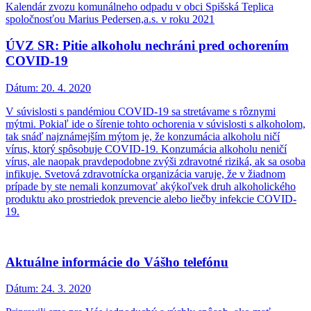
Kalendár zvozu komunálneho odpadu v obci Spišská Teplica
spoločnosťou Marius Pedersen,a.s. v roku 2021
ÚVZ SR: Pitie alkoholu nechráni pred ochorením
COVID-19
Dátum:
20. 4. 2020
V súvislosti s pandémiou COVID-19 sa stretávame s rôznymi
mýtmi. Pokiaľ ide o šírenie tohto ochorenia v súvislosti s alkoholom,
tak snáď najznámejším mýtom je, že konzumácia alkoholu ničí
vírus, ktorý spôsobuje COVID-19. Konzumácia alkoholu neničí
vírus, ale naopak pravdepodobne zvýši zdravotné riziká, ak sa osoba
infikuje. Svetová zdravotnícka organizácia varuje, že v žiadnom
prípade by ste nemali konzumovať akýkoľvek druh alkoholického
produktu ako prostriedok prevencie alebo liečby infekcie COVID-
19.
Aktuálne informácie do Vášho telefónu
Dátum:
24. 3. 2020