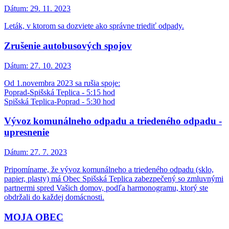
Dátum:
29. 11. 2023
Leták, v ktorom sa dozviete ako správne triediť odpady.
Zrušenie autobusových spojov
Dátum:
27. 10. 2023
Od 1.novembra 2023 sa rušia spoje:
Poprad-Spišská Teplica - 5:15 hod
Spišská Teplica-Poprad - 5:30 hod
Vývoz komunálneho odpadu a triedeného odpadu -
upresnenie
Dátum:
27. 7. 2023
Pripomíname, že vývoz komunálneho a triedeného odpadu (sklo,
papier, plasty) má Obec Spišská Teplica zabezpečený so zmluvnými
partnermi spred Vašich domov, podľa harmonogramu, ktorý ste
obdržali do každej domácnosti.
MOJA OBEC