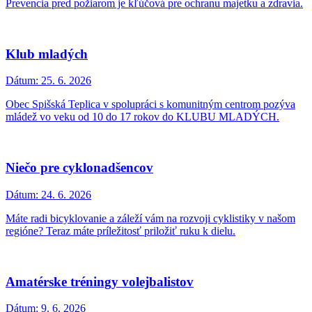
Prevencia pred požiarom je kľúčová pre ochranu majetku a zdravia.
Klub mladých
Dátum:
25. 6. 2026
Obec Spišská Teplica v spolupráci s komunitným centrom pozýva
mládež vo veku od 10 do 17 rokov do KLUBU MLADÝCH.
Niečo pre cyklonadšencov
Dátum:
24. 6. 2026
Máte radi bicyklovanie a záleží vám na rozvoji cyklistiky v našom
regióne? Teraz máte príležitosť priložiť ruku k dielu.
Amatérske tréningy volejbalistov
Dátum:
9. 6. 2026