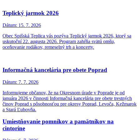
Teplický jarmok 2026
Dátum:
15. 7. 2026
Obec Spišská Teplica vás pozýva Teplický jarmok 2026, ktorý sa
uskutoční 22. augusta 2026. Program zahŕňa svätú omšu,
oceňovanie rodákov, remeselný trh a koncerty.
Informačná kancelária pre obete Poprad
Dátum:
7. 7. 2026
Informujeme občanov, že na Okresnom úrade v Poprade je od
januára 2026 v činnosti Informačná kancelária pre obete trestných
činov Poprad s pôsobnosťou pre okresy Poprad, Levoča, Kežmarok
a Stará Ľubovňa.
Umiestňovanie pomníkov a pamätníkov na
cintoríne