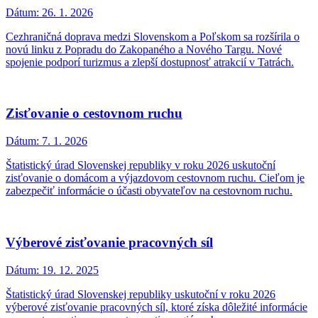
Dátum:
26. 1. 2026
Cezhraničná doprava medzi Slovenskom a Poľskom sa rozšírila o
novú linku z Popradu do Zakopaného a Nového Targu. Nové
spojenie podporí turizmus a zlepší dostupnosť atrakcií v Tatrách.
Zisťovanie o cestovnom ruchu
Dátum:
7. 1. 2026
Štatistický úrad Slovenskej republiky v roku 2026 uskutoční
zisťovanie o domácom a výjazdovom cestovnom ruchu. Cieľom je
zabezpečiť informácie o účasti obyvateľov na cestovnom ruchu.
Výberové zisťovanie pracovných síl
Dátum:
19. 12. 2025
Štatistický úrad Slovenskej republiky uskutoční v roku 2026
výberové zisťovanie pracovných síl, ktoré získa dôležité informácie