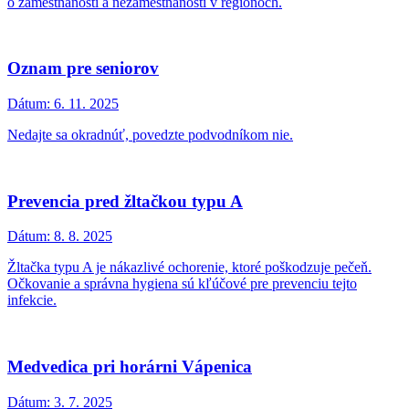
o zamestnanosti a nezamestnanosti v regiónoch.
Oznam pre seniorov
Dátum:
6. 11. 2025
Nedajte sa okradnúť, povedzte podvodníkom nie.
Prevencia pred žltačkou typu A
Dátum:
8. 8. 2025
Žltačka typu A je nákazlivé ochorenie, ktoré poškodzuje pečeň.
Očkovanie a správna hygiena sú kľúčové pre prevenciu tejto
infekcie.
Medvedica pri horárni Vápenica
Dátum:
3. 7. 2025