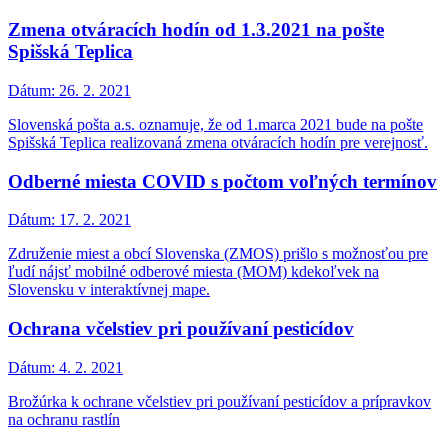
Zmena otváracích hodín od 1.3.2021 na pošte
Spišská Teplica
Dátum:
26. 2. 2021
Slovenská pošta a.s. oznamuje, že od 1.marca 2021 bude na pošte
Spišská Teplica realizovaná zmena otváracích hodín pre verejnosť.
Odberné miesta COVID s počtom voľných termínov
Dátum:
17. 2. 2021
Združenie miest a obcí Slovenska (ZMOS) prišlo s možnosťou pre
ľudí nájsť mobilné odberové miesta (MOM) kdekoľvek na
Slovensku v interaktívnej mape.
Ochrana včelstiev pri používaní pesticídov
Dátum:
4. 2. 2021
Brožúrka k ochrane včelstiev pri používaní pesticídov a prípravkov
na ochranu rastlín