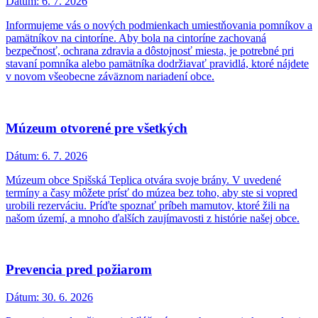
Dátum:
6. 7. 2026
Informujeme vás o nových podmienkach umiestňovania pomníkov a
pamätníkov na cintoríne. Aby bola na cintoríne zachovaná
bezpečnosť, ochrana zdravia a dôstojnosť miesta, je potrebné pri
stavaní pomníka alebo pamätníka dodržiavať pravidlá, ktoré nájdete
v novom všeobecne záväznom nariadení obce.
Múzeum otvorené pre všetkých
Dátum:
6. 7. 2026
Múzeum obce Spišská Teplica otvára svoje brány. V uvedené
termíny a časy môžete prísť do múzea bez toho, aby ste si vopred
urobili rezerváciu. Príďte spoznať príbeh mamutov, ktoré žili na
našom území, a mnoho ďalších zaujímavosti z histórie našej obce.
Prevencia pred požiarom
Dátum:
30. 6. 2026