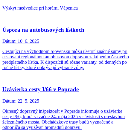
Výskyt medvedice pri horárni Vápenica
Úspora na autobusových lístkoch
Dátum:
10. 6. 2025
Cestujúci na východnom Slovensku môžu ušetriť značné sumy pri
cestovaní regionálnou autobusovou dopravou zakúpením časového
predplatného lístka. K dispozícii sú rôzne varianty, od denných po
ročné lístky, ktoré pokrývajú vybrané zóny.
Uzávierka cesty I/66 v Poprade
Dátum:
22. 5. 2025
Okresný dopravný inšpektorát v Poprade informuje o uzávierke
cesty I/66, ktorá sa začne 24. mája 2025 v súvislosti s prestavbou
železničného mosta. Obchádzkové trasy budú vyznačené a
odporúča sa využívať hromadnú dopravu.