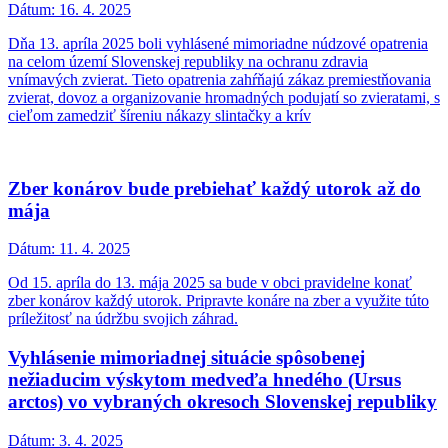
Dátum:
16. 4. 2025
Dňa 13. apríla 2025 boli vyhlásené mimoriadne núdzové opatrenia
na celom území Slovenskej republiky na ochranu zdravia
vnímavých zvierat. Tieto opatrenia zahŕňajú zákaz premiestňovania
zvierat, dovoz a organizovanie hromadných podujatí so zvieratami, s
cieľom zamedziť šíreniu nákazy slintačky a krív
Zber konárov bude prebiehať každý utorok až do
mája
Dátum:
11. 4. 2025
Od 15. apríla do 13. mája 2025 sa bude v obci pravidelne konať
zber konárov každý utorok. Pripravte konáre na zber a využite túto
príležitosť na údržbu svojich záhrad.
Vyhlásenie mimoriadnej situácie spôsobenej
nežiaducim výskytom medveďa hnedého (Ursus
arctos) vo vybraných okresoch Slovenskej republiky
Dátum:
3. 4. 2025