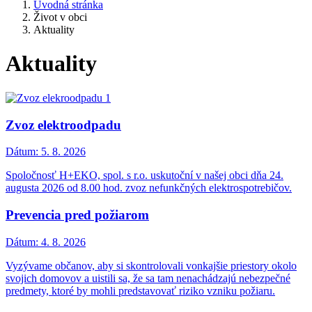
Úvodná stránka
Život v obci
Aktuality
Aktuality
Zvoz elektroodpadu
Dátum:
5. 8. 2026
Spoločnosť H+EKO, spol. s r.o. uskutoční v našej obci dňa 24.
augusta 2026 od 8.00 hod. zvoz nefunkčných elektrospotrebičov.
Prevencia pred požiarom
Dátum:
4. 8. 2026
Vyzývame občanov, aby si skontrolovali vonkajšie priestory okolo
svojich domovov a uistili sa, že sa tam nenachádzajú nebezpečné
predmety, ktoré by mohli predstavovať riziko vzniku požiaru.