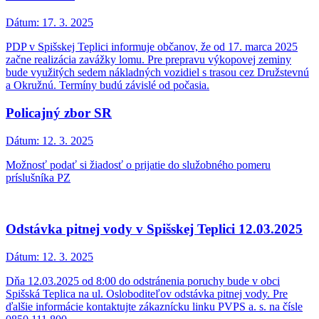
Dátum:
17. 3. 2025
PDP v Spišskej Teplici informuje občanov, že od 17. marca 2025
začne realizácia zavážky lomu. Pre prepravu výkopovej zeminy
bude využitých sedem nákladných vozidiel s trasou cez Družstevnú
a Okružnú. Termíny budú závislé od počasia.
Policajný zbor SR
Dátum:
12. 3. 2025
Možnosť podať si žiadosť o prijatie do služobného pomeru
príslušníka PZ
Odstávka pitnej vody v Spišskej Teplici 12.03.2025
Dátum:
12. 3. 2025
Dňa 12.03.2025 od 8:00 do odstránenia poruchy bude v obci
Spišská Teplica na ul. Osloboditeľov odstávka pitnej vody. Pre
ďalšie informácie kontaktujte zákaznícku linku PVPS a. s. na čísle