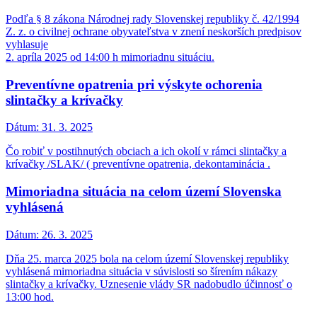
Podľa § 8 zákona Národnej rady Slovenskej republiky č. 42/1994
Z. z. o civilnej ochrane obyvateľstva v znení neskorších predpisov
vyhlasuje
2. apríla 2025 od 14:00 h mimoriadnu situáciu.
Preventívne opatrenia pri výskyte ochorenia
slintačky a krívačky
Dátum:
31. 3. 2025
Čo robiť v postihnutých obciach a ich okolí v rámci slintačky a
krívačky /SLAK/ ( preventívne opatrenia, dekontaminácia .
Mimoriadna situácia na celom území Slovenska
vyhlásená
Dátum:
26. 3. 2025
Dňa 25. marca 2025 bola na celom území Slovenskej republiky
vyhlásená mimoriadna situácia v súvislosti so šírením nákazy
slintačky a krívačky. Uznesenie vlády SR nadobudlo účinnosť o
13:00 hod.