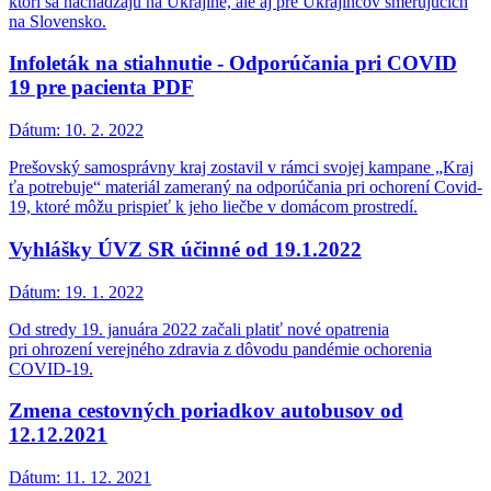
ktorí sa nachádzajú na Ukrajine, ale aj pre Ukrajincov smerujúcich
na Slovensko.
Infoleták na stiahnutie - Odporúčania pri COVID
19 pre pacienta PDF
Dátum:
10. 2. 2022
Prešovský samosprávny kraj zostavil v rámci svojej kampane „Kraj
ťa potrebuje“ materiál zameraný na odporúčania pri ochorení Covid-
19, ktoré môžu prispieť k jeho liečbe v domácom prostredí.
Vyhlášky ÚVZ SR účinné od 19.1.2022
Dátum:
19. 1. 2022
Od stredy 19. januára 2022 začali platiť nové opatrenia
pri ohrození verejného zdravia z dôvodu pandémie ochorenia
COVID-19.
Zmena cestovných poriadkov autobusov od
12.12.2021
Dátum:
11. 12. 2021