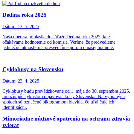
Dedina roka 2025
Dátum:
13. 5. 2025
Naša obec sa prihlásila do súťaže Dedina roka 2025, kde
očakávame hodnotenie od komisie. Veríme, že predvedieme
jedinečnú atmosféru a presvedčíme porotu o našej hodnote.
Cyklobusy na Slovensku
Dátum:
23. 4. 2025
Cyklobusy budú prevádzkované od 1. mája do 30. septembra 2025,
umožňujúc cyklistom objavovať krásy Slovenska. Na vybraných
spojoch sú označené piktogramom bicykla, čo uľahčuje ich
identifikáciu.
Mimoriadne núdzové opatrenia na ochranu zdravia
zvierat