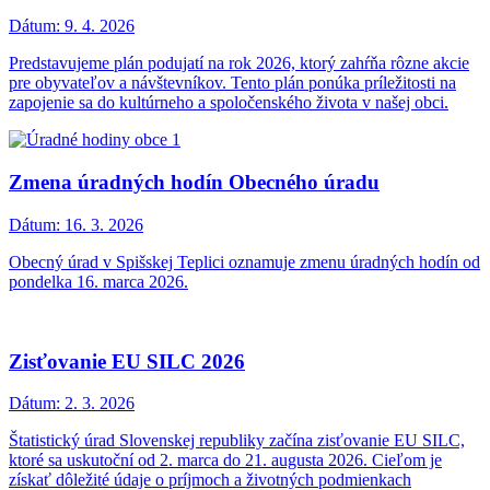
Dátum:
9. 4. 2026
Predstavujeme plán podujatí na rok 2026, ktorý zahŕňa rôzne akcie
pre obyvateľov a návštevníkov. Tento plán ponúka príležitosti na
zapojenie sa do kultúrneho a spoločenského života v našej obci.
Zmena úradných hodín Obecného úradu
Dátum:
16. 3. 2026
Obecný úrad v Spišskej Teplici oznamuje zmenu úradných hodín od
pondelka 16. marca 2026.
Zisťovanie EU SILC 2026
Dátum:
2. 3. 2026
Štatistický úrad Slovenskej republiky začína zisťovanie EU SILC,
ktoré sa uskutoční od 2. marca do 21. augusta 2026. Cieľom je
získať dôležité údaje o príjmoch a životných podmienkach