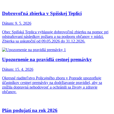
Dobrovoľná zbierka v Spišskej Teplici
Dátum:
9. 5. 2026
Obec Spišská Teplica vyhlasuje dobrovoľnú zbierku na pomoc pri
odstraňovaní následkov požiaru a na podporu občanov v núdzi.
Zbierka sa uskutoční od 09.05.2026 do 31.12.2026.
Upozornenie na pravidlá cestnej premávky
Dátum:
15. 4. 2026
Okresné riaditeľstvo Policajného zboru v Poprade upozorňuje
účastníkov cestnej premávky na dodržiavanie pravidiel, aby sa
znížila dopravná nehodovosť a ochránili sa životy a zdravie
občanov.
Plán podujatí na rok 2026