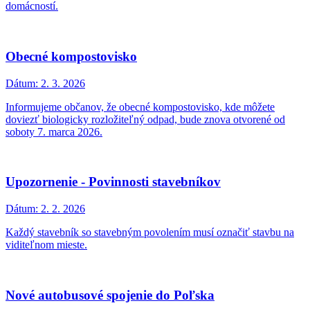
domácností.
Obecné kompostovisko
Dátum:
2. 3. 2026
Informujeme občanov, že obecné kompostovisko, kde môžete
doviezť biologicky rozložiteľný odpad, bude znova otvorené od
soboty 7. marca 2026.
Upozornenie - Povinnosti stavebníkov
Dátum:
2. 2. 2026
Každý stavebník so stavebným povolením musí označiť stavbu na
viditeľnom mieste.
Nové autobusové spojenie do Poľska