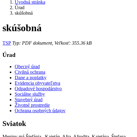
Úvodná stránka
Úrad
skúšobná
skúšobná
TSP
Typ: PDF dokument, Veľkosť: 355.36 kB
Úrad
Obecný úrad
Civilná ochrana
Dane a poplatky
Evidencia obyvateľstva
Odpadové hospodárstvo
Sociálne služby
Stavebný úrad
Životné prostredie
Ochrana osobných údajov
Sviatok
Meniny má
Štefánia
, Kajetán, Afra, Afrodita, Kajetána, Štefana