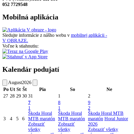
052 7729548
Mobilná aplikácia
Sledujte informácie z nášho webu v
mobilnej aplikácii -
V OBRAZE.
Voľne k stiahnutiu:
Kalendár podujatí
August
2026
Po
Ut
St
Št
Pia
So
Ne
27
28
29
30
31
1
2
7
8
9
1
1
2
Škoda Horal
Škoda Horal
Škoda Horal MTB
3
4
5
6
MTB maratón
MTB maratón
maratón
Horal Junior
Zobraziť
Zobraziť
2026
všetky
všetky
Zobraziť všetky