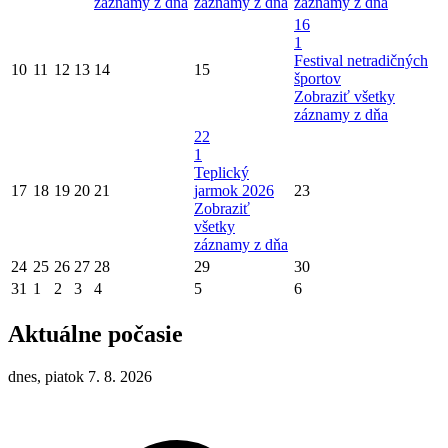
záznamy z dňa
záznamy z dňa
záznamy z dňa
16
1
Festival netradičných
10
11
12
13
14
15
športov
Zobraziť všetky
záznamy z dňa
22
1
Teplický
17
18
19
20
21
jarmok 2026
23
Zobraziť
všetky
záznamy z dňa
24
25
26
27
28
29
30
31
1
2
3
4
5
6
Aktuálne počasie
dnes, piatok 7. 8. 2026