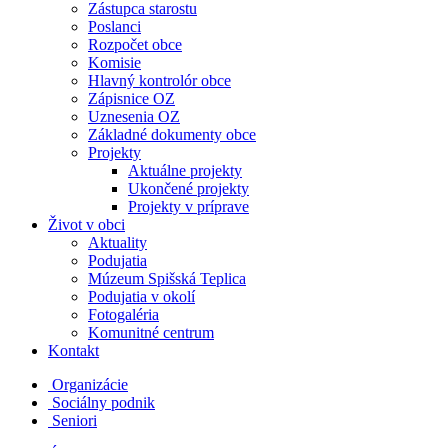
Zástupca starostu
Poslanci
Rozpočet obce
Komisie
Hlavný kontrolór obce
Zápisnice OZ
Uznesenia OZ
Základné dokumenty obce
Projekty
Aktuálne projekty
Ukončené projekty
Projekty v príprave
Život v obci
Aktuality
Podujatia
Múzeum Spišská Teplica
Podujatia v okolí
Fotogaléria
Komunitné centrum
Kontakt
Organizácie
Sociálny podnik
Seniori