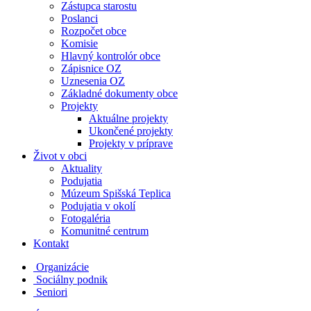
Zástupca starostu
Poslanci
Rozpočet obce
Komisie
Hlavný kontrolór obce
Zápisnice OZ
Uznesenia OZ
Základné dokumenty obce
Projekty
Aktuálne projekty
Ukončené projekty
Projekty v príprave
Život v obci
Aktuality
Podujatia
Múzeum Spišská Teplica
Podujatia v okolí
Fotogaléria
Komunitné centrum
Kontakt
Organizácie
Sociálny podnik
Seniori