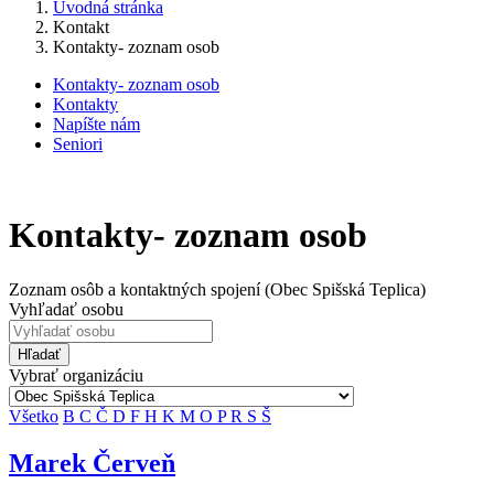
Úvodná stránka
Kontakt
Kontakty- zoznam osob
Kontakty- zoznam osob
Kontakty
Napíšte nám
Seniori
Kontakty- zoznam osob
Zoznam osôb a kontaktných spojení (Obec Spišská Teplica)
Vyhľadať osobu
Hľadať
Vybrať organizáciu
Všetko
B
C
Č
D
F
H
K
M
O
P
R
S
Š
Marek Červeň