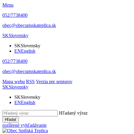
Menu
052/7738400
obec@obecspisskateplica.sk
SK
Slovensky
SK
Slovensky
EN
English
052/7738400
obec@obecspisskateplica.sk
Mapa webu
RSS
Verzia pre seniorov
SK
Slovensky
SK
Slovensky
EN
English
Hľadaný výraz
Hľadať
rozšírené vyhľadávanie