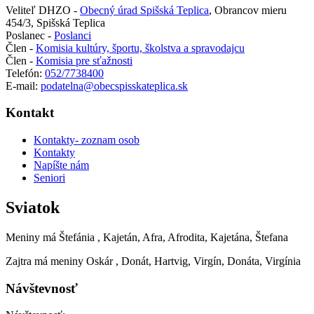
Veliteľ DHZO -
Obecný úrad Spišská Teplica
,
Obrancov mieru
454/3, Spišská Teplica
Poslanec -
Poslanci
Člen -
Komisia kultúry, športu, školstva a spravodajcu
Člen -
Komisia pre sťažnosti
Telefón:
052/7738400
E-mail:
podatelna@obecspisskateplica.sk
Kontakt
Kontakty- zoznam osob
Kontakty
Napíšte nám
Seniori
Sviatok
Meniny má
Štefánia
, Kajetán, Afra, Afrodita, Kajetána, Štefana
Zajtra má meniny
Oskár
, Donát, Hartvig, Virgín, Donáta, Virgínia
Návštevnosť