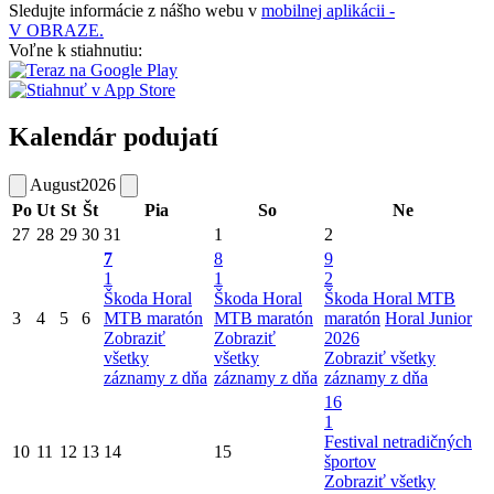
Sledujte informácie z nášho webu v
mobilnej aplikácii -
V OBRAZE.
Voľne k stiahnutiu:
Kalendár podujatí
August
2026
Po
Ut
St
Št
Pia
So
Ne
27
28
29
30
31
1
2
7
8
9
1
1
2
Škoda Horal
Škoda Horal
Škoda Horal MTB
3
4
5
6
MTB maratón
MTB maratón
maratón
Horal Junior
Zobraziť
Zobraziť
2026
všetky
všetky
Zobraziť všetky
záznamy z dňa
záznamy z dňa
záznamy z dňa
16
1
Festival netradičných
10
11
12
13
14
15
športov
Zobraziť všetky