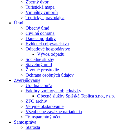
Zberný dvor
Turistická mapa
Virtuálny cintorín
Teplický spravodajca
Úrad
Obecný úrad
Civilná ochrana
Dane a poplatky
Evidencia obyvateľstva
Odpadové hospodárstvo
Vývoz odpadu
Sociálne služby
Stavebný úrad
Životné prostredie
Ochrana osobných údajov
Zverejňovanie
Úradná tabuľa
Faktúry, zmluvy a objednávky
Obecné služby Spišská Teplica s.r.o., r.s.p.
ZFO archiv
Verejné obstarávanie
Všeobecne záväzné nariadenia
Transparentný účet
Samospráva
Starosta