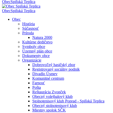
Obec
Spišská Teplica
Obec
Spišská Teplica
Obec
História
Súčasnosť
Príroda
Natura 2000
Kultúrne dedičstvo
Symboly obce
Územný plán obce
Dokumenty obce
Organizácie
Dobrovoľný hasičský zbor
Registrovaný sociálny podnik
Divadlo Úsmev
Komunitné centrum
Farnosť
Pošta
Reštaurácia Zvonček
Obecný volejbalový klub
Stolnotenisový klub Poprad - Spišská Teplica
Obecný stolnotenisový klub
Miestny spolok SČK