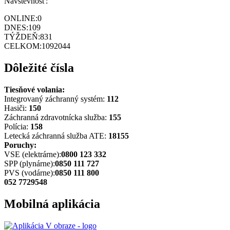
Návštevnosť:
ONLINE:
0
DNES:
109
TÝŽDEŇ:
831
CELKOM:
1092044
Dôležité čísla
Tiesňové volania:
Integrovaný záchranný systém:
112
Hasiči:
150
Záchranná zdravotnícka služba:
155
Polícia:
158
Letecká záchranná služba ATE:
18155
Poruchy:
VSE (elektrárne):
0800 123 332
SPP (plynárne):
0850 111 727
PVS (vodárne):
0850 111 800
052 7729548
Mobilná aplikácia