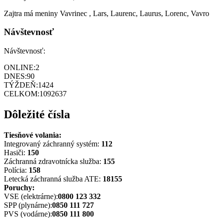
Zajtra má meniny
Vavrinec
, Lars, Laurenc, Laurus, Lorenc, Vavro
Návštevnosť
Návštevnosť:
ONLINE:
2
DNES:
90
TÝŽDEŇ:
1424
CELKOM:
1092637
Dôležité čísla
Tiesňové volania:
Integrovaný záchranný systém:
112
Hasiči:
150
Záchranná zdravotnícka služba:
155
Polícia:
158
Letecká záchranná služba ATE:
18155
Poruchy:
VSE (elektrárne):
0800 123 332
SPP (plynárne):
0850 111 727
PVS (vodárne):
0850 111 800