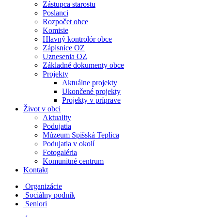
Zástupca starostu
Poslanci
Rozpočet obce
Komisie
Hlavný kontrolór obce
Zápisnice OZ
Uznesenia OZ
Základné dokumenty obce
Projekty
Aktuálne projekty
Ukončené projekty
Projekty v príprave
Život v obci
Aktuality
Podujatia
Múzeum Spišská Teplica
Podujatia v okolí
Fotogaléria
Komunitné centrum
Kontakt
Organizácie
Sociálny podnik
Seniori