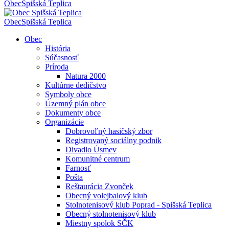
Obec
Spišská Teplica
Obec
Spišská Teplica
Obec
História
Súčasnosť
Príroda
Natura 2000
Kultúrne dedičstvo
Symboly obce
Územný plán obce
Dokumenty obce
Organizácie
Dobrovoľný hasičský zbor
Registrovaný sociálny podnik
Divadlo Úsmev
Komunitné centrum
Farnosť
Pošta
Reštaurácia Zvonček
Obecný volejbalový klub
Stolnotenisový klub Poprad - Spišská Teplica
Obecný stolnotenisový klub
Miestny spolok SČK