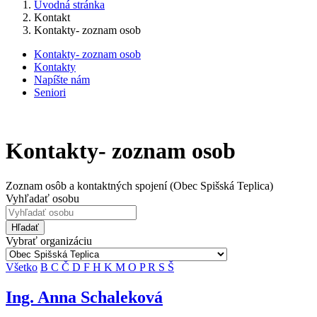
Úvodná stránka
Kontakt
Kontakty- zoznam osob
Kontakty- zoznam osob
Kontakty
Napíšte nám
Seniori
Kontakty- zoznam osob
Zoznam osôb a kontaktných spojení (Obec Spišská Teplica)
Vyhľadať osobu
Hľadať
Vybrať organizáciu
Všetko
B
C
Č
D
F
H
K
M
O
P
R
S
Š
Ing. Anna Schaleková