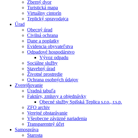
Zberný dvor
Turistická mapa
Virtuálny cintorín
Teplický spravodajca
Úrad
Obecný úrad
Civilná ochrana
Dane a poplatky
Evidencia obyvateľstva
Odpadové hospodárstvo
Vývoz odpadu
Sociálne služby
Stavebný úrad
Životné prostredie
Ochrana osobných údajov
Zverejňovanie
Úradná tabuľa
Faktúry, zmluvy a objednávky
Obecné služby Spišská Teplica s.r.o., r.s.p.
ZFO archiv
Verejné obstarávanie
Všeobecne záväzné nariadenia
Transparentný účet
Samospráva
Starosta