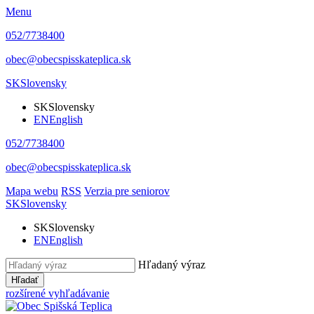
Menu
052/7738400
obec@obecspisskateplica.sk
SK
Slovensky
SK
Slovensky
EN
English
052/7738400
obec@obecspisskateplica.sk
Mapa webu
RSS
Verzia pre seniorov
SK
Slovensky
SK
Slovensky
EN
English
Hľadaný výraz
Hľadať
rozšírené vyhľadávanie