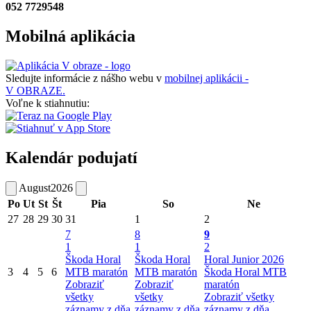
052 7729548
Mobilná aplikácia
Sledujte informácie z nášho webu v
mobilnej aplikácii -
V OBRAZE.
Voľne k stiahnutiu:
Kalendár podujatí
August
2026
Po
Ut
St
Št
Pia
So
Ne
27
28
29
30
31
1
2
7
8
9
1
1
2
Škoda Horal
Škoda Horal
Horal Junior 2026
3
4
5
6
MTB maratón
MTB maratón
Škoda Horal MTB
Zobraziť
Zobraziť
maratón
všetky
všetky
Zobraziť všetky
záznamy z dňa
záznamy z dňa
záznamy z dňa