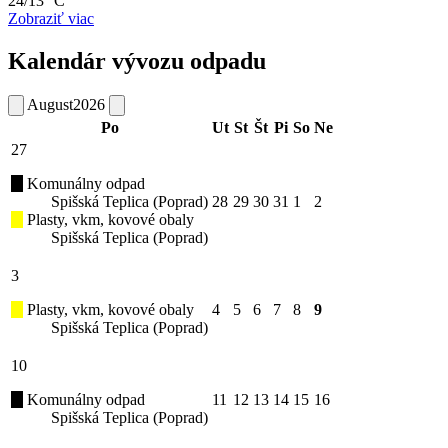
24/13 °C
Zobraziť viac
Kalendár vývozu odpadu
August
2026
Po
Ut
St
Št
Pi
So
Ne
27
Komunálny odpad
Spišská Teplica (Poprad)
28
29
30
31
1
2
Plasty, vkm, kovové obaly
Spišská Teplica (Poprad)
3
Plasty, vkm, kovové obaly
4
5
6
7
8
9
Spišská Teplica (Poprad)
10
Komunálny odpad
11
12
13
14
15
16
Spišská Teplica (Poprad)