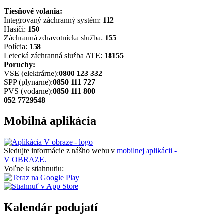
Tiesňové volania:
Integrovaný záchranný systém:
112
Hasiči:
150
Záchranná zdravotnícka služba:
155
Polícia:
158
Letecká záchranná služba ATE:
18155
Poruchy:
VSE (elektrárne):
0800 123 332
SPP (plynárne):
0850 111 727
PVS (vodárne):
0850 111 800
052 7729548
Mobilná aplikácia
Sledujte informácie z nášho webu v
mobilnej aplikácii -
V OBRAZE.
Voľne k stiahnutiu:
Kalendár podujatí