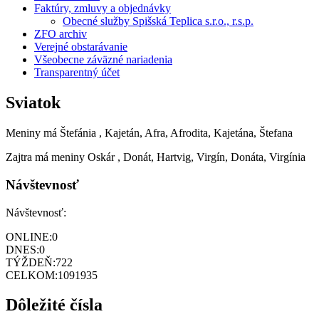
Faktúry, zmluvy a objednávky
Obecné služby Spišská Teplica s.r.o., r.s.p.
ZFO archiv
Verejné obstarávanie
Všeobecne záväzné nariadenia
Transparentný účet
Sviatok
Meniny má
Štefánia
, Kajetán, Afra, Afrodita, Kajetána, Štefana
Zajtra má meniny
Oskár
, Donát, Hartvig, Virgín, Donáta, Virgínia
Návštevnosť
Návštevnosť:
ONLINE:
0
DNES:
0
TÝŽDEŇ:
722
CELKOM:
1091935
Dôležité čísla