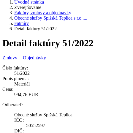
Úvodná stránka
Zverejňovanie
Faktúry, zmluvy a objednávky
Obecné služby Spišská Teplica s.r.o.,...
Faktúry
Detail faktúry 51/2022
Detail faktúry 51/2022
Zmluvy
|
Objednávky
Číslo faktúry:
51/2022
Popis plnenia:
Materiál
Cena:
994,76 EUR
Odberateľ:
Obecné služby Spišská Teplica
IČO:
50552597
DIČ: