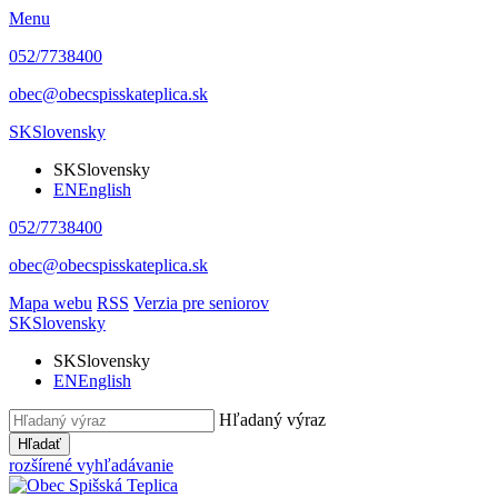
Menu
052/7738400
obec@obecspisskateplica.sk
SK
Slovensky
SK
Slovensky
EN
English
052/7738400
obec@obecspisskateplica.sk
Mapa webu
RSS
Verzia pre seniorov
SK
Slovensky
SK
Slovensky
EN
English
Hľadaný výraz
Hľadať
rozšírené vyhľadávanie