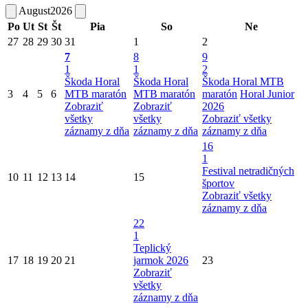
August
2026
Po
Ut
St
Št
Pia
So
Ne
27
28
29
30
31
1
2
7
8
9
1
1
2
Škoda Horal
Škoda Horal
Škoda Horal MTB
3
4
5
6
MTB maratón
MTB maratón
maratón
Horal Junior
Zobraziť
Zobraziť
2026
všetky
všetky
Zobraziť všetky
záznamy z dňa
záznamy z dňa
záznamy z dňa
16
1
Festival netradičných
10
11
12
13
14
15
športov
Zobraziť všetky
záznamy z dňa
22
1
Teplický
17
18
19
20
21
jarmok 2026
23
Zobraziť
všetky
záznamy z dňa