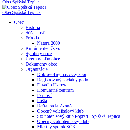
Obec
Spišská Teplica
Obec
Spišská Teplica
Obec
História
Súčasnosť
Príroda
Natura 2000
Kultúrne dedičstvo
Symboly obce
Územný plán obce
Dokumenty obce
Organizácie
Dobrovoľný hasičský zbor
Registrovaný sociálny podnik
Divadlo Úsmev
Komunitné centrum
Farnosť
Pošta
Reštaurácia Zvonček
Obecný volejbalový klub
Stolnotenisový klub Poprad - Spišská Teplica
Obecný stolnotenisový klub
Miestny spolok SČK