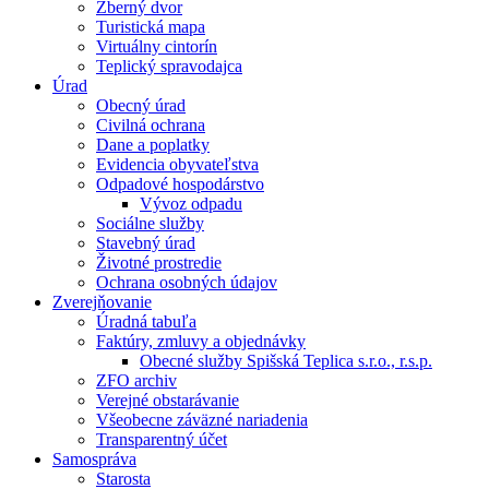
Zberný dvor
Turistická mapa
Virtuálny cintorín
Teplický spravodajca
Úrad
Obecný úrad
Civilná ochrana
Dane a poplatky
Evidencia obyvateľstva
Odpadové hospodárstvo
Vývoz odpadu
Sociálne služby
Stavebný úrad
Životné prostredie
Ochrana osobných údajov
Zverejňovanie
Úradná tabuľa
Faktúry, zmluvy a objednávky
Obecné služby Spišská Teplica s.r.o., r.s.p.
ZFO archiv
Verejné obstarávanie
Všeobecne záväzné nariadenia
Transparentný účet
Samospráva
Starosta