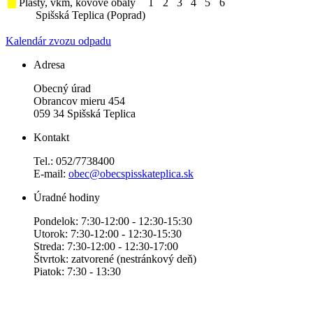
Plasty, vkm, kovové obaly
1
2
3
4
5
6
Spišská Teplica (Poprad)
Kalendár zvozu odpadu
Adresa
Obecný úrad
Obrancov mieru 454
059 34 Spišská Teplica
Kontakt
Tel.: 052/7738400
E-mail:
obec@obecspisskateplica.sk
Úradné hodiny
Pondelok: 7:30-12:00 - 12:30-15:30
Utorok: 7:30-12:00 - 12:30-15:30
Streda: 7:30-12:00 - 12:30-17:00
Štvrtok: zatvorené (nestránkový deň)
Piatok: 7:30 - 13:30