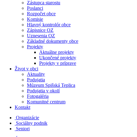
Zástupca starostu
Poslanci
Rozpočet obce
Komisie
Hlavný kontrolór obce
Zápisnice OZ
Uznesenia OZ
Základné dokumenty obce
Projekty
Aktuálne projekty
Ukončené projekty
Projekty v príprave
Život v obci
Aktuality
Podujatia
Múzeum Spišská Teplica
Podujatia v okolí
Fotogaléria
Komunitné centrum
Kontakt
Organizácie
Sociálny podnik
Seniori