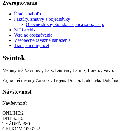
Zverejňovanie
Úradná tabuľa
Faktúry, zmluvy a objednávky
Obecné služby Spišská Teplica s.r.o., r.s.p.
ZFO archiv
Verejné obstarávanie
Všeobecne záväzné nariadenia
Transparentný účet
Sviatok
Meniny má
Vavrinec
, Lars, Laurenc, Laurus, Lorenc, Vavro
Zajtra má meniny
Zuzana
, Trojan, Dulcia, Dulcinela, Dulcínia
Návštevnosť
Návštevnosť:
ONLINE:
2
DNES:
386
TÝŽDEŇ:
386
CELKOM:
1093332