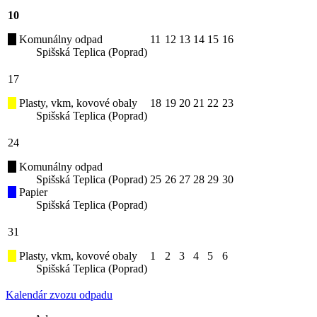
10
Komunálny odpad
11
12
13
14
15
16
Spišská Teplica (Poprad)
17
Plasty, vkm, kovové obaly
18
19
20
21
22
23
Spišská Teplica (Poprad)
24
Komunálny odpad
Spišská Teplica (Poprad)
25
26
27
28
29
30
Papier
Spišská Teplica (Poprad)
31
Plasty, vkm, kovové obaly
1
2
3
4
5
6
Spišská Teplica (Poprad)
Kalendár zvozu odpadu