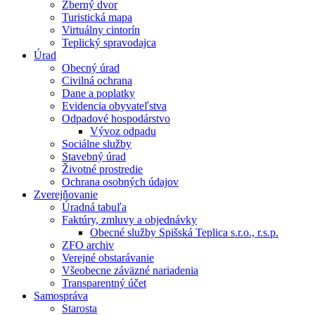
Zberný dvor
Turistická mapa
Virtuálny cintorín
Teplický spravodajca
Úrad
Obecný úrad
Civilná ochrana
Dane a poplatky
Evidencia obyvateľstva
Odpadové hospodárstvo
Vývoz odpadu
Sociálne služby
Stavebný úrad
Životné prostredie
Ochrana osobných údajov
Zverejňovanie
Úradná tabuľa
Faktúry, zmluvy a objednávky
Obecné služby Spišská Teplica s.r.o., r.s.p.
ZFO archiv
Verejné obstarávanie
Všeobecne záväzné nariadenia
Transparentný účet
Samospráva
Starosta