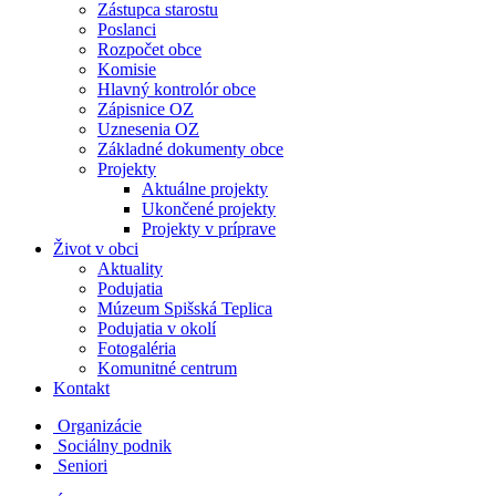
Zástupca starostu
Poslanci
Rozpočet obce
Komisie
Hlavný kontrolór obce
Zápisnice OZ
Uznesenia OZ
Základné dokumenty obce
Projekty
Aktuálne projekty
Ukončené projekty
Projekty v príprave
Život v obci
Aktuality
Podujatia
Múzeum Spišská Teplica
Podujatia v okolí
Fotogaléria
Komunitné centrum
Kontakt
Organizácie
Sociálny podnik
Seniori