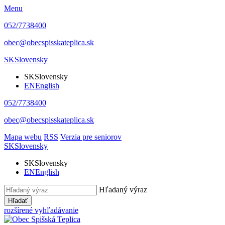
Menu
052/7738400
obec@obecspisskateplica.sk
SK
Slovensky
SK
Slovensky
EN
English
052/7738400
obec@obecspisskateplica.sk
Mapa webu
RSS
Verzia pre seniorov
SK
Slovensky
SK
Slovensky
EN
English
Hľadaný výraz
Hľadať
rozšírené vyhľadávanie