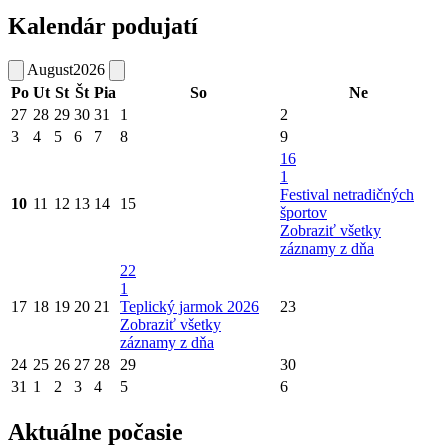
Kalendár podujatí
August
2026
Po
Ut
St
Št
Pia
So
Ne
27
28
29
30
31
1
2
3
4
5
6
7
8
9
16
1
Festival netradičných
10
11
12
13
14
15
športov
Zobraziť všetky
záznamy z dňa
22
1
17
18
19
20
21
Teplický jarmok 2026
23
Zobraziť všetky
záznamy z dňa
24
25
26
27
28
29
30
31
1
2
3
4
5
6
Aktuálne počasie