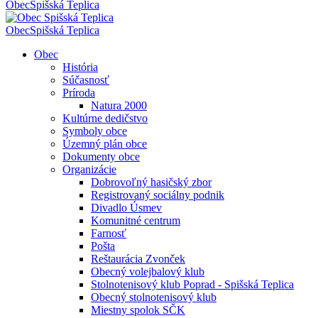
Obec
Spišská Teplica
Obec
Spišská Teplica
Obec
História
Súčasnosť
Príroda
Natura 2000
Kultúrne dedičstvo
Symboly obce
Územný plán obce
Dokumenty obce
Organizácie
Dobrovoľný hasičský zbor
Registrovaný sociálny podnik
Divadlo Úsmev
Komunitné centrum
Farnosť
Pošta
Reštaurácia Zvonček
Obecný volejbalový klub
Stolnotenisový klub Poprad - Spišská Teplica
Obecný stolnotenisový klub
Miestny spolok SČK