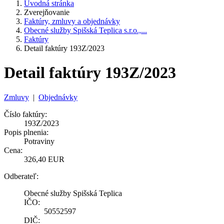
Úvodná stránka
Zverejňovanie
Faktúry, zmluvy a objednávky
Obecné služby Spišská Teplica s.r.o.,...
Faktúry
Detail faktúry 193Z/2023
Detail faktúry 193Z/2023
Zmluvy
|
Objednávky
Číslo faktúry:
193Z/2023
Popis plnenia:
Potraviny
Cena:
326,40 EUR
Odberateľ:
Obecné služby Spišská Teplica
IČO:
50552597
DIČ: