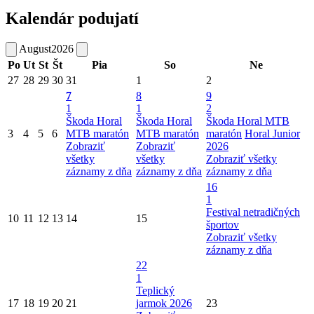
Kalendár podujatí
August
2026
Po
Ut
St
Št
Pia
So
Ne
27
28
29
30
31
1
2
7
8
9
1
1
2
Škoda Horal
Škoda Horal
Škoda Horal MTB
3
4
5
6
MTB maratón
MTB maratón
maratón
Horal Junior
Zobraziť
Zobraziť
2026
všetky
všetky
Zobraziť všetky
záznamy z dňa
záznamy z dňa
záznamy z dňa
16
1
Festival netradičných
10
11
12
13
14
15
športov
Zobraziť všetky
záznamy z dňa
22
1
Teplický
17
18
19
20
21
jarmok 2026
23