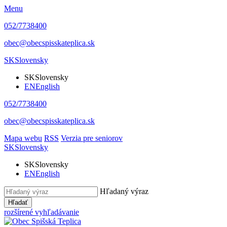
Menu
052/7738400
obec@obecspisskateplica.sk
SK
Slovensky
SK
Slovensky
EN
English
052/7738400
obec@obecspisskateplica.sk
Mapa webu
RSS
Verzia pre seniorov
SK
Slovensky
SK
Slovensky
EN
English
Hľadaný výraz
Hľadať
rozšírené vyhľadávanie