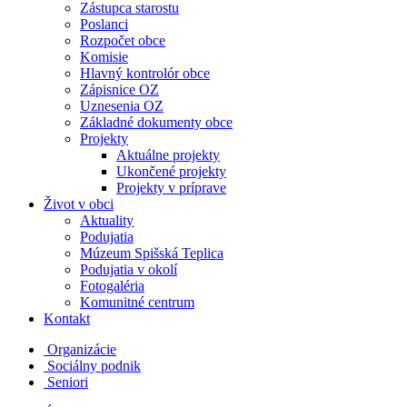
Zástupca starostu
Poslanci
Rozpočet obce
Komisie
Hlavný kontrolór obce
Zápisnice OZ
Uznesenia OZ
Základné dokumenty obce
Projekty
Aktuálne projekty
Ukončené projekty
Projekty v príprave
Život v obci
Aktuality
Podujatia
Múzeum Spišská Teplica
Podujatia v okolí
Fotogaléria
Komunitné centrum
Kontakt
Organizácie
Sociálny podnik
Seniori