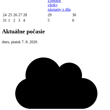
Zobraziť
všetky
záznamy z dňa
24
25
26
27
28
29
30
31
1
2
3
4
5
6
Aktuálne počasie
dnes, piatok 7. 8. 2026