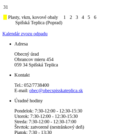
31
Plasty, vkm, kovové obaly
1
2
3
4
5
6
Spišská Teplica (Poprad)
Kalendár zvozu odpadu
Adresa
Obecný úrad
Obrancov mieru 454
059 34 Spišská Teplica
Kontakt
Tel.: 052/7738400
E-mail:
obec@obecspisskateplica.sk
Úradné hodiny
Pondelok: 7:30-12:00 - 12:30-15:30
Utorok: 7:30-12:00 - 12:30-15:30
Streda: 7:30-12:00 - 12:30-17:00
Štvrtok: zatvorené (nestránkový deň)
Piatok: 7:30 - 13:30