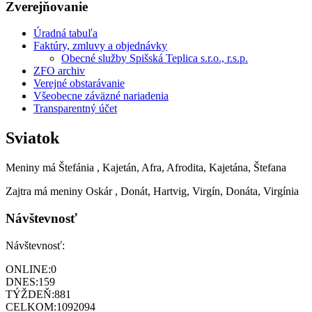
Zverejňovanie
Úradná tabuľa
Faktúry, zmluvy a objednávky
Obecné služby Spišská Teplica s.r.o., r.s.p.
ZFO archiv
Verejné obstarávanie
Všeobecne záväzné nariadenia
Transparentný účet
Sviatok
Meniny má
Štefánia
, Kajetán, Afra, Afrodita, Kajetána, Štefana
Zajtra má meniny
Oskár
, Donát, Hartvig, Virgín, Donáta, Virgínia
Návštevnosť
Návštevnosť:
ONLINE:
0
DNES:
159
TÝŽDEŇ:
881
CELKOM:
1092094