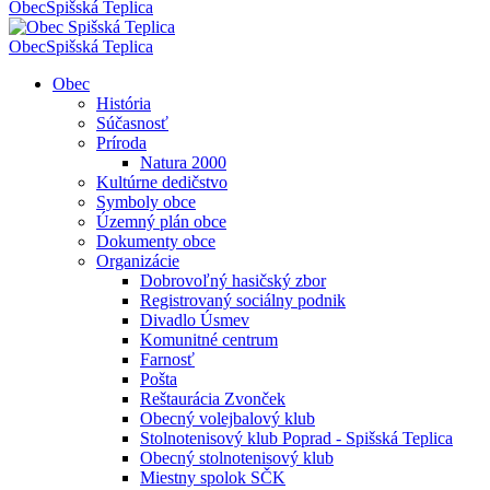
Obec
Spišská Teplica
Obec
Spišská Teplica
Obec
História
Súčasnosť
Príroda
Natura 2000
Kultúrne dedičstvo
Symboly obce
Územný plán obce
Dokumenty obce
Organizácie
Dobrovoľný hasičský zbor
Registrovaný sociálny podnik
Divadlo Úsmev
Komunitné centrum
Farnosť
Pošta
Reštaurácia Zvonček
Obecný volejbalový klub
Stolnotenisový klub Poprad - Spišská Teplica
Obecný stolnotenisový klub
Miestny spolok SČK