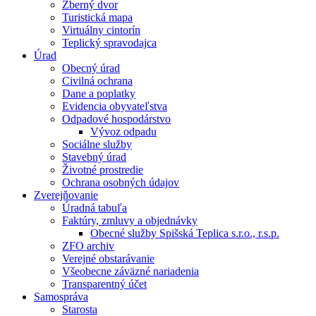
Zberný dvor
Turistická mapa
Virtuálny cintorín
Teplický spravodajca
Úrad
Obecný úrad
Civilná ochrana
Dane a poplatky
Evidencia obyvateľstva
Odpadové hospodárstvo
Vývoz odpadu
Sociálne služby
Stavebný úrad
Životné prostredie
Ochrana osobných údajov
Zverejňovanie
Úradná tabuľa
Faktúry, zmluvy a objednávky
Obecné služby Spišská Teplica s.r.o., r.s.p.
ZFO archiv
Verejné obstarávanie
Všeobecne záväzné nariadenia
Transparentný účet
Samospráva
Starosta