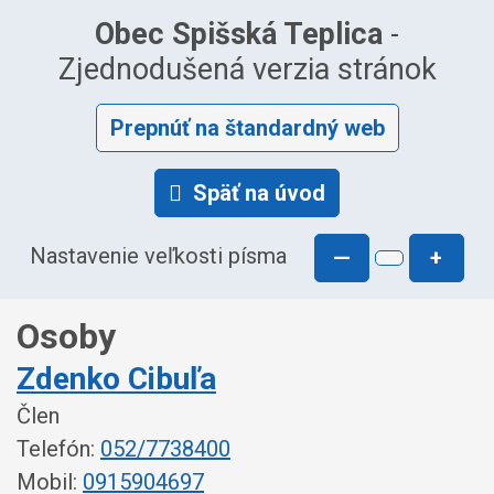
Obec Spišská Teplica
-
Zjednodušená verzia stránok
Prepnúť na štandardný web
Späť na úvod
Nastavenie veľkosti písma
—
+
Osoby
Zdenko Cibuľa
Člen
Telefón:
052/7738400
Mobil:
0915904697