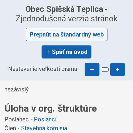
Obec Spišská Teplica
-
Zjednodušená verzia stránok
Prepnúť na štandardný web
Späť na úvod
Nastavenie veľkosti písma
—
+
nezávislý
Úloha v org. štruktúre
Poslanec -
Poslanci
Člen -
Stavebná komisia