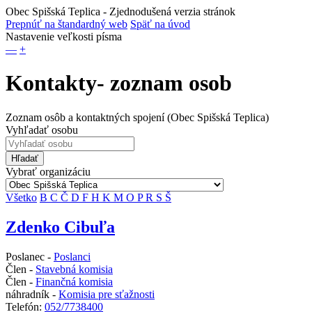
Obec Spišská Teplica
- Zjednodušená verzia stránok
Prepnúť na štandardný web
Späť na úvod
Nastavenie veľkosti písma
—
+
Kontakty- zoznam osob
Zoznam osôb a kontaktných spojení (Obec Spišská Teplica)
Vyhľadať osobu
Hľadať
Vybrať organizáciu
Všetko
B
C
Č
D
F
H
K
M
O
P
R
S
Š
Zdenko Cibuľa
Poslanec -
Poslanci
Člen -
Stavebná komisia
Člen -
Finančná komisia
náhradník -
Komisia pre sťažnosti
Telefón:
052/7738400