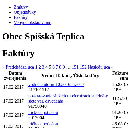
Zmluvy
Objednávky
Faktúry
Verejné obstarávanie
Obec Spišská Teplica
Faktúry
« Predchádzajúca
1
2
3
4
5
6
7
8
9
…
151
152
Nasledujúca »
Datum
Faktur
Predmet faktúry/Číslo faktúry
zverejnenia
sum
vodné cintorín 10/2016-1/2017
26.83 € 
17.02.2017
517101512
DPH
poskytovanie služieb modernizácie a údržby
1125.90 
17.02.2017
siete ver. osvetlenia
DPH
91750040
tričko s potlačou
91.20 € 
17.02.2017
2017004
DPH
tričko s potlačou
46.08 € 
17.02.2017