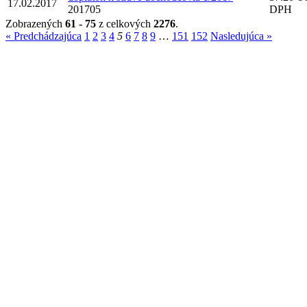
17.02.2017
201705
DPH
Zobrazených
61 - 75
z celkových
2276
.
« Predchádzajúca
1
2
3
4
5
6
7
8
9
…
151
152
Nasledujúca »