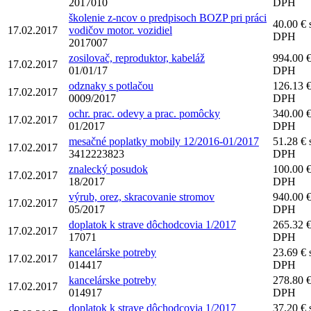
2017010
DPH
školenie z-ncov o predpisoch BOZP pri práci
40.00 € 
17.02.2017
vodičov motor. vozidiel
DPH
2017007
zosilovač, reproduktor, kabeláž
994.00 €
17.02.2017
01/01/17
DPH
odznaky s potlačou
126.13 €
17.02.2017
0009/2017
DPH
ochr. prac. odevy a prac. pomôcky
340.00 €
17.02.2017
01/2017
DPH
mesačné poplatky mobily 12/2016-01/2017
51.28 € 
17.02.2017
3412223823
DPH
znalecký posudok
100.00 €
17.02.2017
18/2017
DPH
výrub, orez, skracovanie stromov
940.00 €
17.02.2017
05/2017
DPH
doplatok k strave dôchodcovia 1/2017
265.32 €
17.02.2017
17071
DPH
kancelárske potreby
23.69 € 
17.02.2017
014417
DPH
kancelárske potreby
278.80 €
17.02.2017
014917
DPH
doplatok k strave dôchodcovia 1/2017
37.20 € 