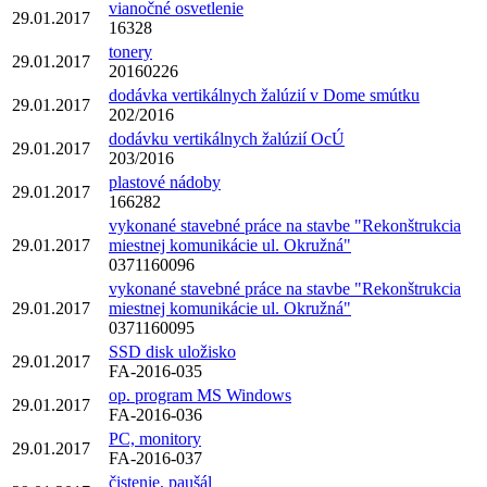
vianočné osvetlenie
29.01.2017
16328
tonery
29.01.2017
20160226
dodávka vertikálnych žalúzií v Dome smútku
29.01.2017
202/2016
dodávku vertikálnych žalúzií OcÚ
29.01.2017
203/2016
plastové nádoby
29.01.2017
166282
vykonané stavebné práce na stavbe "Rekonštrukcia
29.01.2017
miestnej komunikácie ul. Okružná"
0371160096
vykonané stavebné práce na stavbe "Rekonštrukcia
29.01.2017
miestnej komunikácie ul. Okružná"
0371160095
SSD disk uložisko
29.01.2017
FA-2016-035
op. program MS Windows
29.01.2017
FA-2016-036
PC, monitory
29.01.2017
FA-2016-037
čistenie, paušál