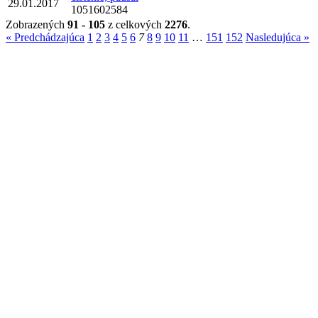
29.01.2017
1051602584
Zobrazených
91 - 105
z celkových
2276
.
« Predchádzajúca
1
2
3
4
5
6
7
8
9
10
11
…
151
152
Nasledujúca »