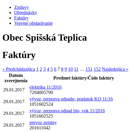
Zmluvy
Objednávky
Faktúry
Verejné obstarávanie
Obec Spišská Teplica
Faktúry
« Predchádzajúca
1
2
3
4
5
6
7
8
9
10
11
…
151
152
Nasledujúca »
Datum
Predmet faktúry/Číslo faktúry
zverejnenia
elektrika 11/2016
29.01.2017
7294005790
vývoz, preprava odpadu, poplatok KO 11/16
29.01.2017
1051602524
vývoz, preprava odpad bio, vok 11/2016
29.01.2017
1051602525
prevoz zeminy
29.01.2017
201611042