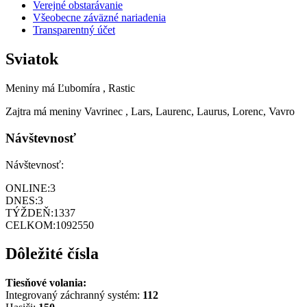
Verejné obstarávanie
Všeobecne záväzné nariadenia
Transparentný účet
Sviatok
Meniny má
Ľubomíra
, Rastic
Zajtra má meniny
Vavrinec
, Lars, Laurenc, Laurus, Lorenc, Vavro
Návštevnosť
Návštevnosť:
ONLINE:
3
DNES:
3
TÝŽDEŇ:
1337
CELKOM:
1092550
Dôležité čísla
Tiesňové volania:
Integrovaný záchranný systém:
112