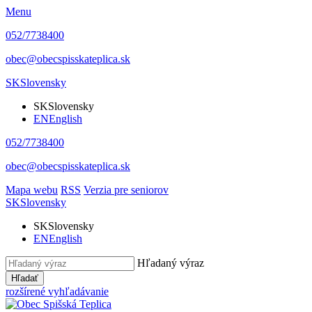
Menu
052/7738400
obec@obecspisskateplica.sk
SK
Slovensky
SK
Slovensky
EN
English
052/7738400
obec@obecspisskateplica.sk
Mapa webu
RSS
Verzia pre seniorov
SK
Slovensky
SK
Slovensky
EN
English
Hľadaný výraz
Hľadať
rozšírené vyhľadávanie