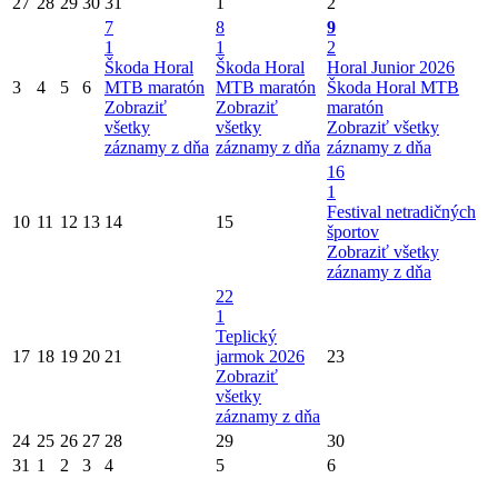
27
28
29
30
31
1
2
7
8
9
1
1
2
Škoda Horal
Škoda Horal
Horal Junior 2026
3
4
5
6
MTB maratón
MTB maratón
Škoda Horal MTB
Zobraziť
Zobraziť
maratón
všetky
všetky
Zobraziť všetky
záznamy z dňa
záznamy z dňa
záznamy z dňa
16
1
Festival netradičných
10
11
12
13
14
15
športov
Zobraziť všetky
záznamy z dňa
22
1
Teplický
17
18
19
20
21
jarmok 2026
23
Zobraziť
všetky
záznamy z dňa
24
25
26
27
28
29
30
31
1
2
3
4
5
6