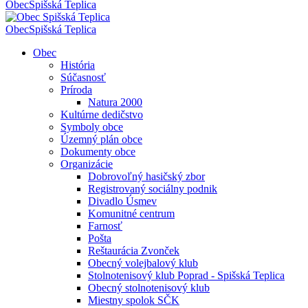
Obec
Spišská Teplica
Obec
Spišská Teplica
Obec
História
Súčasnosť
Príroda
Natura 2000
Kultúrne dedičstvo
Symboly obce
Územný plán obce
Dokumenty obce
Organizácie
Dobrovoľný hasičský zbor
Registrovaný sociálny podnik
Divadlo Úsmev
Komunitné centrum
Farnosť
Pošta
Reštaurácia Zvonček
Obecný volejbalový klub
Stolnotenisový klub Poprad - Spišská Teplica
Obecný stolnotenisový klub
Miestny spolok SČK