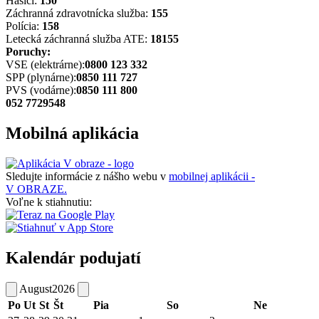
Hasiči:
150
Záchranná zdravotnícka služba:
155
Polícia:
158
Letecká záchranná služba ATE:
18155
Poruchy:
VSE (elektrárne):
0800 123 332
SPP (plynárne):
0850 111 727
PVS (vodárne):
0850 111 800
052 7729548
Mobilná aplikácia
Sledujte informácie z nášho webu v
mobilnej aplikácii -
V OBRAZE.
Voľne k stiahnutiu:
Kalendár podujatí
August
2026
Po
Ut
St
Št
Pia
So
Ne