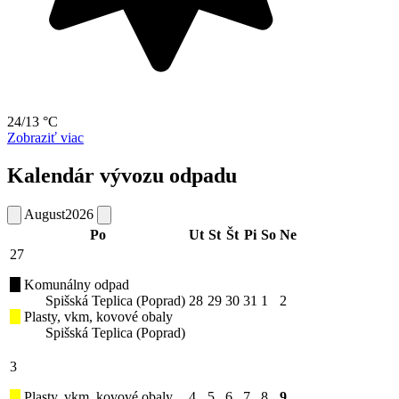
24/13 °C
Zobraziť viac
Kalendár vývozu odpadu
August
2026
Po
Ut
St
Št
Pi
So
Ne
27
Komunálny odpad
Spišská Teplica (Poprad)
28
29
30
31
1
2
Plasty, vkm, kovové obaly
Spišská Teplica (Poprad)
3
Plasty, vkm, kovové obaly
4
5
6
7
8
9