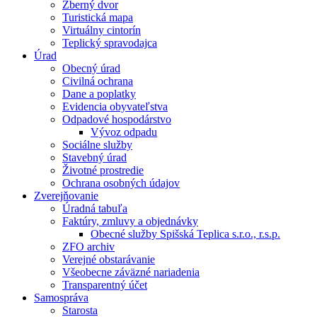
Zberný dvor
Turistická mapa
Virtuálny cintorín
Teplický spravodajca
Úrad
Obecný úrad
Civilná ochrana
Dane a poplatky
Evidencia obyvateľstva
Odpadové hospodárstvo
Vývoz odpadu
Sociálne služby
Stavebný úrad
Životné prostredie
Ochrana osobných údajov
Zverejňovanie
Úradná tabuľa
Faktúry, zmluvy a objednávky
Obecné služby Spišská Teplica s.r.o., r.s.p.
ZFO archiv
Verejné obstarávanie
Všeobecne záväzné nariadenia
Transparentný účet
Samospráva
Starosta