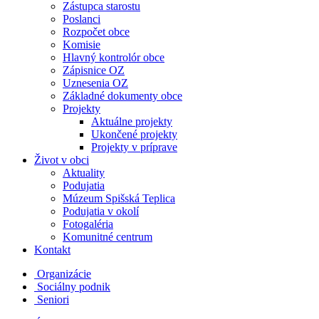
Zástupca starostu
Poslanci
Rozpočet obce
Komisie
Hlavný kontrolór obce
Zápisnice OZ
Uznesenia OZ
Základné dokumenty obce
Projekty
Aktuálne projekty
Ukončené projekty
Projekty v príprave
Život v obci
Aktuality
Podujatia
Múzeum Spišská Teplica
Podujatia v okolí
Fotogaléria
Komunitné centrum
Kontakt
Organizácie
Sociálny podnik
Seniori