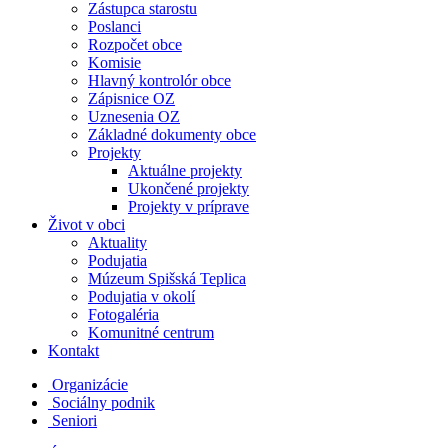
Zástupca starostu
Poslanci
Rozpočet obce
Komisie
Hlavný kontrolór obce
Zápisnice OZ
Uznesenia OZ
Základné dokumenty obce
Projekty
Aktuálne projekty
Ukončené projekty
Projekty v príprave
Život v obci
Aktuality
Podujatia
Múzeum Spišská Teplica
Podujatia v okolí
Fotogaléria
Komunitné centrum
Kontakt
Organizácie
Sociálny podnik
Seniori