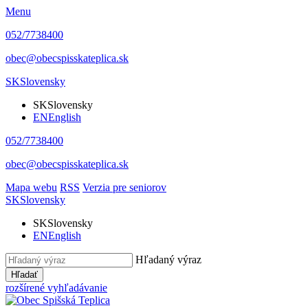
Menu
052/7738400
obec@obecspisskateplica.sk
SK
Slovensky
SK
Slovensky
EN
English
052/7738400
obec@obecspisskateplica.sk
Mapa webu
RSS
Verzia pre seniorov
SK
Slovensky
SK
Slovensky
EN
English
Hľadaný výraz
Hľadať
rozšírené vyhľadávanie