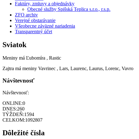
Faktúry, zmluvy a objednávky
Obecné služby Spišská Teplica s.r.o., r.s.p.
ZFO archiv
Verejné obstarávanie
Všeobecne záväzné nariadenia
Transparentný účet
Sviatok
Meniny má
Ľubomíra
, Rastic
Zajtra má meniny
Vavrinec
, Lars, Laurenc, Laurus, Lorenc, Vavro
Návštevnosť
Návštevnosť:
ONLINE:
0
DNES:
260
TÝŽDEŇ:
1594
CELKOM:
1092807
Dôležité čísla