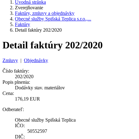
Úvodná stránka
Zverejňovanie
Faktúry, zmluvy a objednávky
Obecné služby Spišská Teplica s.r.o.,...
Faktúry
Detail faktúry 202/2020
Detail faktúry 202/2020
Zmluvy
|
Objednávky
Číslo faktúry:
202/2020
Popis plnenia:
Dodávky stav. materiálov
Cena:
176,19 EUR
Odberateľ:
Obecné služby Spišská Teplica
IČO:
50552597
DIČ: