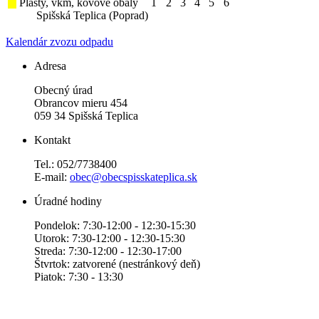
Plasty, vkm, kovové obaly
1
2
3
4
5
6
Spišská Teplica (Poprad)
Kalendár zvozu odpadu
Adresa
Obecný úrad
Obrancov mieru 454
059 34 Spišská Teplica
Kontakt
Tel.: 052/7738400
E-mail:
obec@obecspisskateplica.sk
Úradné hodiny
Pondelok: 7:30-12:00 - 12:30-15:30
Utorok: 7:30-12:00 - 12:30-15:30
Streda: 7:30-12:00 - 12:30-17:00
Štvrtok: zatvorené (nestránkový deň)
Piatok: 7:30 - 13:30