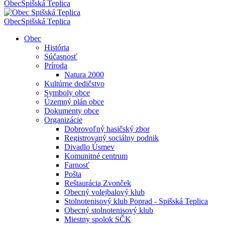
Obec
Spišská Teplica
Obec
Spišská Teplica
Obec
História
Súčasnosť
Príroda
Natura 2000
Kultúrne dedičstvo
Symboly obce
Územný plán obce
Dokumenty obce
Organizácie
Dobrovoľný hasičský zbor
Registrovaný sociálny podnik
Divadlo Úsmev
Komunitné centrum
Farnosť
Pošta
Reštaurácia Zvonček
Obecný volejbalový klub
Stolnotenisový klub Poprad - Spišská Teplica
Obecný stolnotenisový klub
Miestny spolok SČK