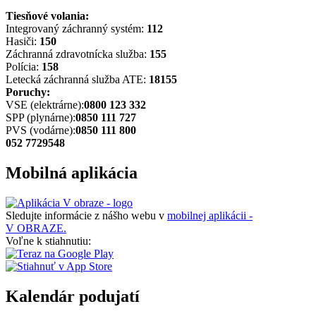
Tiesňové volania:
Integrovaný záchranný systém:
112
Hasiči:
150
Záchranná zdravotnícka služba:
155
Polícia:
158
Letecká záchranná služba ATE:
18155
Poruchy:
VSE (elektrárne):
0800 123 332
SPP (plynárne):
0850 111 727
PVS (vodárne):
0850 111 800
052 7729548
Mobilná aplikácia
Sledujte informácie z nášho webu v
mobilnej aplikácii -
V OBRAZE.
Voľne k stiahnutiu:
Kalendár podujatí