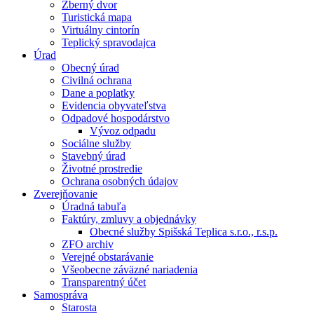
Zberný dvor
Turistická mapa
Virtuálny cintorín
Teplický spravodajca
Úrad
Obecný úrad
Civilná ochrana
Dane a poplatky
Evidencia obyvateľstva
Odpadové hospodárstvo
Vývoz odpadu
Sociálne služby
Stavebný úrad
Životné prostredie
Ochrana osobných údajov
Zverejňovanie
Úradná tabuľa
Faktúry, zmluvy a objednávky
Obecné služby Spišská Teplica s.r.o., r.s.p.
ZFO archiv
Verejné obstarávanie
Všeobecne záväzné nariadenia
Transparentný účet
Samospráva
Starosta