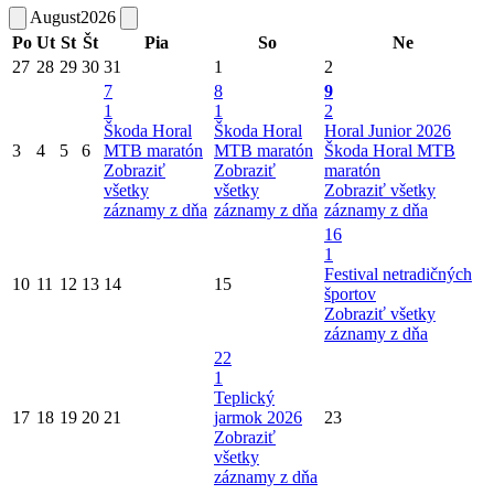
August
2026
Po
Ut
St
Št
Pia
So
Ne
27
28
29
30
31
1
2
7
8
9
1
1
2
Škoda Horal
Škoda Horal
Horal Junior 2026
3
4
5
6
MTB maratón
MTB maratón
Škoda Horal MTB
Zobraziť
Zobraziť
maratón
všetky
všetky
Zobraziť všetky
záznamy z dňa
záznamy z dňa
záznamy z dňa
16
1
Festival netradičných
10
11
12
13
14
15
športov
Zobraziť všetky
záznamy z dňa
22
1
Teplický
17
18
19
20
21
jarmok 2026
23
Zobraziť
všetky
záznamy z dňa