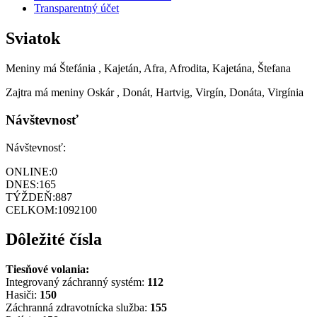
Transparentný účet
Sviatok
Meniny má
Štefánia
, Kajetán, Afra, Afrodita, Kajetána, Štefana
Zajtra má meniny
Oskár
, Donát, Hartvig, Virgín, Donáta, Virgínia
Návštevnosť
Návštevnosť:
ONLINE:
0
DNES:
165
TÝŽDEŇ:
887
CELKOM:
1092100
Dôležité čísla
Tiesňové volania:
Integrovaný záchranný systém:
112
Hasiči:
150
Záchranná zdravotnícka služba:
155