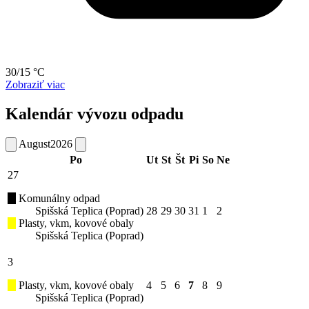
30/15 °C
Zobraziť viac
Kalendár vývozu odpadu
August
2026
Po
Ut
St
Št
Pi
So
Ne
27
Komunálny odpad
Spišská Teplica (Poprad)
28
29
30
31
1
2
Plasty, vkm, kovové obaly
Spišská Teplica (Poprad)
3
Plasty, vkm, kovové obaly
4
5
6
7
8
9
Spišská Teplica (Poprad)