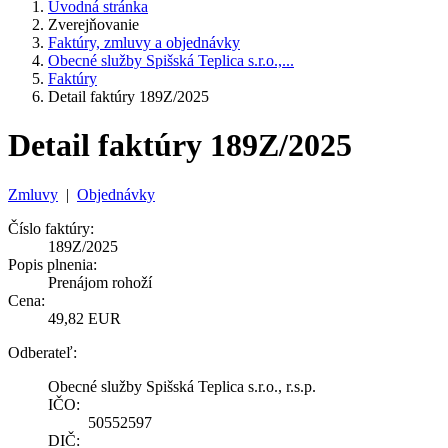
Úvodná stránka
Zverejňovanie
Faktúry, zmluvy a objednávky
Obecné služby Spišská Teplica s.r.o.,...
Faktúry
Detail faktúry 189Z/2025
Detail faktúry 189Z/2025
Zmluvy
|
Objednávky
Číslo faktúry:
189Z/2025
Popis plnenia:
Prenájom rohoží
Cena:
49,82 EUR
Odberateľ:
Obecné služby Spišská Teplica s.r.o., r.s.p.
IČO:
50552597
DIČ: