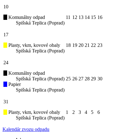
10
Komunálny odpad
11
12
13
14
15
16
Spišská Teplica (Poprad)
17
Plasty, vkm, kovové obaly
18
19
20
21
22
23
Spišská Teplica (Poprad)
24
Komunálny odpad
Spišská Teplica (Poprad)
25
26
27
28
29
30
Papier
Spišská Teplica (Poprad)
31
Plasty, vkm, kovové obaly
1
2
3
4
5
6
Spišská Teplica (Poprad)
Kalendár zvozu odpadu