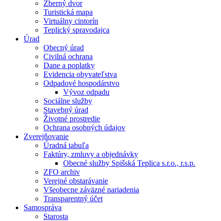
Zberný dvor
Turistická mapa
Virtuálny cintorín
Teplický spravodajca
Úrad
Obecný úrad
Civilná ochrana
Dane a poplatky
Evidencia obyvateľstva
Odpadové hospodárstvo
Vývoz odpadu
Sociálne služby
Stavebný úrad
Životné prostredie
Ochrana osobných údajov
Zverejňovanie
Úradná tabuľa
Faktúry, zmluvy a objednávky
Obecné služby Spišská Teplica s.r.o., r.s.p.
ZFO archiv
Verejné obstarávanie
Všeobecne záväzné nariadenia
Transparentný účet
Samospráva
Starosta