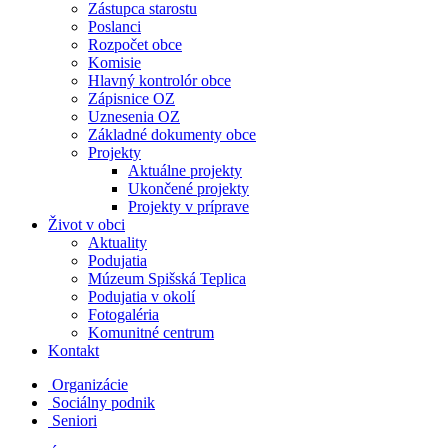
Zástupca starostu
Poslanci
Rozpočet obce
Komisie
Hlavný kontrolór obce
Zápisnice OZ
Uznesenia OZ
Základné dokumenty obce
Projekty
Aktuálne projekty
Ukončené projekty
Projekty v príprave
Život v obci
Aktuality
Podujatia
Múzeum Spišská Teplica
Podujatia v okolí
Fotogaléria
Komunitné centrum
Kontakt
Organizácie
Sociálny podnik
Seniori