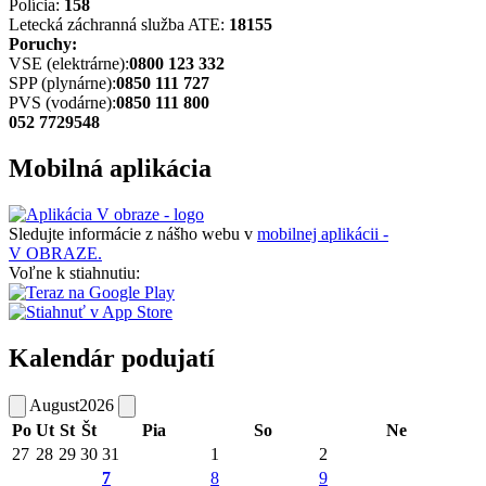
Polícia:
158
Letecká záchranná služba ATE:
18155
Poruchy:
VSE (elektrárne):
0800 123 332
SPP (plynárne):
0850 111 727
PVS (vodárne):
0850 111 800
052 7729548
Mobilná aplikácia
Sledujte informácie z nášho webu v
mobilnej aplikácii -
V OBRAZE.
Voľne k stiahnutiu:
Kalendár podujatí
August
2026
Po
Ut
St
Št
Pia
So
Ne
27
28
29
30
31
1
2
7
8
9