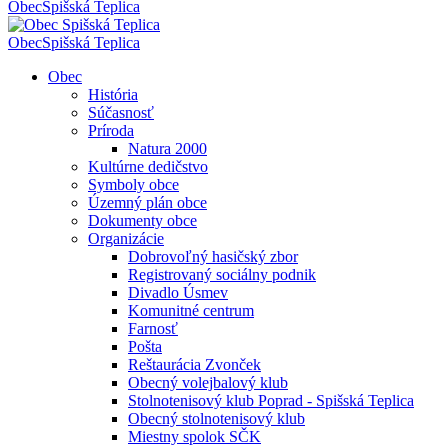
Obec
Spišská Teplica
Obec
Spišská Teplica
Obec
História
Súčasnosť
Príroda
Natura 2000
Kultúrne dedičstvo
Symboly obce
Územný plán obce
Dokumenty obce
Organizácie
Dobrovoľný hasičský zbor
Registrovaný sociálny podnik
Divadlo Úsmev
Komunitné centrum
Farnosť
Pošta
Reštaurácia Zvonček
Obecný volejbalový klub
Stolnotenisový klub Poprad - Spišská Teplica
Obecný stolnotenisový klub
Miestny spolok SČK