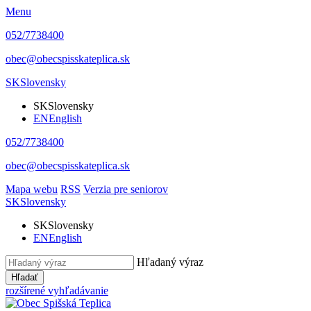
Menu
052/7738400
obec@obecspisskateplica.sk
SK
Slovensky
SK
Slovensky
EN
English
052/7738400
obec@obecspisskateplica.sk
Mapa webu
RSS
Verzia pre seniorov
SK
Slovensky
SK
Slovensky
EN
English
Hľadaný výraz
Hľadať
rozšírené vyhľadávanie