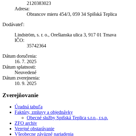
2120383023
Adresa:
Obrancov mieru 454/3, 059 34 Spišská Teplica
Dodávateľ:
Lindström, s. r. o., Orešianska ulica 3, 917 01 Trnava
IČO:
35742364
Dátum doručenia:
16. 7. 2025
Dátum splatnosti:
Neuvedené
Dátum zverejnenia:
10. 9. 2025
Zverejňovanie
Úradná tabuľa
Faktúry, zmluvy a objednávky
Obecné služby Spišská Teplica s.r.o., r.s.p.
ZFO archiv
Verejné obstarávanie
Všeobecne záväzné nariadenia