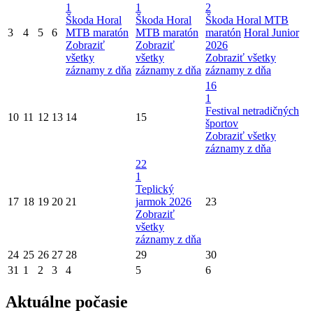
1
1
2
Škoda Horal
Škoda Horal
Škoda Horal MTB
3
4
5
6
MTB maratón
MTB maratón
maratón
Horal Junior
Zobraziť
Zobraziť
2026
všetky
všetky
Zobraziť všetky
záznamy z dňa
záznamy z dňa
záznamy z dňa
16
1
Festival netradičných
10
11
12
13
14
15
športov
Zobraziť všetky
záznamy z dňa
22
1
Teplický
17
18
19
20
21
jarmok 2026
23
Zobraziť
všetky
záznamy z dňa
24
25
26
27
28
29
30
31
1
2
3
4
5
6
Aktuálne počasie